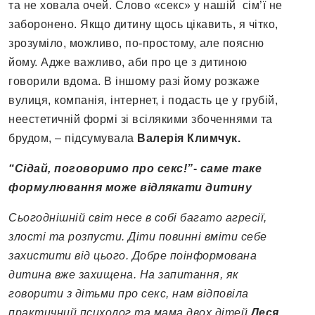
та не ховала очей. Слово «секс» у нашій сім’ї не
заборонено. Якщо дитину щось цікавить, я чітко,
зрозуміло, можливо, по-простому, але поясню
йому. Адже важливо, аби про це з дитиною
говорили вдома. В іншому разі йому розкаже
вулиця, компанія, інтернет, і подасть це у грубій,
неестетичній формі зі всілякими збоченнями та
брудом, – підсумувала
Валерія Климчук.
“Сідай, поговоримо про секс!”- саме таке
формулювання може відлякати дитину
Сьогоднішній світ несе в собі багато агресії,
злості та розпусти. Діти повинні вміти себе
захистити від цього. Добре поінформована
дитина вже захищена. На запитання, як
говорити з дітьми про секс, нам відповіла
практичний психолог та мама двох дітей
Леся