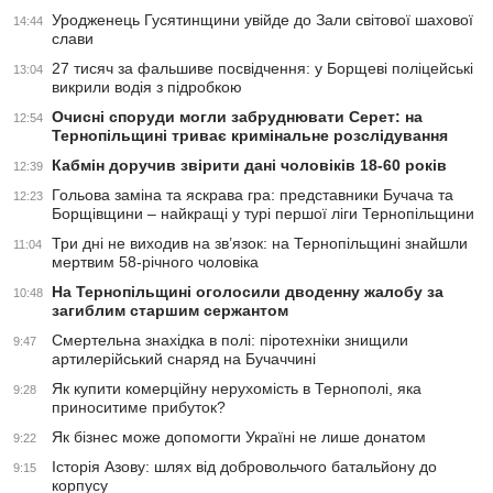
Уродженець Гусятинщини увійде до Зали світової шахової
14:44
слави
27 тисяч за фальшиве посвідчення: у Борщеві поліцейські
13:04
викрили водія з підробкою
Очисні споруди могли забруднювати Серет: на
12:54
Тернопільщині триває кримінальне розслідування
Кабмін доручив звірити дані чоловіків 18-60 років
12:39
Гольова заміна та яскрава гра: представники Бучача та
12:23
Борщівщини – найкращі у турі першої ліги Тернопільщини
Три дні не виходив на зв’язок: на Тернопільщині знайшли
11:04
мертвим 58-річного чоловіка
На Тернопільщині оголосили дводенну жалобу за
10:48
загиблим старшим сержантом
Смертельна знахідка в полі: піротехніки знищили
9:47
артилерійський снаряд на Бучаччині
Як купити комерційну нерухомість в Тернополі, яка
9:28
приноситиме прибуток?
Як бізнес може допомогти Україні не лише донатом
9:22
Історія Азову: шлях від добровольчого батальйону до
9:15
корпусу