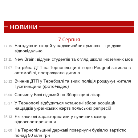
НОВИНИ
7 Серпня
Нагодувати людей у надзвичайних умовах – це дуже
17:15
відповідально
New Brain: відгуки студентів та огляд школи іноземних мов
17:11
Потрійна ДТП на Тернопільщині: водія Peugeot затисло в
17:07
автомобілі, постраждала дитина
Вчинив ДТП у Теребовлі та зник: поліція розшукує жителя
16:12
Гусятинщини (фото+відео)
Спочив у Бозі відомий на Зборівщині лікар
16:00
У Тернополі відбудуться установчі збори асоціації
15:27
нащадків українських жертв польських репресій
Які ключові характеристики у вуличних камер
15:13
відеоспостереження
На Тернопільщині державі повернули будівлю вартістю
15:00
понад 50 млн грн