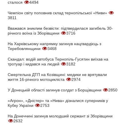
сталося
4494
Чемпіон світу поповнив склад тернопільської «Ниви»
3811
Вважався зниклим безвісти: підтвердилася загибель 30-
річного воїна із Зборівщини
3716
На Харківському напрямку загинув нацгвардієць з
Теребовлянщини
3468
Скандал: водій автобуса Тернопіль-Гусятин виїхав на
тротуар і кидався на людей
3182
Смертельна ДТП на Козівщині: медики не врятували
життя 16-річного мотоцикліста
2974
У Донецькій області загинув солдат з Борщівщини
2850
«Агрон», «Дністер» та «Нива» дізналися суперників у
Кубку України
2753
На Донеччині загинув молодший сержант зі Зборівщини
2632