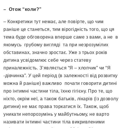
–
Отож “коли?”
– Конкретики тут немає, але повірте, що чим
раніше це станеться, тим вірогідність того, що ця
тема буде обговорена вперше саме з вами, а не в
якомусь грубому вигляді та при незрозумілих
обставинах, значно зростає. Уже з трьох років
дитина усвідомлює себе через статеву
приналежність. З’являється “Я – хлопчик” чи “Я
-дівчинка”. У цей період (в залежності від розвитку
можна й раніше) важливо почати говорити дитині
про інтимні частини тіла, їхню гігієну. Про те, що
ніхто, окрім неї, а також батьків, лікарів (із дозволу
дитини) не має права торкатися їх. Також, щоб
уникати непорозумінь у майбутньому, не варто
називати інтимні частини тіла викривленими