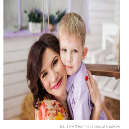
Валерія Климчук із сином Сашком