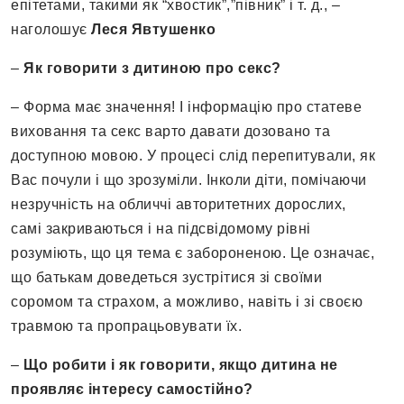
епітетами, такими як “хвостик”,”півник” і т. д., –
наголошує
Леся Явтушенко
–
Як говорити з дитиною про секс?
– Форма має значення! І інформацію про статеве
виховання та секс варто давати дозовано та
доступною мовою. У процесі слід перепитували, як
Вас почули і що зрозуміли. Інколи діти, помічаючи
незручність на обличчі авторитетних дорослих,
самі закриваються і на підсвідомому рівні
розуміють, що ця тема є забороненою. Це означає,
що батькам доведеться зустрітися зі своїми
соромом та страхом, а можливо, навіть і зі своєю
травмою та пропрацьовувати їх.
–
Що робити і як говорити, якщо дитина не
проявляє інтересу самостійно?