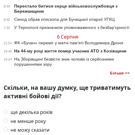
Перестало битися серце військовослужбовця з
8:30
Бережанщини
Синод обрав єпископа для Бучацької єпархії УГКЦ
8:00
У Тернополі призначили уповноваженого з безбар’єрності
7:30
6 Серпня
ФК «Бучач» переміг у матчі пам’яті Володимира Дроня
21:54
На 44-му році життя помер учасник АТО з Козівщини
18:46
На Зборівщині безвісти зник чоловік із серйозними
18:24
порушеннями зору
Більше >>
Скільки, на вашу думку, ще триватимуть
активні бойові дії?
ще декілька років
не менше року
не можу сказати