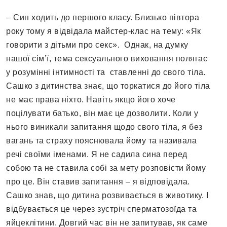
– Син ходить до першого класу. Близько півтора
року тому я відвідала майстер-клас на тему: «Як
говорити з дітьми про секс». Однак, на думку
нашої сім’ї, тема сексуального виховання полягає
у розумінні інтимності та ставленні до свого тіла.
Сашко з дитинства знає, що торкатися до його тіла
не має права ніхто. Навіть якщо його хоче
поцілувати батько, він має це дозволити. Коли у
нього виникали запитання щодо свого тіла, я без
вагань та страху пояснювала йому та називала
речі своїми іменами. Я не садила сина перед
собою та не ставила собі за мету розповісти йому
про це. Він ставив запитання – я відповідала.
Сашко знав, що дитина розвивається в животику. І
відбувається це через зустріч сперматозоїда та
яйцеклітини. Довгий час він не запитував, як саме