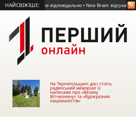
НАЙСВІЖІШЕ:
вах – це дуже відповідально
• New Brain: відгуки студентів 
На Тернопільщині досі стоїть
радянський меморіал із
написами про «Велику
Вітчизняну» та «буржуазних
націоналістів»