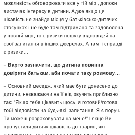
можливість обговорювати все у тій мірі, допоки
вистачає інтересу в дитини. Адже якщо ця
цікавість не знайде місця у батьківсько-дитячих
стосунках і не буде там підтримана та задоволена
у повній мірі, то є ризики пошуку відповідей на
свої запитання в інших джерелах. А там і справді
є ризики…
–
Варто зазначити, що дитина повинна
довіряти батькам, аби почати таку розмову…
– Основний меседж, який має бути донесено до
дитини, незважаючи на її вік, звучить приблизно
так: “Якщо тебе цікавить щось, я готовий/готова
тобі відповісти на будь-які запитання. Я є поруч.
Ти можеш розраховувати на мене!” І якщо Ви
пропустили дитячу цікавість до тварин, які
спарюються, то дитина даватиме ще шанси