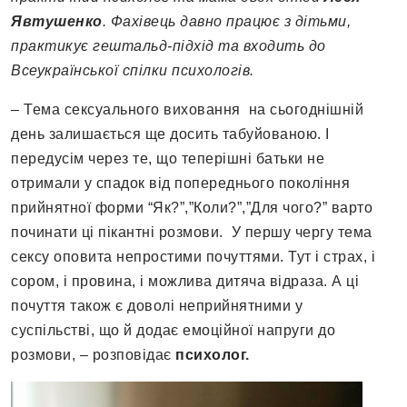
Явтушенко
. Фахівець давно працює з дітьми,
практикує гештальд-підхід та входить до
Всеукраїнської спілки психологів.
– Тема сексуального виховання на сьогоднішній
день залишається ще досить табуйованою. І
передусім через те, що теперішні батьки не
отримали у спадок від попереднього покоління
прийнятної форми “Як?”,”Коли?”,”Для чого?” варто
починати ці пікантні розмови.
У першу чергу тема
сексу оповита непростими почуттями. Тут і страх, і
сором, і провина, і можлива дитяча відраза. А ці
почуття також є доволі неприйнятними у
суспільстві, що й додає емоційної напруги до
розмови, – розповідає
психолог.