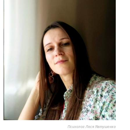
Психолог Леся Явтушенко