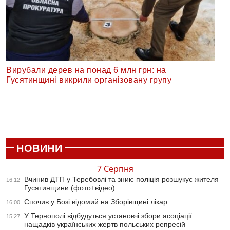
Вирубали дерев на понад 6 млн грн: на
Гусятинщині викрили організовану групу
НОВИНИ
7 Серпня
Вчинив ДТП у Теребовлі та зник: поліція розшукує жителя
16:12
Гусятинщини (фото+відео)
Спочив у Бозі відомий на Зборівщині лікар
16:00
У Тернополі відбудуться установчі збори асоціації
15:27
нащадків українських жертв польських репресій