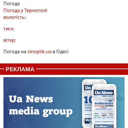
Погода
Погода у
Тернополі
вологість:
тиск:
вітер:
Погода на
sinoptik.ua
в Одесі
РЕКЛАМА