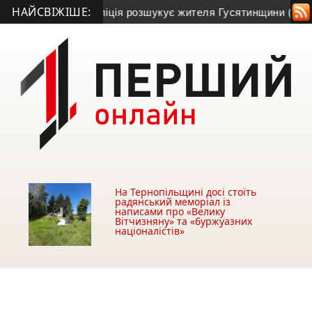
НАЙСВІЖІШЕ:
і та зник: поліція розшукує жителя Гусятинщини (фото+віде
На Тернопільщині досі стоїть
радянський меморіал із
написами про «Велику
Вітчизняну» та «буржуазних
націоналістів»