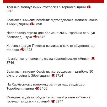
Трагічно загинув юний футболіст з Тернопільщини
9361
Вважався зниклим безвісти: підтвердилася загибель воїна
з Борщівщини
5898
Непоправна втрата для Кременеччини: трагічно загинув
Всеволод Штука
4546
Хресна хода до Почаєва викликала хвилю обурення: що
сталося
4493
Чемпіон світу поповнив склад тернопільської «Ниви»
3746
Вважався зниклим безвісти: підтвердилася загибель 30-
річного воїна із Зборівщини
3714
На Харківському напрямку загинув нацгвардієць з
Теребовлянщини
3468
Скандал: водій автобуса Тернопіль-Гусятин виїхав на
тротуар і кидався на людей
3177