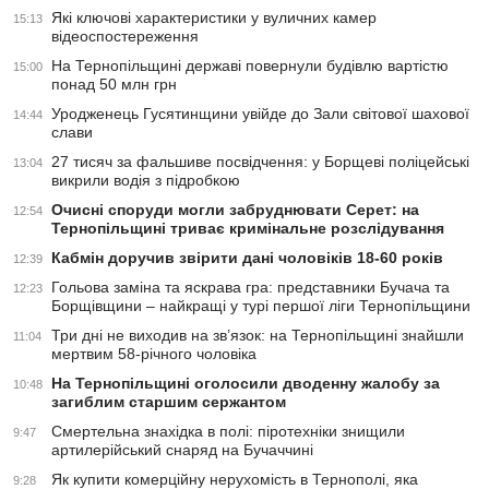
Які ключові характеристики у вуличних камер
15:13
відеоспостереження
На Тернопільщині державі повернули будівлю вартістю
15:00
понад 50 млн грн
Уродженець Гусятинщини увійде до Зали світової шахової
14:44
слави
27 тисяч за фальшиве посвідчення: у Борщеві поліцейські
13:04
викрили водія з підробкою
Очисні споруди могли забруднювати Серет: на
12:54
Тернопільщині триває кримінальне розслідування
Кабмін доручив звірити дані чоловіків 18-60 років
12:39
Гольова заміна та яскрава гра: представники Бучача та
12:23
Борщівщини – найкращі у турі першої ліги Тернопільщини
Три дні не виходив на зв’язок: на Тернопільщині знайшли
11:04
мертвим 58-річного чоловіка
На Тернопільщині оголосили дводенну жалобу за
10:48
загиблим старшим сержантом
Смертельна знахідка в полі: піротехніки знищили
9:47
артилерійський снаряд на Бучаччині
Як купити комерційну нерухомість в Тернополі, яка
9:28