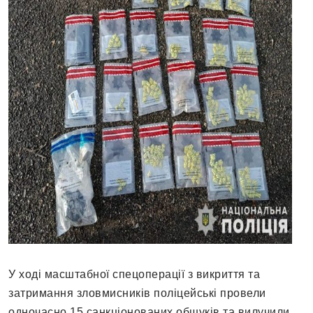
У ході масштабної спецоперації з викриття та
затримання зловмисників поліцейські провели
одночасно 15 санкціонованих обшуків та вилучили