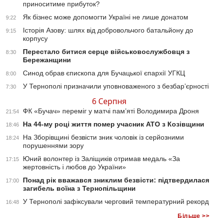
приноситиме прибуток?
Як бізнес може допомогти Україні не лише донатом
9:22
Історія Азову: шлях від добровольчого батальйону до
9:15
корпусу
Перестало битися серце військовослужбовця з
8:30
Бережанщини
Синод обрав єпископа для Бучацької єпархії УГКЦ
8:00
У Тернополі призначили уповноваженого з безбар’єрності
7:30
6 Серпня
ФК «Бучач» переміг у матчі пам’яті Володимира Дроня
21:54
На 44-му році життя помер учасник АТО з Козівщини
18:46
На Зборівщині безвісти зник чоловік із серйозними
18:24
порушеннями зору
Юний волонтер із Заліщиків отримав медаль «За
17:15
жертовність і любов до України»
Понад рік вважався зниклим безвісти: підтвердилася
17:00
загибель воїна з Тернопільщини
У Тернополі зафіксували черговий температурний рекорд
16:48
Більше >>