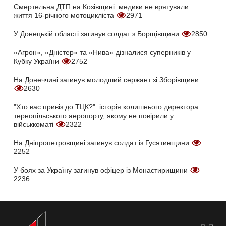
Смертельна ДТП на Козівщині: медики не врятували
життя 16-річного мотоцикліста
2971
У Донецькій області загинув солдат з Борщівщини
2850
«Агрон», «Дністер» та «Нива» дізналися суперників у
Кубку України
2752
На Донеччині загинув молодший сержант зі Зборівщини
2630
"Хто вас привіз до ТЦК?": історія колишнього директора
тернопільського аеропорту, якому не повірили у
військкоматі
2322
На Дніпропетровщині загинув солдат із Гусятинщини
2252
У боях за Україну загинув офіцер із Монастирищини
2236