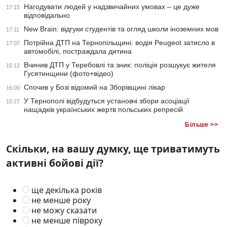
Нагодувати людей у надзвичайних умовах – це дуже
17:15
відповідально
New Brain: відгуки студентів та огляд школи іноземних мов
17:11
Потрійна ДТП на Тернопільщині: водія Peugeot затисло в
17:07
автомобілі, постраждала дитина
Вчинив ДТП у Теребовлі та зник: поліція розшукує жителя
16:12
Гусятинщини (фото+відео)
Спочив у Бозі відомий на Зборівщині лікар
16:00
У Тернополі відбудуться установчі збори асоціації
15:27
нащадків українських жертв польських репресій
Більше >>
Скільки, на вашу думку, ще триватимуть
активні бойові дії?
ще декілька років
не менше року
не можу сказати
не менше півроку