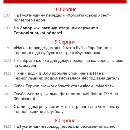
10 Серпня
На Гусятинщину передали «Комбатанський хрест»
8:30
полеглого Героя
На Запоріжжі загинув старший сержант з
7:30
Тернопільської області
9 Серпня
«Нива» проведе домашній матч Кубка України не в
21:40
Тернополі: де відбудеться гра з «Буковиною»
Як вибрати келихи для дому: прозорі чи кольорові, гладкі
20:25
чи фактурні
П’яний водій із 3,48 проміле спричинив ДТП на
20:23
Тернопільщині: згодом з’ясувалася несподівана деталь
Кубок Тернопільської області: стали відомі фіналісти
20:20
Опублікували унікальне фото останньої боївки ОУН на
20:13
Зборівщині
Стали відомі результати матчів ігрового дня чемпіонату
20:10
Тернопільщини з футболу
8 Серпня
На Гусятинщині громаді передали безхазяйне майно
16:30