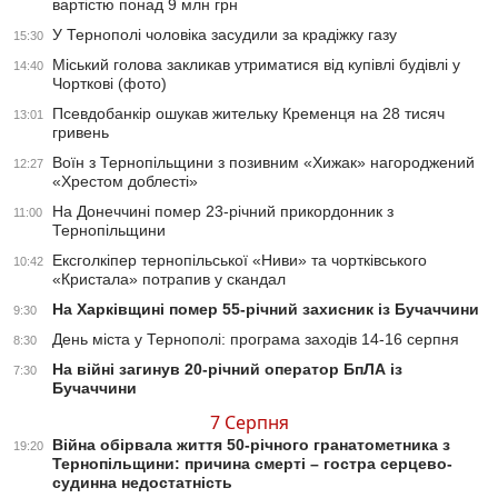
вартістю понад 9 млн грн
У Тернополі чоловіка засудили за крадіжку газу
15:30
Міський голова закликав утриматися від купівлі будівлі у
14:40
Чорткові (фото)
Псевдобанкір ошукав жительку Кременця на 28 тисяч
13:01
гривень
Воїн з Тернопільщини з позивним «Хижак» нагороджений
12:27
«Хрестом доблесті»
На Донеччині помер 23-річний прикордонник з
11:00
Тернопільщини
Ексголкіпер тернопільської «Ниви» та чортківського
10:42
«Кристала» потрапив у скандал
На Харківщині помер 55-річний захисник із Бучаччини
9:30
День міста у Тернополі: програма заходів 14-16 серпня
8:30
На війні загинув 20-річний оператор БпЛА із
7:30
Бучаччини
7 Серпня
Війна обірвала життя 50-річного гранатометника з
19:20
Тернопільщини: причина смерті – гостра серцево-
судинна недостатність