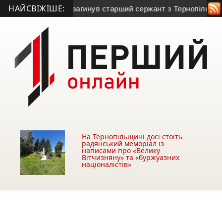
НАЙСВІЖІШЕ:
На Запоріжжі загинув старший сержант з Тернопільської обла
На Тернопільщині досі стоїть
радянський меморіал із
написами про «Велику
Вітчизняну» та «буржуазних
націоналістів»