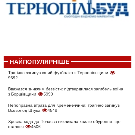
НАЙПОПУЛЯРНІШЕ
Трагічно загинув юний футболіст з Тернопільщини
9692
Вважався зниклим безвісти: підтвердилася загибель воїна
з Борщівщини
5999
Непоправна втрата для Кременеччини: трагічно загинув
Всеволод Штука
4549
Хресна хода до Почаєва викликала хвилю обурення: що
сталося
4506