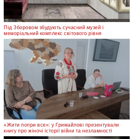
Під Зборовом збудують сучасний музей і
меморіальний комплекс світового рівня
«Жити попри все»: у Гримайлові презентували
книгу про жіночі історії війни та незламності