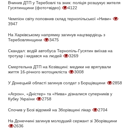
Вчинив ДТП у Теребовлі та зник: поліція розшукує жителя
Гусятинщини (фото+відео)
4122
Чемпіон світу поповнив склад тернопільської «Ниви»
3947
На Харківському напрямку загинув нацгвардієць з
Теребовлянщини
3475
Скандал: водій автобуса Тернопіль-Гусятин виїхав на
тротуар і кидався на людей
3269
Смертельна ДТП на Козівщині: медики не врятували
життя 16-річного мотоцикліста
3008
У Донецькій області загинув солдат з Борщівщини
2858
«Агрон», «Дністер» та «Нива» дізналися суперників у
Кубку України
2758
Спочив у Бозі відомий на Зборівщині лікар
2704
На Донеччині загинув молодший сержант зі Зборівщини
2636