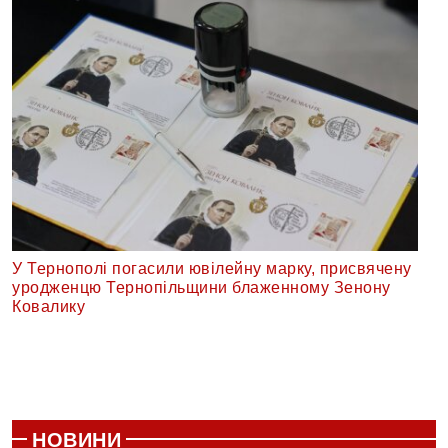
У Тернополі погасили ювілейну марку, присвячену
уродженцю Тернопільщини блаженному Зенону
Ковалику
НОВИНИ