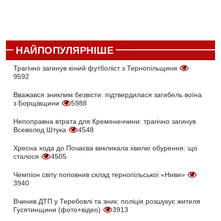
НАЙПОПУЛЯРНІШЕ
Трагічно загинув юний футболіст з Тернопільщини
9592
Вважався зниклим безвісти: підтвердилася загибель воїна
з Борщівщини
5988
Непоправна втрата для Кременеччини: трагічно загинув
Всеволод Штука
4548
Хресна хода до Почаєва викликала хвилю обурення: що
сталося
4505
Чемпіон світу поповнив склад тернопільської «Ниви»
3940
Вчинив ДТП у Теребовлі та зник: поліція розшукує жителя
Гусятинщини (фото+відео)
3913