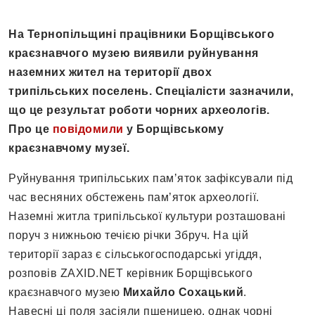
На Тернопільщині працівники Борщівського
краєзнавчого музею виявили руйнування
наземних жител на території двох
трипільських поселень. Спеціалісти зазначили,
що це результат роботи чорних археологів.
Про це
повідомили
у Борщівському
краєзнавчому музеї.
Руйнування трипільських памʼяток зафіксували під
час весняних обстежень пам’яток археології.
Наземні житла трипільської культури розташовані
поруч з нижньою течією річки Збруч. На цій
території зараз є сільськогосподарські угіддя,
розповів ZAXID.NET керівник Борщівського
краєзнавчого музею
Михайло Сохацький
.
Навесні ці поля засіяли пшеницею, однак чорні