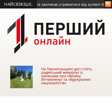
НАЙСВІЖІШЕ:
іський голова закликав утриматися від купівлі будівлі у Чорт
На Тернопільщині досі стоїть
радянський меморіал із
написами про «Велику
Вітчизняну» та «буржуазних
націоналістів»