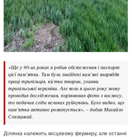
«Ще у 90-их роках я робив обстеження і паспорт
цієї пам’ятки. Там були знайдені кам’яні знаряддя
праці трипільців, кістки тварин, уламки
трипільської кераміки. Але коли я цього року знову
проводив дослідження, порівнював фото з космосу,
то побачив сліди великих руйнувань. Було видно, що
пам’ятка активно розкопується», – додав Михайло
Сохацький.
Ділянка належить місцевому фермеру, але останні