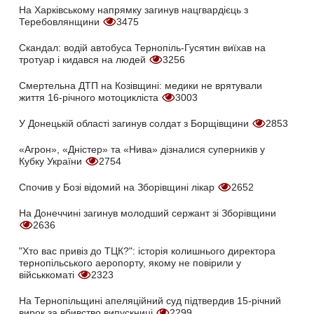
На Харківському напрямку загинув нацгвардієць з
Теребовлянщини
3475
Скандал: водій автобуса Тернопіль-Гусятин виїхав на
тротуар і кидався на людей
3256
Смертельна ДТП на Козівщині: медики не врятували
життя 16-річного мотоцикліста
3003
У Донецькій області загинув солдат з Борщівщини
2853
«Агрон», «Дністер» та «Нива» дізналися суперників у
Кубку України
2754
Спочив у Бозі відомий на Зборівщині лікар
2652
На Донеччині загинув молодший сержант зі Зборівщини
2636
"Хто вас привіз до ТЦК?": історія колишнього директора
тернопільського аеропорту, якому не повірили у
військкоматі
2323
На Тернопільщині апеляційний суд підтвердив 15-річний
вирок за вбивство випускниці
2299