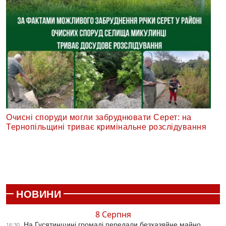
Очисні споруди могли забруднювати Серет: на
Тернопільщині триває кримінальне розслідування
НОВИНИ
8 Серпня
На Гусятинщині громаді передали безхазяйне майно
16:30