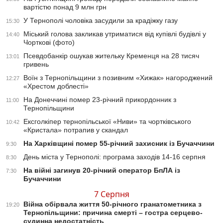
вартістю понад 9 млн грн
У Тернополі чоловіка засудили за крадіжку газу
15:30
Міський голова закликав утриматися від купівлі будівлі у
14:40
Чорткові (фото)
Псевдобанкір ошукав жительку Кременця на 28 тисяч
13:01
гривень
Воїн з Тернопільщини з позивним «Хижак» нагороджений
12:27
«Хрестом доблесті»
На Донеччині помер 23-річний прикордонник з
11:00
Тернопільщини
Ексголкіпер тернопільської «Ниви» та чортківського
10:42
«Кристала» потрапив у скандал
На Харківщині помер 55-річний захисник із Бучаччини
9:30
День міста у Тернополі: програма заходів 14-16 серпня
8:30
На війні загинув 20-річний оператор БпЛА із
7:30
Бучаччини
7 Серпня
Війна обірвала життя 50-річного гранатометника з
19:20
Тернопільщини: причина смерті – гостра серцево-
судинна недостатність