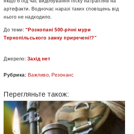
якщо б під час видобування піску натрапляв на
артефакти. Водночас наразі таких сповіщень від
нього не надходило.
До теми:
“Розкопані 500-річні мури
Тернопільського замку приречені!?”
Джерело:
Захід нет
Рубрика:
Важливо
,
Резонанс
Перегляньте також: