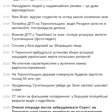
Нагодувати людей у надзвичайних умовах – це дуже
17:15
відповідально
New Brain: відгуки студентів та огляд школи іноземних мов
17:11
Потрійна ДТП на Тернопільщині: водія Peugeot затисло в
17:07
автомобілі, постраждала дитина
Вчинив ДТП у Теребовлі та зник: поліція розшукує жителя
16:12
Гусятинщини (фото+відео)
Спочив у Бозі відомий на Зборівщині лікар
16:00
У Тернополі відбудуться установчі збори асоціації
15:27
нащадків українських жертв польських репресій
Які ключові характеристики у вуличних камер
15:13
відеоспостереження
На Тернопільщині державі повернули будівлю вартістю
15:00
понад 50 млн грн
Уродженець Гусятинщини увійде до Зали світової шахової
14:44
слави
27 тисяч за фальшиве посвідчення: у Борщеві поліцейські
13:04
викрили водія з підробкою
Очисні споруди могли забруднювати Серет: на
12:54
Тернопільщині триває кримінальне розслідування