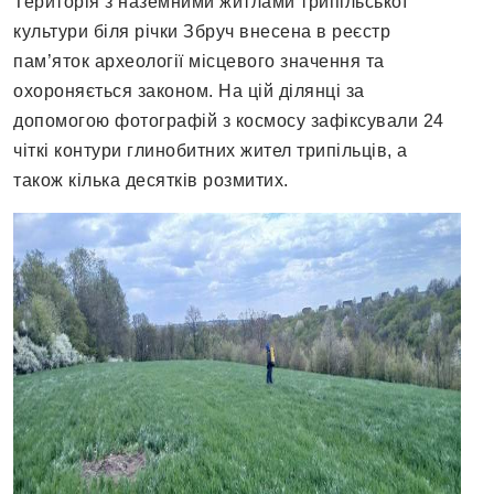
Територія з наземними житлами трипільської
культури біля річки Збруч внесена в реєстр
пам’яток археології місцевого значення та
охороняється законом. На цій ділянці за
допомогою фотографій з космосу зафіксували 24
чіткі контури глинобитних жител трипільців, а
також кілька десятків розмитих.