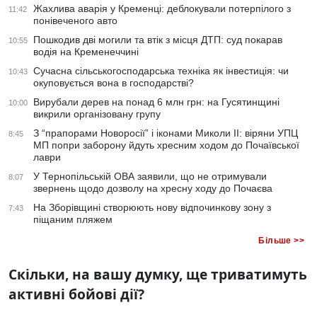
Жахлива аварія у Кременці: деблокували потерпілого з
11:42
понівеченого авто
Пошкодив дві могили та втік з місця ДТП: суд покарав
10:55
водія на Кременеччині
Сучасна сільськогосподарська техніка як інвестиція: чи
10:43
окуповується вона в господарстві?
Вирубали дерев на понад 6 млн грн: на Гусятинщині
10:00
викрили організовану групу
З “прапорами Новоросії” і іконами Миколи ІІ: віряни УПЦ
8:45
МП попри заборону йдуть хресним ходом до Почаївської
лаври
У Тернопільській ОВА заявили, що не отримували
8:07
звернень щодо дозволу на хресну ходу до Почаєва
На Зборівщині створюють нову відпочинкову зону з
7:43
піщаним пляжем
Більше >>
Скільки, на вашу думку, ще триватимуть
активні бойові дії?