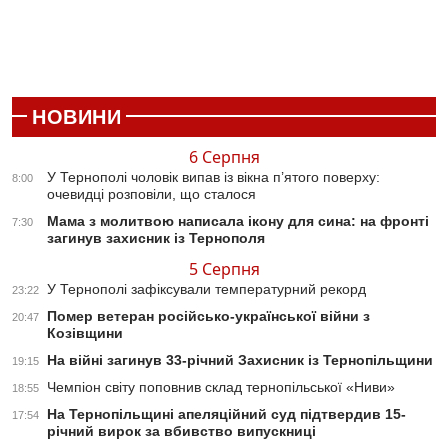
НОВИНИ
6 Серпня
У Тернополі чоловік випав із вікна п’ятого поверху:
8:00
очевидці розповіли, що сталося
Мама з молитвою написала ікону для сина: на фронті
7:30
загинув захисник із Тернополя
5 Серпня
У Тернополі зафіксували температурний рекорд
23:22
Помер ветеран російсько-української війни з
20:47
Козівщини
На війні загинув 33-річний Захисник із Тернопільщини
19:15
Чемпіон світу поповнив склад тернопільської «Ниви»
18:55
На Тернопільщині апеляційний суд підтвердив 15-
17:54
річний вирок за вбивство випускниці