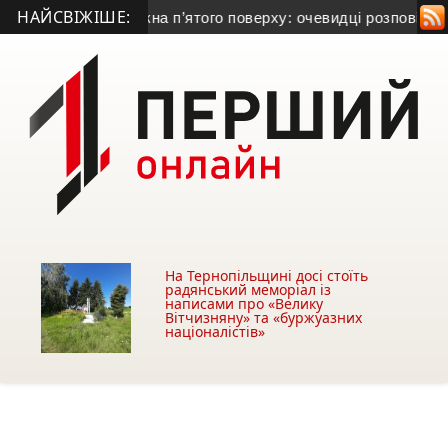
НАЙСВІЖІШЕ:
ловік випав із вікна п’ятого поверху: очевидці розповіли, що 
На Тернопільщині досі стоїть
радянський меморіал із
написами про «Велику
Вітчизняну» та «буржуазних
націоналістів»