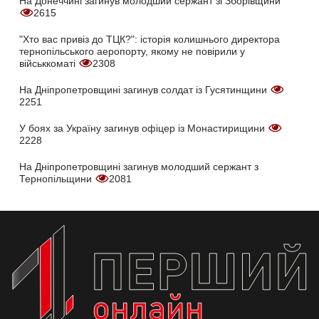
На Донеччині загинув молодший сержант зі Зборівщини
2615
"Хто вас привіз до ТЦК?": історія колишнього директора
тернопільського аеропорту, якому не повірили у
військкоматі
2308
На Дніпропетровщині загинув солдат із Гусятинщини
2251
У боях за Україну загинув офіцер із Монастирищини
2228
На Дніпропетровщині загинув молодший сержант з
Тернопільщини
2081