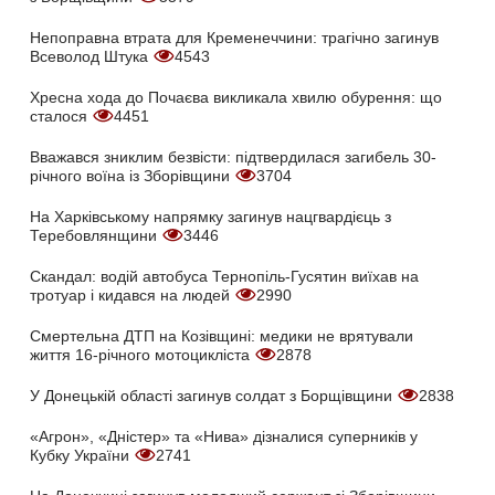
Непоправна втрата для Кременеччини: трагічно загинув
Всеволод Штука
4543
Хресна хода до Почаєва викликала хвилю обурення: що
сталося
4451
Вважався зниклим безвісти: підтвердилася загибель 30-
річного воїна із Зборівщини
3704
На Харківському напрямку загинув нацгвардієць з
Теребовлянщини
3446
Скандал: водій автобуса Тернопіль-Гусятин виїхав на
тротуар і кидався на людей
2990
Смертельна ДТП на Козівщині: медики не врятували
життя 16-річного мотоцикліста
2878
У Донецькій області загинув солдат з Борщівщини
2838
«Агрон», «Дністер» та «Нива» дізналися суперників у
Кубку України
2741