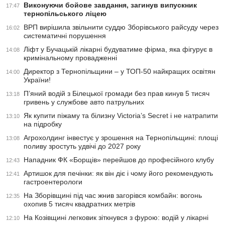
Виконуючи бойове завдання, загинув випускник
17:47
тернопільського ліцею
ВРП вирішила звільнити суддю Зборівського райсуду через
16:02
систематичні порушення
Ліфт у Бучацькій лікарні будуватиме фірма, яка фігурує в
14:08
кримінальному провадженні
Директор з Тернопільщини – у ТОП-50 найкращих освітян
14:00
України!
П’яний водій з Білецької громади без прав кинув 5 тисяч
13:18
гривень у службове авто патрульних
Як купити піжаму та білизну Victoria’s Secret і не натрапити
13:10
на підробку
Агрохолдинг інвестує у зрошення на Тернопільщині: площі
13:08
поливу зростуть удвічі до 2027 року
Нападник ФК «Борщів» перейшов до професійного клубу
12:43
Артишок для печінки: як він діє і чому його рекомендують
12:41
гастроентерологи
На Зборівщині під час жнив загорівся комбайн: вогонь
12:35
охопив 5 тисяч квадратних метрів
На Козівщині легковик зіткнувся з фурою: водій у лікарні
12:10