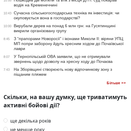
Пошкодив дві могили та втік з місця ДТП: суд покарав
10:55
водія на Кременеччині
Сучасна сільськогосподарська техніка як інвестиція: чи
10:43
окуповується вона в господарстві?
Вирубали дерев на понад 6 млн грн: на Гусятинщині
10:00
викрили організовану групу
З “прапорами Новоросії” і іконами Миколи ІІ: віряни УПЦ
8:45
МП попри заборону йдуть хресним ходом до Почаївської
лаври
У Тернопільській ОВА заявили, що не отримували
8:07
звернень щодо дозволу на хресну ходу до Почаєва
На Зборівщині створюють нову відпочинкову зону з
7:43
піщаним пляжем
Більше >>
Скільки, на вашу думку, ще триватимуть
активні бойові дії?
ще декілька років
не менше року