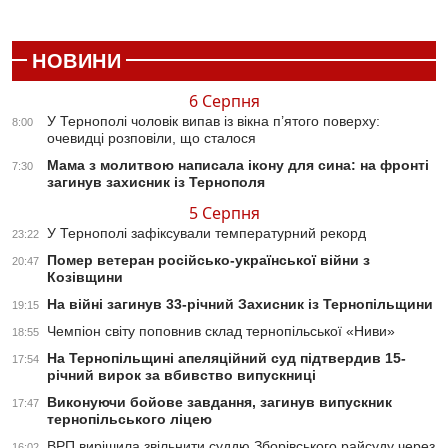
НОВИНИ
6 Серпня
У Тернополі чоловік випав із вікна п’ятого поверху:
8:00
очевидці розповіли, що сталося
Мама з молитвою написала ікону для сина: на фронті
7:30
загинув захисник із Тернополя
5 Серпня
У Тернополі зафіксували температурний рекорд
23:22
Помер ветеран російсько-української війни з
20:47
Козівщини
На війні загинув 33-річний Захисник із Тернопільщини
19:15
Чемпіон світу поповнив склад тернопільської «Ниви»
18:55
На Тернопільщині апеляційний суд підтвердив 15-
17:54
річний вирок за вбивство випускниці
Виконуючи бойове завдання, загинув випускник
17:47
тернопільського ліцею
ВРП вирішила звільнити суддю Зборівського райсуду через
16:02