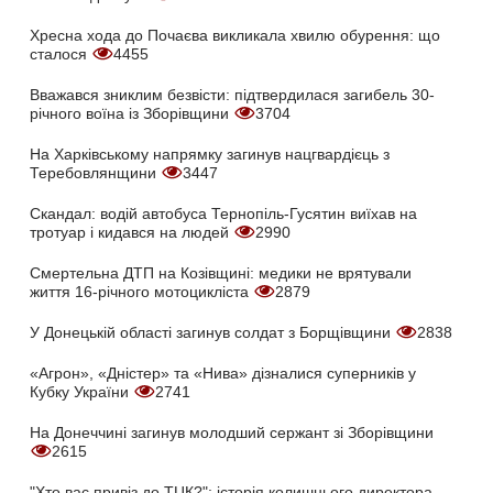
Хресна хода до Почаєва викликала хвилю обурення: що
сталося
4455
Вважався зниклим безвісти: підтвердилася загибель 30-
річного воїна із Зборівщини
3704
На Харківському напрямку загинув нацгвардієць з
Теребовлянщини
3447
Скандал: водій автобуса Тернопіль-Гусятин виїхав на
тротуар і кидався на людей
2990
Смертельна ДТП на Козівщині: медики не врятували
життя 16-річного мотоцикліста
2879
У Донецькій області загинув солдат з Борщівщини
2838
«Агрон», «Дністер» та «Нива» дізналися суперників у
Кубку України
2741
На Донеччині загинув молодший сержант зі Зборівщини
2615
"Хто вас привіз до ТЦК?": історія колишнього директора