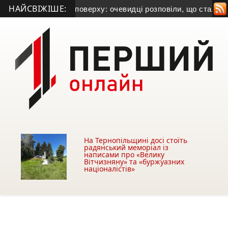
НАЙСВІЖІШЕ:
ав із вікна п’ятого поверху: очевидці розповіли, що сталося
•
На Тернопільщині досі стоїть
радянський меморіал із
написами про «Велику
Вітчизняну» та «буржуазних
націоналістів»