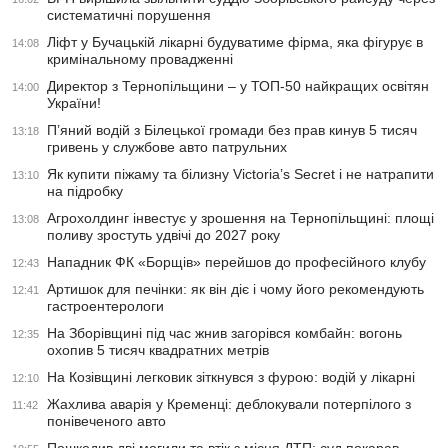
систематичні порушення
Ліфт у Бучацькій лікарні будуватиме фірма, яка фігурує в
14:08
кримінальному провадженні
Директор з Тернопільщини – у ТОП-50 найкращих освітян
14:00
України!
П’яний водій з Білецької громади без прав кинув 5 тисяч
13:18
гривень у службове авто патрульних
Як купити піжаму та білизну Victoria’s Secret і не натрапити
13:10
на підробку
Агрохолдинг інвестує у зрошення на Тернопільщині: площі
13:08
поливу зростуть удвічі до 2027 року
Нападник ФК «Борщів» перейшов до професійного клубу
12:43
Артишок для печінки: як він діє і чому його рекомендують
12:41
гастроентерологи
На Зборівщині під час жнив загорівся комбайн: вогонь
12:35
охопив 5 тисяч квадратних метрів
На Козівщині легковик зіткнувся з фурою: водій у лікарні
12:10
Жахлива аварія у Кременці: деблокували потерпілого з
11:42
понівеченого авто