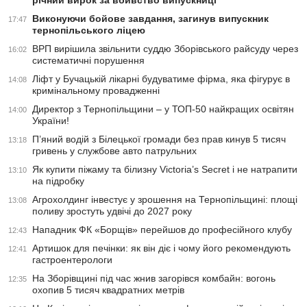
річний вирок за вбивство випускниці
Виконуючи бойове завдання, загинув випускник
17:47
тернопільського ліцею
ВРП вирішила звільнити суддю Зборівського райсуду через
16:02
систематичні порушення
Ліфт у Бучацькій лікарні будуватиме фірма, яка фігурує в
14:08
кримінальному провадженні
Директор з Тернопільщини – у ТОП-50 найкращих освітян
14:00
України!
П’яний водій з Білецької громади без прав кинув 5 тисяч
13:18
гривень у службове авто патрульних
Як купити піжаму та білизну Victoria’s Secret і не натрапити
13:10
на підробку
Агрохолдинг інвестує у зрошення на Тернопільщині: площі
13:08
поливу зростуть удвічі до 2027 року
Нападник ФК «Борщів» перейшов до професійного клубу
12:43
Артишок для печінки: як він діє і чому його рекомендують
12:41
гастроентерологи
На Зборівщині під час жнив загорівся комбайн: вогонь
12:35
охопив 5 тисяч квадратних метрів