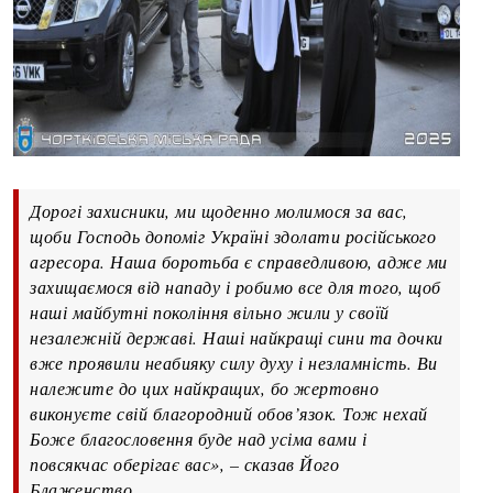
Дорогі захисники, ми щоденно молимося за вас,
щоби Господь допоміг Україні здолати російського
агресора. Наша боротьба є справедливою, адже ми
захищаємося від нападу і робимо все для того, щоб
наші майбутні покоління вільно жили у своїй
незалежній державі. Наші найкращі сини та дочки
вже проявили неабияку силу духу і незламність. Ви
належите до цих найкращих, бо жертовно
виконуєте свій благородний обов’язок. Тож нехай
Боже благословення буде над усіма вами і
повсякчас оберігає вас», – сказав Його
Блаженство.