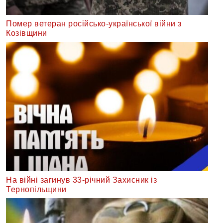
Помер ветеран російсько-української війни з
Козівщини
На війні загинув 33-річний Захисник із
Тернопільщини