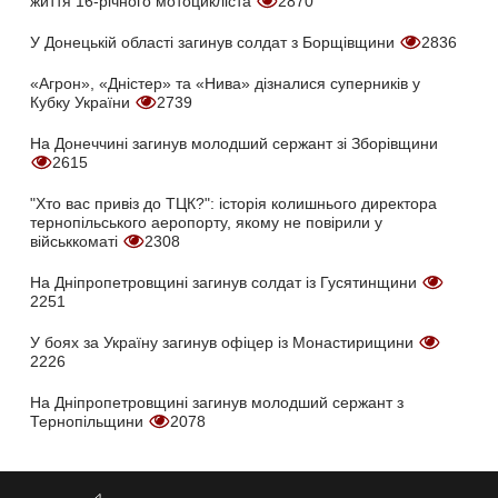
життя 16-річного мотоцикліста
2870
У Донецькій області загинув солдат з Борщівщини
2836
«Агрон», «Дністер» та «Нива» дізналися суперників у
Кубку України
2739
На Донеччині загинув молодший сержант зі Зборівщини
2615
"Хто вас привіз до ТЦК?": історія колишнього директора
тернопільського аеропорту, якому не повірили у
військкоматі
2308
На Дніпропетровщині загинув солдат із Гусятинщини
2251
У боях за Україну загинув офіцер із Монастирищини
2226
На Дніпропетровщині загинув молодший сержант з
Тернопільщини
2078