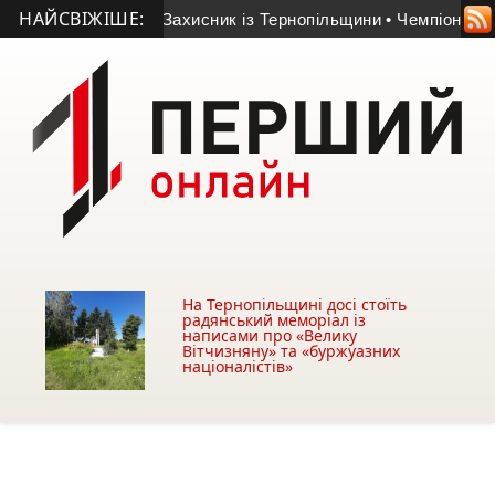
НАЙСВІЖІШЕ:
ув 33-річний Захисник із Тернопільщини
• Чемпіон світу попов
На Тернопільщині досі стоїть
радянський меморіал із
написами про «Велику
Вітчизняну» та «буржуазних
націоналістів»