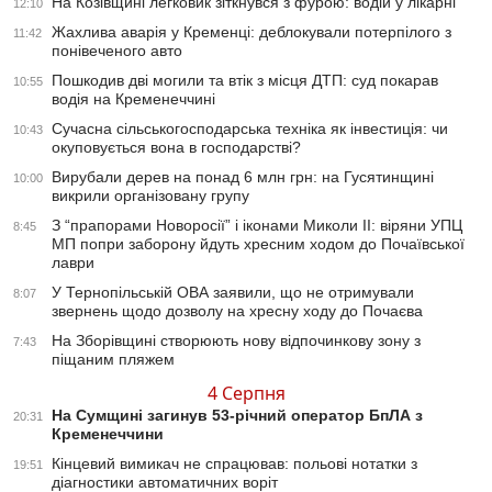
На Козівщині легковик зіткнувся з фурою: водій у лікарні
12:10
Жахлива аварія у Кременці: деблокували потерпілого з
11:42
понівеченого авто
Пошкодив дві могили та втік з місця ДТП: суд покарав
10:55
водія на Кременеччині
Сучасна сільськогосподарська техніка як інвестиція: чи
10:43
окуповується вона в господарстві?
Вирубали дерев на понад 6 млн грн: на Гусятинщині
10:00
викрили організовану групу
З “прапорами Новоросії” і іконами Миколи ІІ: віряни УПЦ
8:45
МП попри заборону йдуть хресним ходом до Почаївської
лаври
У Тернопільській ОВА заявили, що не отримували
8:07
звернень щодо дозволу на хресну ходу до Почаєва
На Зборівщині створюють нову відпочинкову зону з
7:43
піщаним пляжем
4 Серпня
На Сумщині загинув 53-річний оператор БпЛА з
20:31
Кременеччини
Кінцевий вимикач не спрацював: польові нотатки з
19:51
діагностики автоматичних воріт