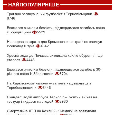
НАЙПОПУЛЯРНІШЕ
Трагічно загинув юний футболіст з Тернопільщини
8746
Вважався зниклим безвісти: підтвердилася загибель воїна
з Борщівщини
5529
Непоправна втрата для Кременеччини: трагічно загинув
Всеволод Штука
4542
Хресна хода до Почаєва викликала хвилю обурення: що
сталося
4446
Вважався зниклим безвісти: підтвердилася загибель 30-
річного воїна із Зборівщини
3704
На Харківському напрямку загинув нацгвардієць з
Теребовлянщини
3446
Скандал: водій автобуса Тернопіль-Гусятин виїхав на
тротуар і кидався на людей
2980
Смертельна ДТП на Козівщині: медики не врятували