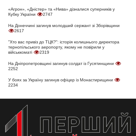
«Агрон», «Дністер» та «Нива» дізналися суперників у
Кубку України
2747
На Донеччині загинув молодший сержант зі Зборівщини
2617
"Хто вас привіз до ТЦК?": історія колишнього директора
тернопільського аеропорту, якому не повірили у
військкоматі
2319
На Дніпропетровщині загинув солдат із Гусятинщини
2252
У боях за Україну загинув офіцер із Монастирищини
2234