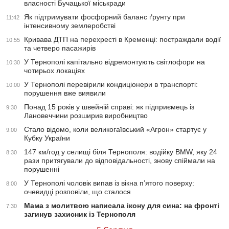
власності Бучацької міськради
Як підтримувати фосфорний баланс ґрунту при
11:42
інтенсивному землеробстві
Кривава ДТП на перехресті в Кременці: постраждали водії
10:55
та четверо пасажирів
У Тернополі капітально відремонтують світлофори на
10:30
чотирьох локаціях
У Тернополі перевірили кондиціонери в транспорті:
10:00
порушення вже виявили
Понад 15 років у швейній справі: як підприємець із
9:30
Лановеччини розширив виробництво
Стало відомо, коли великогаївський «Агрон» стартує у
9:00
Кубку України
147 км/год у селищі біля Тернополя: водійку BMW, яку 24
8:30
рази притягували до відповідальності, знову спіймали на
порушенні
У Тернополі чоловік випав із вікна п’ятого поверху:
8:00
очевидці розповіли, що сталося
Мама з молитвою написала ікону для сина: на фронті
7:30
загинув захисник із Тернополя