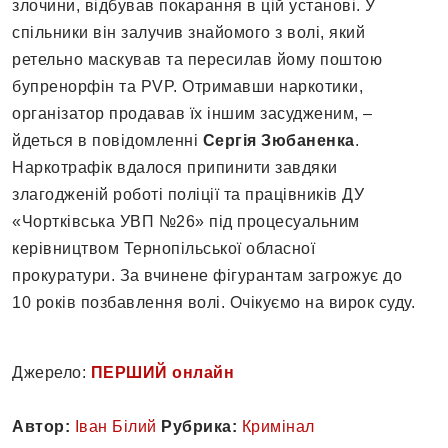
злочини, відбував покарання в цій установі. У
спільники він залучив знайомого з волі, який
ретельно маскував та пересилав йому поштою
бупренорфін та PVP. Отримавши наркотики,
організатор продавав їх іншим засудженим, –
йдеться в повідомленні
Сергія Зюбаненка
.
Наркотрафік вдалося припинити завдяки
злагодженій роботі поліції та працівників ДУ
«Чортківська УВП №26» під процесуальним
керівництвом Тернопільської обласної
прокуратури. За вчинене фігурантам загрожує до
10 років позбавлення волі. Очікуємо на вирок суду.
Джерело:
ПЕРШИЙ онлайн
Автор:
Іван Білий
Рубрика:
Кримінал