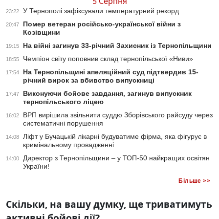
5 Серпня
У Тернополі зафіксували температурний рекорд
23:22
Помер ветеран російсько-української війни з
20:47
Козівщини
На війні загинув 33-річний Захисник із Тернопільщини
19:15
Чемпіон світу поповнив склад тернопільської «Ниви»
18:55
На Тернопільщині апеляційний суд підтвердив 15-
17:54
річний вирок за вбивство випускниці
Виконуючи бойове завдання, загинув випускник
17:47
тернопільського ліцею
ВРП вирішила звільнити суддю Зборівського райсуду через
16:02
систематичні порушення
Ліфт у Бучацькій лікарні будуватиме фірма, яка фігурує в
14:08
кримінальному провадженні
Директор з Тернопільщини – у ТОП-50 найкращих освітян
14:00
України!
Більше >>
Скільки, на вашу думку, ще триватимуть
активні бойові дії?