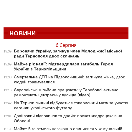
НОВИНИ
6 Серпня
Боронячи Україну, загинув член Молодіжної міської
15:39
ради Тернополя двох скликань
Майже рік надії: підтвердилася загибель Героя
15:09
України з Тернопільщини
Смертельна ДТП на Підволочищині: загинула жінка, двоє
13:38
людей травмувалися
Європейські мільйони працюють: у Теребовлі активно
13:16
ремонтують центральну вулицю (відео)
На Тернопільщині відбудеться товариський матч за участю
12:42
легенди українського футзалу
Драйвовий відпочинок та драйв: прокат квадроциклів на
12:01
Оболоні
Майже 5 га земель незаконно опинилися у комунальній
11:57