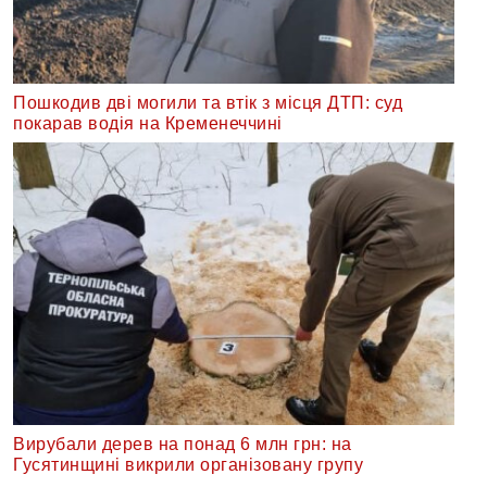
Пошкодив дві могили та втік з місця ДТП: суд
покарав водія на Кременеччині
Вирубали дерев на понад 6 млн грн: на
Гусятинщині викрили організовану групу