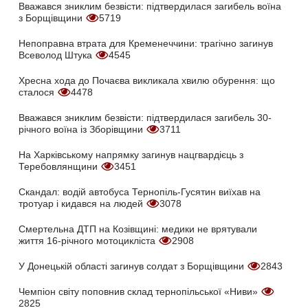
Вважався зниклим безвісти: підтвердилася загибель воїна
з Борщівщини
5719
Непоправна втрата для Кременеччини: трагічно загинув
Всеволод Штука
4545
Хресна хода до Почаєва викликала хвилю обурення: що
сталося
4478
Вважався зниклим безвісти: підтвердилася загибель 30-
річного воїна із Зборівщини
3711
На Харківському напрямку загинув нацгвардієць з
Теребовлянщини
3451
Скандал: водій автобуса Тернопіль-Гусятин виїхав на
тротуар і кидався на людей
3078
Смертельна ДТП на Козівщині: медики не врятували
життя 16-річного мотоцикліста
2908
У Донецькій області загинув солдат з Борщівщини
2843
Чемпіон світу поповнив склад тернопільської «Ниви»
2825