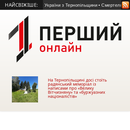
НАЙСВІЖІШЕ:
 загибель Героя України з Тернопільщини
• Смертельна ДТП н
На Тернопільщині досі стоїть
радянський меморіал із
написами про «Велику
Вітчизняну» та «буржуазних
націоналістів»