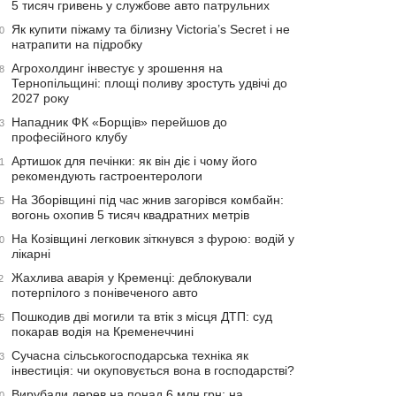
5 тисяч гривень у службове авто патрульних
Як купити піжаму та білизну Victoria’s Secret і не
0
натрапити на підробку
Агрохолдинг інвестує у зрошення на
8
Тернопільщині: площі поливу зростуть удвічі до
2027 року
Нападник ФК «Борщів» перейшов до
3
професійного клубу
Артишок для печінки: як він діє і чому його
1
рекомендують гастроентерологи
На Зборівщині під час жнив загорівся комбайн:
5
вогонь охопив 5 тисяч квадратних метрів
На Козівщині легковик зіткнувся з фурою: водій у
0
лікарні
Жахлива аварія у Кременці: деблокували
2
потерпілого з понівеченого авто
Пошкодив дві могили та втік з місця ДТП: суд
5
покарав водія на Кременеччині
Сучасна сільськогосподарська техніка як
3
інвестиція: чи окуповується вона в господарстві?
Вирубали дерев на понад 6 млн грн: на
0