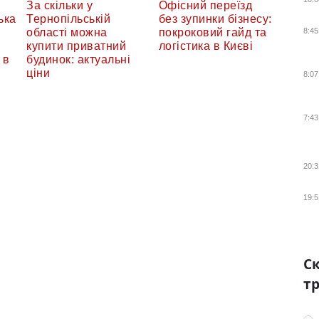
За скільки у
Офісний переїзд
ька
Тернопільській
без зупинки бізнесу:
8:45
області можна
покроковий гайд та
купити приватний
логістика в Києві
 в
будинок: актуальні
ціни
8:07
7:43
20:3
19:5
Ск
тр