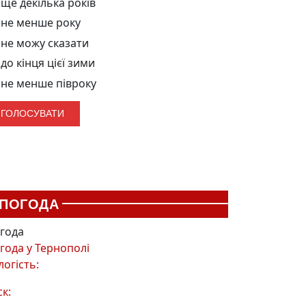
ще декілька років
не менше року
не можу сказати
до кінця цієї зими
не менше півроку
ПОГОДА
года
года у
Тернополі
логість:
ск: