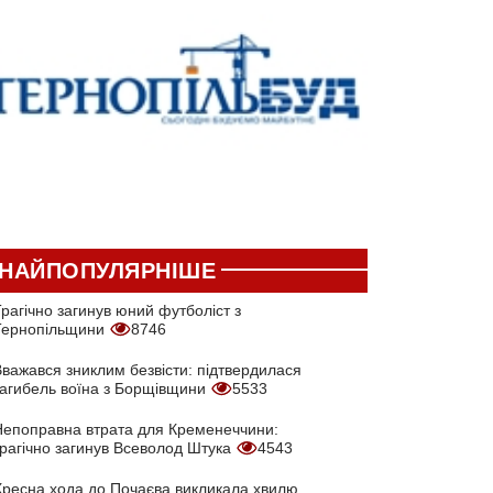
НАЙПОПУЛЯРНІШЕ
рагічно загинув юний футболіст з
Тернопільщини
8746
Вважався зниклим безвісти: підтвердилася
загибель воїна з Борщівщини
5533
Непоправна втрата для Кременеччини:
трагічно загинув Всеволод Штука
4543
Хресна хода до Почаєва викликала хвилю