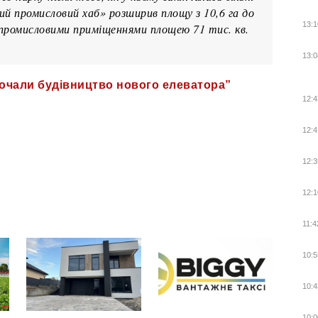
кий промисловий хаб» розширив площу з 10,6 га до
13:1
 промисловими приміщеннями площею 71 тис. кв.
13:0
почали будівництво нового елеватора”
12:4
12:4
12:3
12:1
11:4
10:5
10:4
10:0