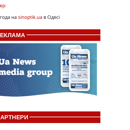
ер:
года на
sinoptik.ua
в Одесі
РЕКЛАМА
АРТНЕРИ