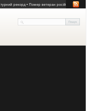
й рекорд
• Помер ветеран російсько-української війни з Козівщ