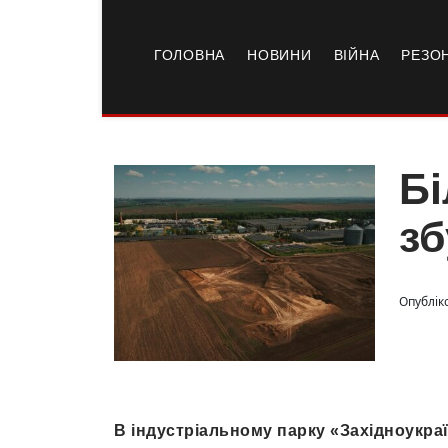
ГОЛОВНА
НОВИНИ
ВІЙНА
РЕЗО
Бі
зб
Опубліко
В індустріальному парку «Західноукра