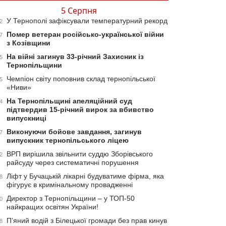
5 Серпня
У Тернополі зафіксували температурний рекорд
2
Помер ветеран російсько-української війни
7
з Козівщини
На війні загинув 33-річний Захисник із
5
Тернопільщини
Чемпіон світу поповнив склад тернопільської
5
«Ниви»
На Тернопільщині апеляційний суд
4
підтвердив 15-річний вирок за вбивство
випускниці
Виконуючи бойове завдання, загинув
7
випускник тернопільського ліцею
ВРП вирішила звільнити суддю Зборівського
2
райсуду через систематичні порушення
Ліфт у Бучацькій лікарні будуватиме фірма, яка
8
фігурує в кримінальному провадженні
Директор з Тернопільщини – у ТОП-50
0
найкращих освітян України!
П’яний водій з Білецької громади без прав кинув
8