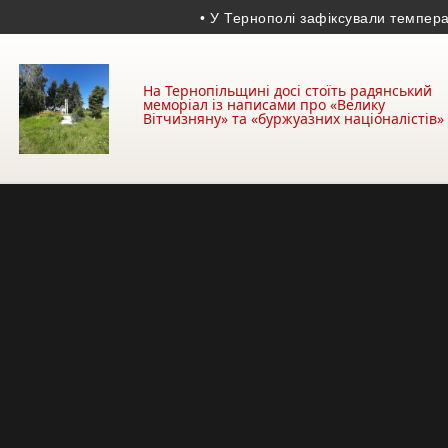
• У Тернополі зафіксували температурни
На Тернопільщині досі стоїть радянський
меморіал із написами про «Велику
Вітчизняну» та «буржуазних націоналістів»