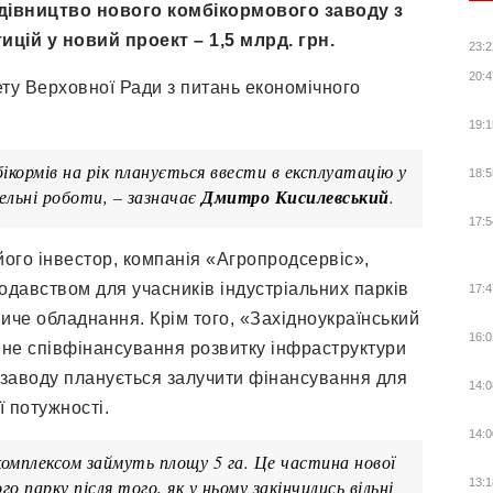
удівництво нового комбікормового заводу з
цій у новий проект – 1,5 млрд. грн.
23:2
20:4
ету Верховної Ради з питань економічного
19:1
ормів на рік планується ввести в експлуатацію у
18:5
ельні роботи, – зазначає
Дмитро Кисилевський
.
17:5
ого інвестор, компанія «Агропродсервіс»,
давством для учасників індустріальних парків
17:4
че обладнання. Крім того, «Західноукраїнський
16:0
вне співфінансування розвитку інфраструктури
о заводу планується залучити фінансування для
14:0
 потужності.
14:0
комплексом займуть площу 5 га. Це частина нової
го парку після того, як у ньому закінчились вільні
13:1