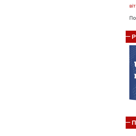
віт
По
П