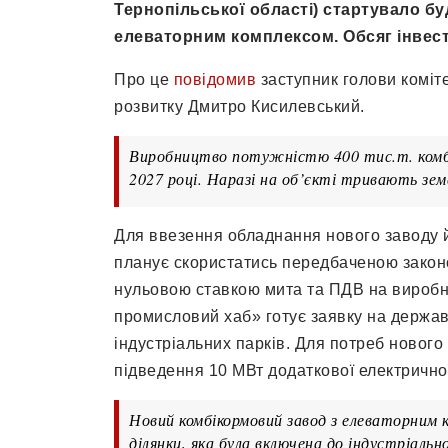
Тернопільської області) стартувало б
елеваторним комплексом. Обсяг інвести
Про це
повідомив
заступник голови коміт
розвитку Дмитро Кисилевський.
Виробництво потужністю 400 тис.т. комбік
2027 році. Наразі на об’єкті тривають зем
Для ввезення обладнання нового заводу й
планує скористатись передбаченою законо
нульовою ставкою мита та ПДВ на виробни
промисловий хаб» готує заявку на держа
індустріальних парків. Для потреб новог
підведення 10 МВт додаткової електричної
Новий комбікормовий завод з елеваторним 
ділянки, яка була включена до індустріально