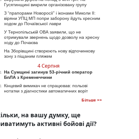
Гусятинщині викрили організовану групу
З “прапорами Новоросії” і іконами Миколи ІІ:
віряни УПЦ МП попри заборону йдуть хресним
ходом до Почаївської лаври
У Тернопільській ОВА заявили, що не
отримували звернень щодо дозволу на хресну
ходу до Почаєва
На Зборівщині створюють нову відпочинкову
зону з піщаним пляжем
4 Серпня
На Сумщині загинув 53-річний оператор
1
БпЛА з Кременеччини
Кінцевий вимикач не спрацював: польові
1
нотатки з діагностики автоматичних воріт
Більше >>
ільки, на вашу думку, ще
иватимуть активні бойові дії?