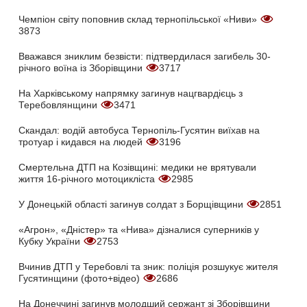
Чемпіон світу поповнив склад тернопільської «Ниви»
3873
Вважався зниклим безвісти: підтвердилася загибель 30-
річного воїна із Зборівщини
3717
На Харківському напрямку загинув нацгвардієць з
Теребовлянщини
3471
Скандал: водій автобуса Тернопіль-Гусятин виїхав на
тротуар і кидався на людей
3196
Смертельна ДТП на Козівщині: медики не врятували
життя 16-річного мотоцикліста
2985
У Донецькій області загинув солдат з Борщівщини
2851
«Агрон», «Дністер» та «Нива» дізналися суперників у
Кубку України
2753
Вчинив ДТП у Теребовлі та зник: поліція розшукує жителя
Гусятинщини (фото+відео)
2686
На Донеччині загинув молодший сержант зі Зборівщини