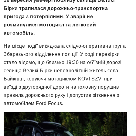
10 вересня увечері поблизу селища Великі
Бірки трапилася дорожньо-транспортна
пригода з потерпілими. У аварії не
розминулися мотоцикл та легковий
автомобіль.
На місце події виїжджала слідчо-оперативна група
Збаразького відділення поліції. У ході перевірки
стало відомо, що близько 19:30 на об’їзній дорозі
селища Великі Бірки неповнолітній житель села
Байківці, керуючи мотоциклом KOVI SZV, при
виїзді з другорядної дороги на головну порушив
правила дорожнього руху і допустив зіткнення з
автомобілем Ford Focus.