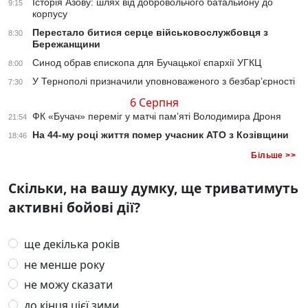
Історія Азову: шлях від добровольчого батальйону до
9:15
корпусу
Перестало битися серце військовослужбовця з
8:30
Бережанщини
Синод обрав єпископа для Бучацької єпархії УГКЦ
8:00
У Тернополі призначили уповноваженого з безбар’єрності
7:30
6 Серпня
ФК «Бучач» переміг у матчі пам’яті Володимира Дроня
21:54
На 44-му році життя помер учасник АТО з Козівщини
18:46
Більше >>
Скільки, на вашу думку, ще триватимуть
активні бойові дії?
ще декілька років
не менше року
не можу сказати
до кінця цієї зими