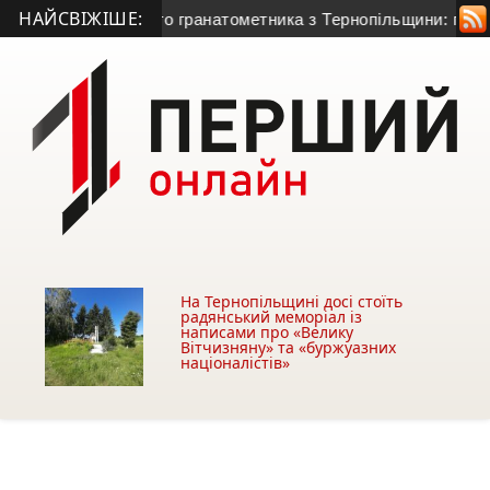
НАЙСВІЖІШЕ:
а життя 50-річного гранатометника з Тернопільщини: причина
На Тернопільщині досі стоїть
радянський меморіал із
написами про «Велику
Вітчизняну» та «буржуазних
націоналістів»