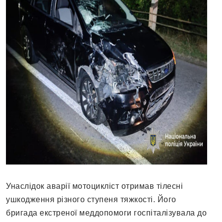
Унаслідок аварії мотоцикліст отримав тілесні
ушкодження різного ступеня тяжкості. Його
бригада екстреної меддопомоги госпіталізувала до