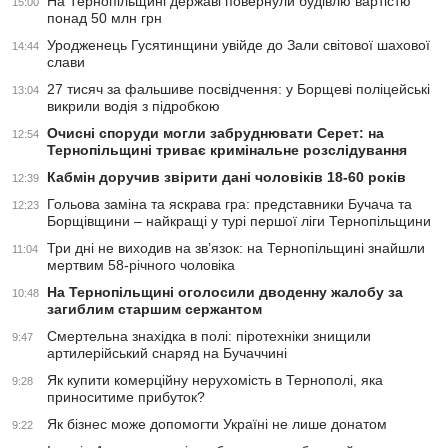
На Тернопільщині державі повернули будівлю вартістю
15:00
понад 50 млн грн
Уродженець Гусятинщини увійде до Зали світової шахової
14:44
слави
27 тисяч за фальшиве посвідчення: у Борщеві поліцейські
13:04
викрили водія з підробкою
Очисні споруди могли забруднювати Серет: на
12:54
Тернопільщині триває кримінальне розслідування
Кабмін доручив звірити дані чоловіків 18-60 років
12:39
Гольова заміна та яскрава гра: представники Бучача та
12:23
Борщівщини – найкращі у турі першої ліги Тернопільщини
Три дні не виходив на зв’язок: на Тернопільщині знайшли
11:04
мертвим 58-річного чоловіка
На Тернопільщині оголосили дводенну жалобу за
10:48
загиблим старшим сержантом
Смертельна знахідка в полі: піротехніки знищили
9:47
артилерійський снаряд на Бучаччині
Як купити комерційну нерухомість в Тернополі, яка
9:28
приноситиме прибуток?
Як бізнес може допомогти Україні не лише донатом
9:22