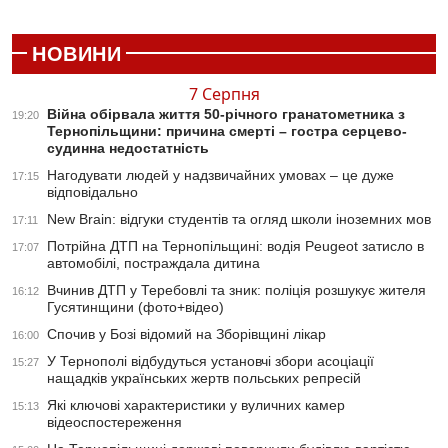
НОВИНИ
7 Серпня
Війна обірвала життя 50-річного гранатометника з
19:20
Тернопільщини: причина смерті – гостра серцево-
судинна недостатність
Нагодувати людей у надзвичайних умовах – це дуже
17:15
відповідально
New Brain: відгуки студентів та огляд школи іноземних мов
17:11
Потрійна ДТП на Тернопільщині: водія Peugeot затисло в
17:07
автомобілі, постраждала дитина
Вчинив ДТП у Теребовлі та зник: поліція розшукує жителя
16:12
Гусятинщини (фото+відео)
Спочив у Бозі відомий на Зборівщині лікар
16:00
У Тернополі відбудуться установчі збори асоціації
15:27
нащадків українських жертв польських репресій
Які ключові характеристики у вуличних камер
15:13
відеоспостереження