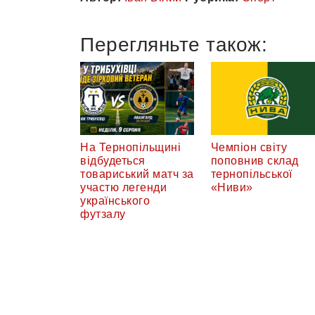
Перегляньте також:
На Тернопільщині
Чемпіон світу
відбудеться
поповнив склад
товариський матч за
тернопільської
участю легенди
«Ниви»
українського
футзалу