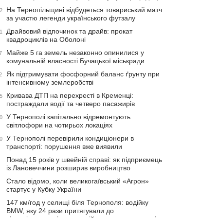
На Тернопільщині відбудеться товариський матч
2
за участю легенди українського футзалу
Драйвовий відпочинок та драйв: прокат
1
квадроциклів на Оболоні
Майже 5 га земель незаконно опинилися у
7
комунальній власності Бучацької міськради
Як підтримувати фосфорний баланс ґрунту при
2
інтенсивному землеробстві
Кривава ДТП на перехресті в Кременці:
5
постраждали водії та четверо пасажирів
У Тернополі капітально відремонтують
0
світлофори на чотирьох локаціях
У Тернополі перевірили кондиціонери в
0
транспорті: порушення вже виявили
Понад 15 років у швейній справі: як підприємець
із Лановеччини розширив виробництво
Стало відомо, коли великогаївський «Агрон»
стартує у Кубку України
147 км/год у селищі біля Тернополя: водійку
BMW, яку 24 рази притягували до