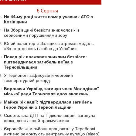
6 Серпня
На 44-му році життя помер учасник АТО з
6
Козівщини
На Зборівщині безвісти зник чоловік із
4
серйозними порушеннями зору
Юний волонтер із Заліщиків отримав медаль
5
«За жертовність і любов до України»
Понад рік вважався зниклим безвісти:
0
підтвердилася загибель воїна з
Тернопільщини
У Тернополі зафіксували черговий
8
температурний рекорд
Боронячи Україну, загинув член Молодіжної
9
міської ради Тернополя двох скликань
Майже рік надії: підтвердилася загибель
9
Героя України з Тернопільщини
Смертельна ДТП на Підволочищині: загинула
8
жінка, двоє людей травмувалися
Європейські мільйони працюють: у Теребовлі
6
активно ремонтують центральну вулицю (відео)