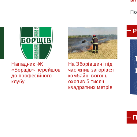
По
Нападник ФК
На Зборівщині під
«Борщів» перейшов
час жнив загорівся
до професійного
комбайн: вогонь
клубу
охопив 5 тисяч
квадратних метрів
П