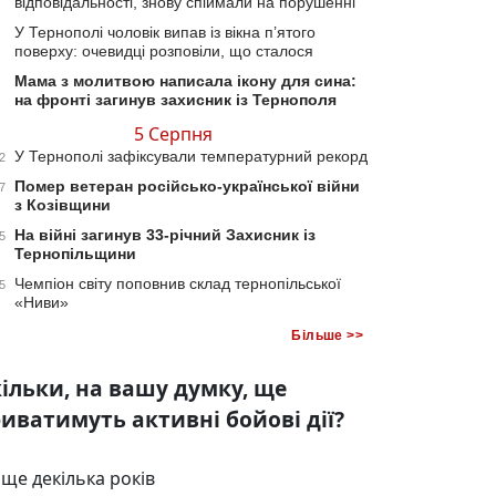
відповідальності, знову спіймали на порушенні
У Тернополі чоловік випав із вікна п’ятого
поверху: очевидці розповіли, що сталося
Мама з молитвою написала ікону для сина:
на фронті загинув захисник із Тернополя
5 Серпня
У Тернополі зафіксували температурний рекорд
2
Помер ветеран російсько-української війни
7
з Козівщини
На війні загинув 33-річний Захисник із
5
Тернопільщини
Чемпіон світу поповнив склад тернопільської
5
«Ниви»
Більше >>
ільки, на вашу думку, ще
иватимуть активні бойові дії?
ще декілька років