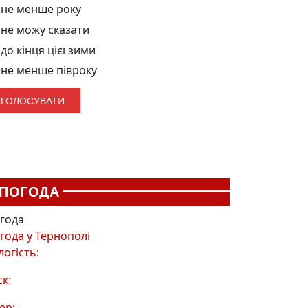
не менше року
не можу сказати
до кінця цієї зими
не менше півроку
ПОГОДА
года
года у
Тернополі
логість:
ск:
ер: