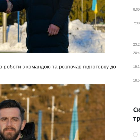
8:00
7:30
23:2
20:4
 роботи з командою та розпочав підготовку до
19:1
18:5
Ск
тр