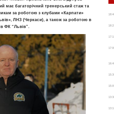
ий має багаторічний тренерський стаж та
никам за роботою з клубами «Карпати»
18:4
вів», ЛНЗ (Черкаси), а також за роботою в
18:2
в ФК “Львів”.
17:1
17:0
16:4
15:3
15:0
13:3
13:1