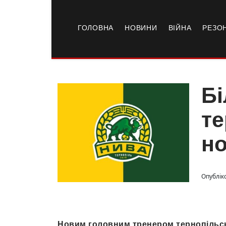
ГОЛОВНА
НОВИНИ
ВІЙНА
РЕЗО
Бі
те
но
Опубліко
Новим головним тренером тернопільсь