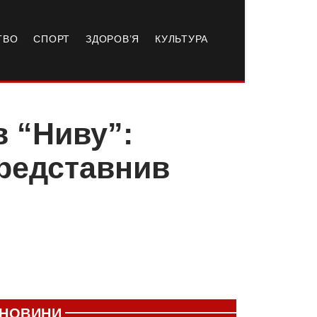
ТВО
СПОРТ
ЗДОРОВ’Я
КУЛЬТУРА
в “Ниву”:
представнив
НОВИНИ