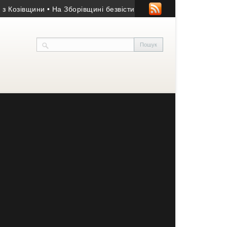
щини
• На Зборівщині безвісти зник чоловік із серйозними пору