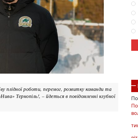
у плідної роботи, перемог, розвитку команди та
Нива» Тернопіль!, – йдеться в повідомленні клубної
По
По
во
ти
віт