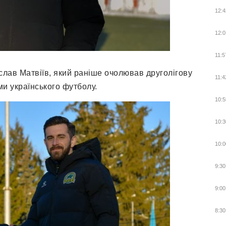
12:4
12:0
11:5
лав Матвіїв, який раніше очолював друголігову
11:4
ми українського футболу.
10:5
10:3
10:0
9:30
9:00
8:30