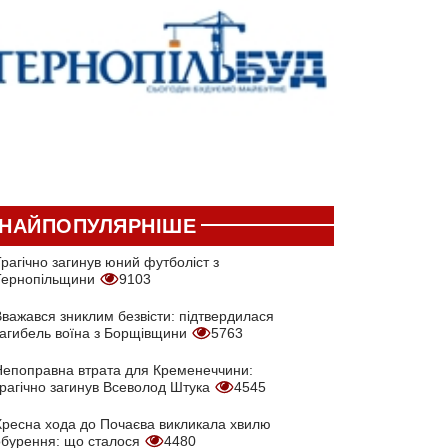
НАЙПОПУЛЯРНІШЕ
рагічно загинув юний футболіст з
Тернопільщини
9103
Вважався зниклим безвісти: підтвердилася
загибель воїна з Борщівщини
5763
Непоправна втрата для Кременеччини:
трагічно загинув Всеволод Штука
4545
Хресна хода до Почаєва викликала хвилю
обурення: що сталося
4480