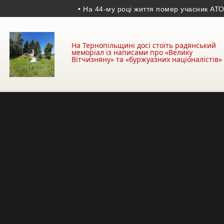
• На 44-му році життя помер учасник АТО з Козів
На Тернопільщині досі стоїть радянський
меморіал із написами про «Велику
Вітчизняну» та «буржуазних націоналістів»