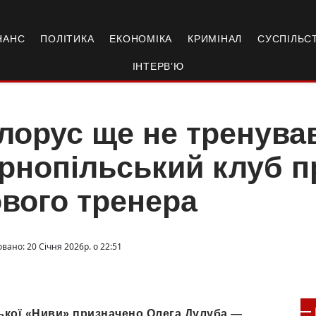
НАНС
ПОЛІТИКА
ЕКОНОМІКА
КРИМІНАЛ
СУСПІЛЬС
ІНТЕРВ’Ю
лорус ще не тренува
рнопільський клуб 
вого тренера
вано: 20 Січня 2026р. о 22:51
кої «Ниви» призначено Олега Дулуба —