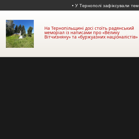
• У Тернополі зафіксували температурн
На Тернопільщині досі стоїть радянський
меморіал із написами про «Велику
Вітчизняну» та «буржуазних націоналістів»