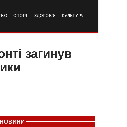
ТВО
СПОРТ
ЗДОРОВ’Я
КУЛЬТУРА
онті загинув
тики
НОВИНИ