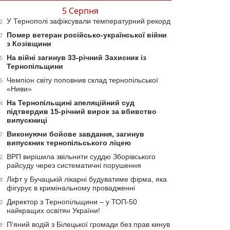
5 Серпня
У Тернополі зафіксували температурний рекорд
2
Помер ветеран російсько-української війни
7
з Козівщини
На війні загинув 33-річний Захисник із
5
Тернопільщини
Чемпіон світу поповнив склад тернопільської
5
«Ниви»
На Тернопільщині апеляційний суд
4
підтвердив 15-річний вирок за вбивство
випускниці
Виконуючи бойове завдання, загинув
7
випускник тернопільського ліцею
ВРП вирішила звільнити суддю Зборівського
2
райсуду через систематичні порушення
Ліфт у Бучацькій лікарні будуватиме фірма, яка
8
фігурує в кримінальному провадженні
Директор з Тернопільщини – у ТОП-50
0
найкращих освітян України!
П’яний водій з Білецької громади без прав кинув
8