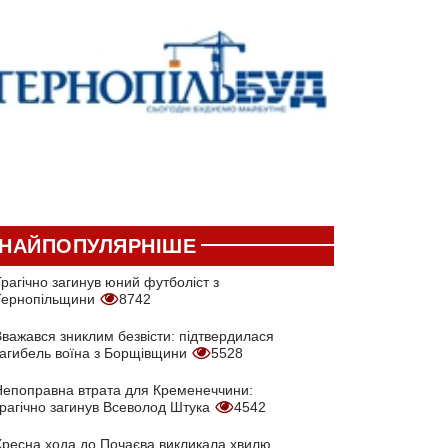
НАЙПОПУЛЯРНІШЕ
рагічно загинув юний футболіст з
Тернопільщини
8742
Вважався зниклим безвісти: підтвердилася
загибель воїна з Борщівщини
5528
Непоправна втрата для Кременеччини:
трагічно загинув Всеволод Штука
4542
Хресна хода до Почаєва викликала хвилю