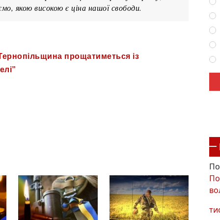
мо, якою високою є ціна нашої свободи.
 Тернопільщина прощатиметься із
елі”
По
По
во
ти