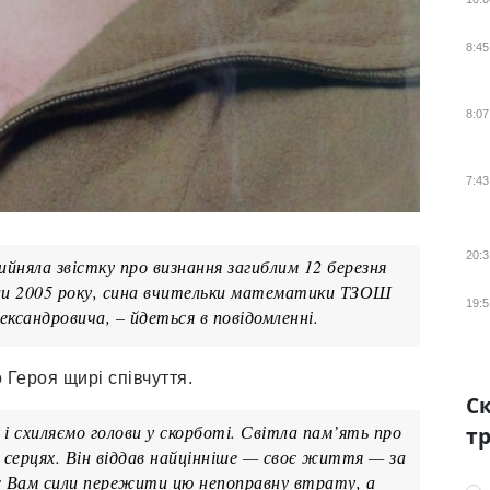
8:45
8:07
7:43
20:3
йняла звістку про визнання загиблим 12 березня
оли 2005 року, сина вчительки математики ТЗОШ
19:5
сандровича, – йдеться в повідомленні.
 Героя щирі співчуття.
Ск
 і схиляємо голови у скорботі. Світла пам’ять про
тр
серцях. Він віддав найцінніше — своє життя — за
ує Вам сили пережити цю непоправну втрату, а