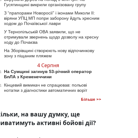
Гусятинщині викрили організовану групу
З “прапорами Новоросії” і іконами Миколи ІІ:
віряни УПЦ МП попри заборону йдуть хресним
ходом до Почаївської лаври
У Тернопільській ОВА заявили, що не
отримували звернень щодо дозволу на хресну
ходу до Почаєва
На Зборівщині створюють нову відпочинкову
зону з піщаним пляжем
4 Серпня
На Сумщині загинув 53-річний оператор
1
БпЛА з Кременеччини
Кінцевий вимикач не спрацював: польові
1
нотатки з діагностики автоматичних воріт
Більше >>
ільки, на вашу думку, ще
иватимуть активні бойові дії?