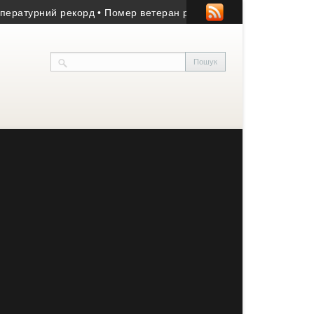
ий рекорд
• Помер ветеран російсько-української війни з Козів