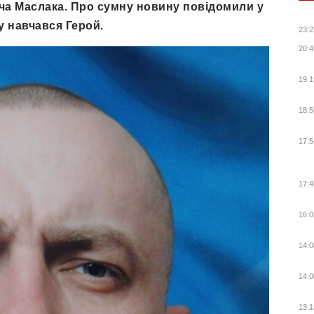
а Маслака. Про сумну новину повідомили у
у навчався Герой.
23:2
20:4
19:1
18:5
17:5
17:4
16:0
14:0
14:0
13:1