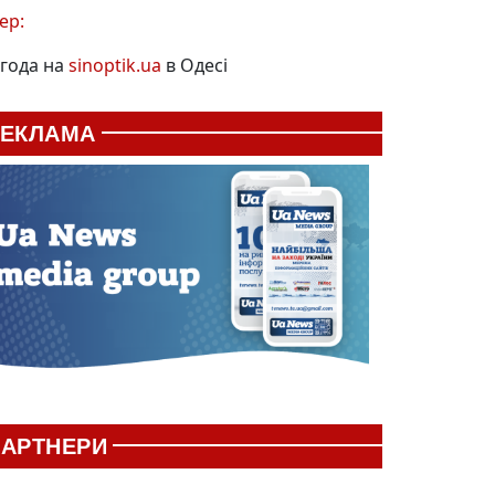
ер:
года на
sinoptik.ua
в Одесі
РЕКЛАМА
АРТНЕРИ