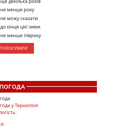
ще декілька років
не менше року
не можу сказати
до кінця цієї зими
не менше півроку
ПОГОДА
года
года у
Тернополі
логість:
ск: