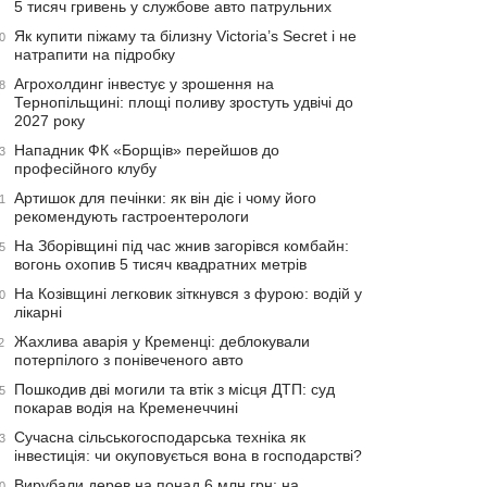
5 тисяч гривень у службове авто патрульних
Як купити піжаму та білизну Victoria’s Secret і не
0
натрапити на підробку
Агрохолдинг інвестує у зрошення на
8
Тернопільщині: площі поливу зростуть удвічі до
2027 року
Нападник ФК «Борщів» перейшов до
3
професійного клубу
Артишок для печінки: як він діє і чому його
1
рекомендують гастроентерологи
На Зборівщині під час жнив загорівся комбайн:
5
вогонь охопив 5 тисяч квадратних метрів
На Козівщині легковик зіткнувся з фурою: водій у
0
лікарні
Жахлива аварія у Кременці: деблокували
2
потерпілого з понівеченого авто
Пошкодив дві могили та втік з місця ДТП: суд
5
покарав водія на Кременеччині
Сучасна сільськогосподарська техніка як
3
інвестиція: чи окуповується вона в господарстві?
Вирубали дерев на понад 6 млн грн: на
0