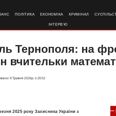
НАНС
ПОЛІТИКА
ЕКОНОМІКА
КРИМІНАЛ
СУСПІЛЬС
ІНТЕРВ’Ю
ль Тернополя: на фр
н вчительки матема
вано: 9 Травня 2026р. о 20:52
езня 2025 року Захисника України з