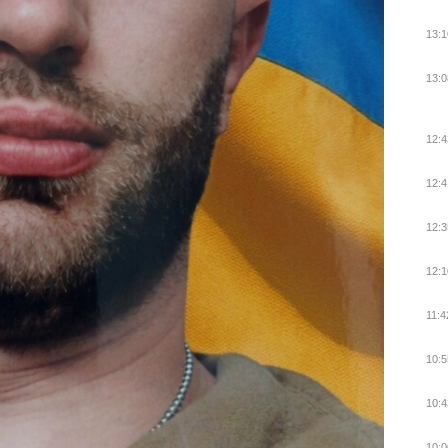
13:1
13:0
12:4
12:4
12:3
12:1
11:4
10:5
10:4
10:0