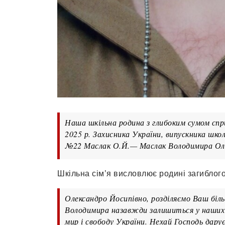
Наша шкільна родина з глибоким сумом спри
2025 р. Захисника України, випускника шк
№22 Маслак О.Й.— Маслак Володимира Олек
Шкільна сім’я висловлює родині загиблого
Олександро Йосипівно, розділяємо Ваш біль
Володимира назавжди залишиться у наших 
мир і свободу України. Нехай Господь дар