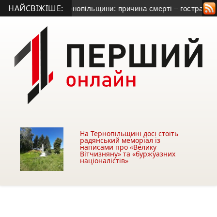
НАЙСВІЖІШЕ:
етника з Тернопільщини: причина смерті – гостра серцево-суд
На Тернопільщині досі стоїть
радянський меморіал із
написами про «Велику
Вітчизняну» та «буржуазних
націоналістів»