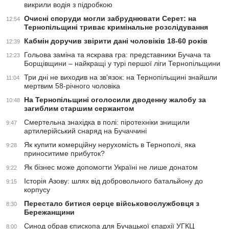
викрили водія з підробкою
Очисні споруди могли забруднювати Серет: на
12:54
Тернопільщині триває кримінальне розслідування
Кабмін доручив звірити дані чоловіків 18-60 років
12:39
Гольова заміна та яскрава гра: представники Бучача та
12:23
Борщівщини – найкращі у турі першої ліги Тернопільщини
Три дні не виходив на зв’язок: на Тернопільщині знайшли
11:04
мертвим 58-річного чоловіка
На Тернопільщині оголосили дводенну жалобу за
10:48
загиблим старшим сержантом
Смертельна знахідка в полі: піротехніки знищили
9:47
артилерійський снаряд на Бучаччині
Як купити комерційну нерухомість в Тернополі, яка
9:28
приноситиме прибуток?
Як бізнес може допомогти Україні не лише донатом
9:22
Історія Азову: шлях від добровольчого батальйону до
9:15
корпусу
Перестало битися серце військовослужбовця з
8:30
Бережанщини
Синод обрав єпископа для Бучацької єпархії УГКЦ
8:00