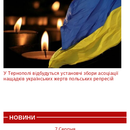
У Тернополі відбудуться установчі збори асоціації
нащадків українських жертв польських репресій
НОВИНИ
7 Серпня