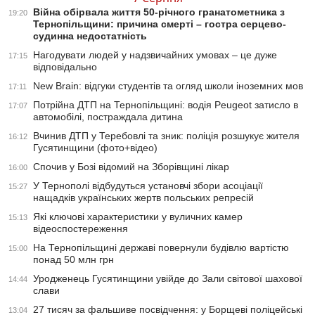
Війна обірвала життя 50-річного гранатометника з
19:20
Тернопільщини: причина смерті – гостра серцево-
судинна недостатність
Нагодувати людей у надзвичайних умовах – це дуже
17:15
відповідально
New Brain: відгуки студентів та огляд школи іноземних мов
17:11
Потрійна ДТП на Тернопільщині: водія Peugeot затисло в
17:07
автомобілі, постраждала дитина
Вчинив ДТП у Теребовлі та зник: поліція розшукує жителя
16:12
Гусятинщини (фото+відео)
Спочив у Бозі відомий на Зборівщині лікар
16:00
У Тернополі відбудуться установчі збори асоціації
15:27
нащадків українських жертв польських репресій
Які ключові характеристики у вуличних камер
15:13
відеоспостереження
На Тернопільщині державі повернули будівлю вартістю
15:00
понад 50 млн грн
Уродженець Гусятинщини увійде до Зали світової шахової
14:44
слави
27 тисяч за фальшиве посвідчення: у Борщеві поліцейські
13:04