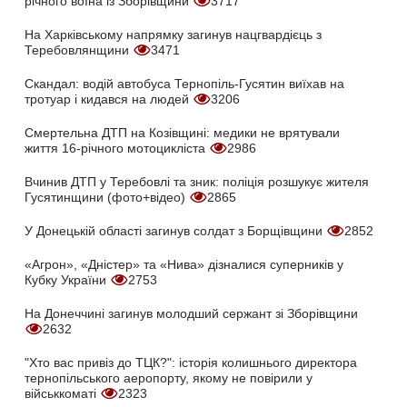
річного воїна із Зборівщини
3717
На Харківському напрямку загинув нацгвардієць з
Теребовлянщини
3471
Скандал: водій автобуса Тернопіль-Гусятин виїхав на
тротуар і кидався на людей
3206
Смертельна ДТП на Козівщині: медики не врятували
життя 16-річного мотоцикліста
2986
Вчинив ДТП у Теребовлі та зник: поліція розшукує жителя
Гусятинщини (фото+відео)
2865
У Донецькій області загинув солдат з Борщівщини
2852
«Агрон», «Дністер» та «Нива» дізналися суперників у
Кубку України
2753
На Донеччині загинув молодший сержант зі Зборівщини
2632
"Хто вас привіз до ТЦК?": історія колишнього директора
тернопільського аеропорту, якому не повірили у
військкоматі
2323