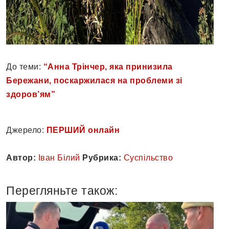
До теми:
“Анна Трінчер, яка принизила
Бережани, поскаржилася на проблеми зі
здоров’ям”
Джерело:
ПЕРШИЙ онлайн
Автор:
Іван Білий
Рубрика:
Суспільство
Перегляньте також: