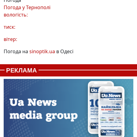
Погода у
Тернополі
вологість:
тиск:
вітер:
Погода на
sinoptik.ua
в Одесі
РЕКЛАМА