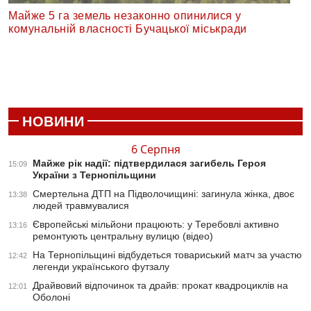
Майже 5 га земель незаконно опинилися у
комунальній власності Бучацької міськради
НОВИНИ
6 Серпня
Майже рік надії: підтвердилася загибель Героя
15:09
України з Тернопільщини
Смертельна ДТП на Підволочищині: загинула жінка, двоє
13:38
людей травмувалися
Європейські мільйони працюють: у Теребовлі активно
13:16
ремонтують центральну вулицю (відео)
На Тернопільщині відбудеться товариський матч за участю
12:42
легенди українського футзалу
Драйвовий відпочинок та драйв: прокат квадроциклів на
12:01
Оболоні