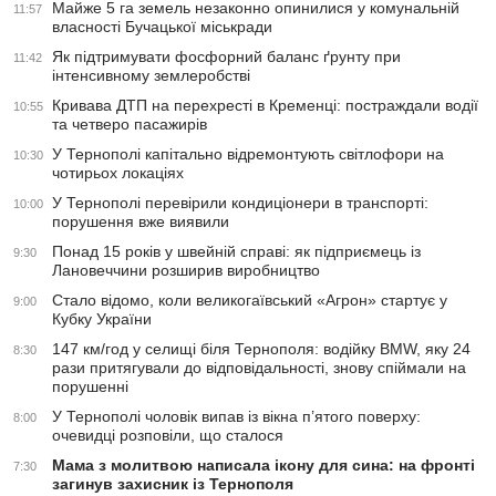
Майже 5 га земель незаконно опинилися у комунальній
11:57
власності Бучацької міськради
Як підтримувати фосфорний баланс ґрунту при
11:42
інтенсивному землеробстві
Кривава ДТП на перехресті в Кременці: постраждали водії
10:55
та четверо пасажирів
У Тернополі капітально відремонтують світлофори на
10:30
чотирьох локаціях
У Тернополі перевірили кондиціонери в транспорті:
10:00
порушення вже виявили
Понад 15 років у швейній справі: як підприємець із
9:30
Лановеччини розширив виробництво
Стало відомо, коли великогаївський «Агрон» стартує у
9:00
Кубку України
147 км/год у селищі біля Тернополя: водійку BMW, яку 24
8:30
рази притягували до відповідальності, знову спіймали на
порушенні
У Тернополі чоловік випав із вікна п’ятого поверху:
8:00
очевидці розповіли, що сталося
Мама з молитвою написала ікону для сина: на фронті
7:30
загинув захисник із Тернополя