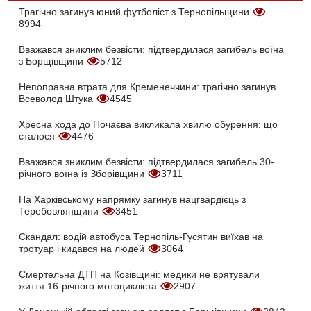
Трагічно загинув юний футболіст з Тернопільщини
8994
Вважався зниклим безвісти: підтвердилася загибель воїна
з Борщівщини
5712
Непоправна втрата для Кременеччини: трагічно загинув
Всеволод Штука
4545
Хресна хода до Почаєва викликала хвилю обурення: що
сталося
4476
Вважався зниклим безвісти: підтвердилася загибель 30-
річного воїна із Зборівщини
3711
На Харківському напрямку загинув нацгвардієць з
Теребовлянщини
3451
Скандал: водій автобуса Тернопіль-Гусятин виїхав на
тротуар і кидався на людей
3064
Смертельна ДТП на Козівщині: медики не врятували
життя 16-річного мотоцикліста
2907