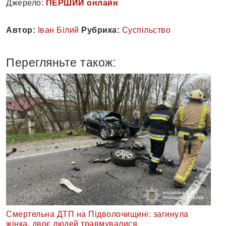
Джерело:
ПЕРШИЙ онлайн
Автор:
Іван Білий
Рубрика:
Суспільство
Перегляньте також:
Смертельна ДТП на Підволочищині: загинула
жінка, двоє людей травмувалися