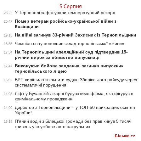
5 Серпня
У Тернополі зафіксували температурний рекорд
23:22
Помер ветеран російсько-української війни з
20:47
Козівщини
На війні загинув 33-річний Захисник із Тернопільщини
19:15
Чемпіон світу поповнив склад тернопільської «Ниви»
18:55
На Тернопільщині апеляційний суд підтвердив 15-
17:54
річний вирок за вбивство випускниці
Виконуючи бойове завдання, загинув випускник
17:47
тернопільського ліцею
ВРП вирішила звільнити суддю Зборівського райсуду через
16:02
систематичні порушення
Ліфт у Бучацькій лікарні будуватиме фірма, яка фігурує в
14:08
кримінальному провадженні
Директор з Тернопільщини – у ТОП-50 найкращих освітян
14:00
України!
П’яний водій з Білецької громади без прав кинув 5 тисяч
13:18
гривень у службове авто патрульних
Більше >>