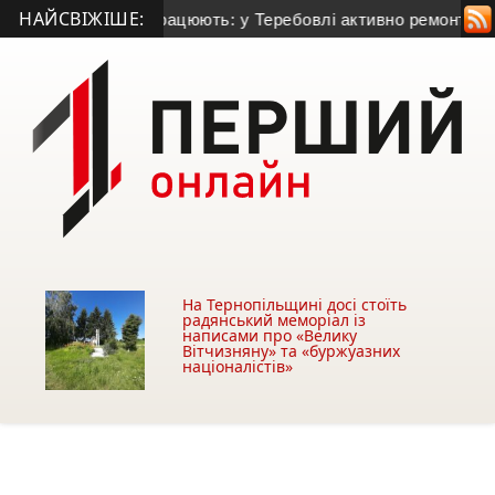
НАЙСВІЖІШЕ:
ькі мільйони працюють: у Теребовлі активно ремонтують це
На Тернопільщині досі стоїть
радянський меморіал із
написами про «Велику
Вітчизняну» та «буржуазних
націоналістів»