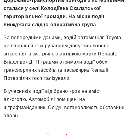
Дорожньо-транспортна пригода з потерпілими
сталася у селі Колодіївка Скалатської
територіальної громади. На місце події
виїжджала слідчо-оперативна група.
За попередніми даними, водій автомобіля Toyota
не впорався із керуванням допустив лобове
зіткнення із зустрічною автівкою марки Renault.
Внаслідок ДТП травми отримали водії обох
транспорnних засобів та пасажирка Renault.
Потерпілих госпіталізували.
В учасників події відібрано кров на вміст
алкоголю. Автомобілі поміщені на
штрафмайданчик. Слідчі встановлюють обставини
аварії.