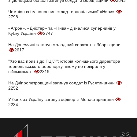
У Донецькій області загинув солдат з Борщівщини
2843
Чемпіон світу поповнив склад тернопільської «Ниви»
2798
«Агрон», «Дністер» та «Нива» дізналися суперників у
Кубку України
2747
На Донеччині загинув молодший сержант зі Зборівщини
2617
"Хто вас привіз до ТЦК?": історія колишнього директора
тернопільського аеропорту, якому не повірили у
військкоматі
2319
На Дніпропетровщині загинув солдат із Гусятинщини
2252
У боях за Україну загинув офіцер із Монастирищини
2234