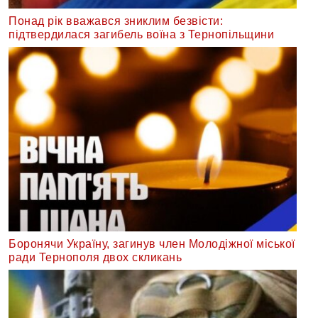
Понад рік вважався зниклим безвісти:
підтвердилася загибель воїна з Тернопільщини
Боронячи Україну, загинув член Молодіжної міської
ради Тернополя двох скликань