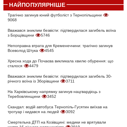
НАЙПОПУЛЯРНІШЕ
Трагічно загинув юний футболіст з Тернопільщини
9068
Вважався зниклим безвісти: підтвердилася загибель воїна
з Борщівщини
5746
Непоправна втрата для Кременеччини: трагічно загинув
Всеволод Штука
4545
Хресна хода до Почаєва викликала хвилю обурення: що
сталося
4479
Вважався зниклим безвісти: підтвердилася загибель 30-
річного воїна із Зборівщини
3711
На Харківському напрямку загинув нацгвардієць з
Теребовлянщини
3452
Скандал: водій автобуса Тернопіль-Гусятин виїхав на
тротуар і кидався на людей
3092
Смертельна ДТП на Козівщині: медики не врятували