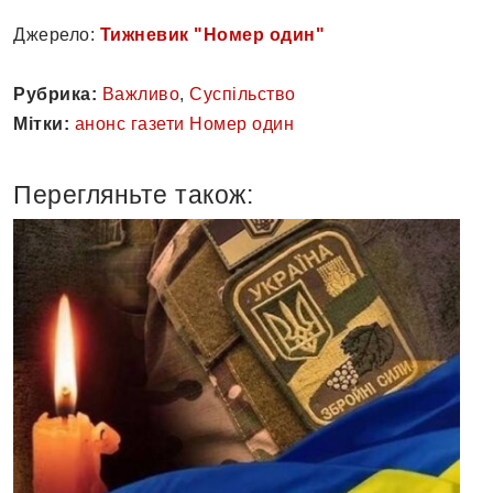
Джерело:
Тижневик "Номер один"
Рубрика:
Важливо
,
Суспільство
Мітки:
анонс газети Номер один
Перегляньте також: