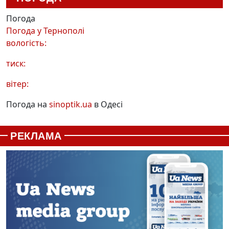
Погода
Погода у
Тернополі
вологість:
тиск:
вітер:
Погода на
sinoptik.ua
в Одесі
РЕКЛАМА