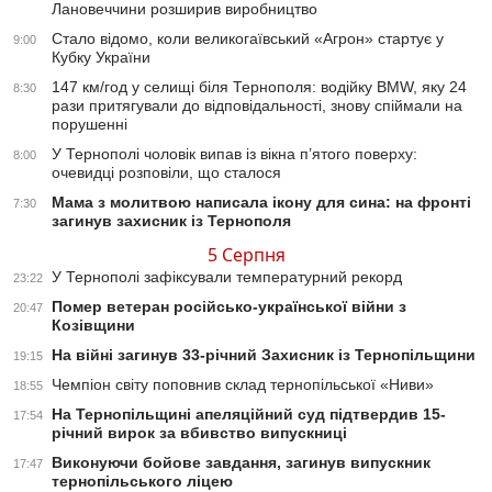
Лановеччини розширив виробництво
Стало відомо, коли великогаївський «Агрон» стартує у
9:00
Кубку України
147 км/год у селищі біля Тернополя: водійку BMW, яку 24
8:30
рази притягували до відповідальності, знову спіймали на
порушенні
У Тернополі чоловік випав із вікна п’ятого поверху:
8:00
очевидці розповіли, що сталося
Мама з молитвою написала ікону для сина: на фронті
7:30
загинув захисник із Тернополя
5 Серпня
У Тернополі зафіксували температурний рекорд
23:22
Помер ветеран російсько-української війни з
20:47
Козівщини
На війні загинув 33-річний Захисник із Тернопільщини
19:15
Чемпіон світу поповнив склад тернопільської «Ниви»
18:55
На Тернопільщині апеляційний суд підтвердив 15-
17:54
річний вирок за вбивство випускниці
Виконуючи бойове завдання, загинув випускник
17:47
тернопільського ліцею