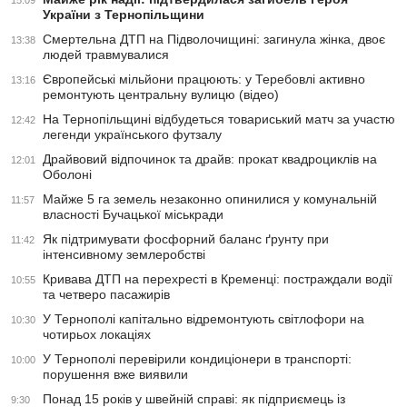
15:09
України з Тернопільщини
Смертельна ДТП на Підволочищині: загинула жінка, двоє
13:38
людей травмувалися
Європейські мільйони працюють: у Теребовлі активно
13:16
ремонтують центральну вулицю (відео)
На Тернопільщині відбудеться товариський матч за участю
12:42
легенди українського футзалу
Драйвовий відпочинок та драйв: прокат квадроциклів на
12:01
Оболоні
Майже 5 га земель незаконно опинилися у комунальній
11:57
власності Бучацької міськради
Як підтримувати фосфорний баланс ґрунту при
11:42
інтенсивному землеробстві
Кривава ДТП на перехресті в Кременці: постраждали водії
10:55
та четверо пасажирів
У Тернополі капітально відремонтують світлофори на
10:30
чотирьох локаціях
У Тернополі перевірили кондиціонери в транспорті:
10:00
порушення вже виявили
Понад 15 років у швейній справі: як підприємець із
9:30