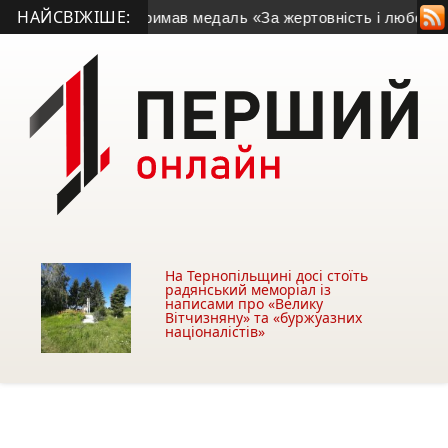
НАЙСВІЖІШЕ:
з Заліщиків отримав медаль «За жертовність і любов до Укра
На Тернопільщині досі стоїть
радянський меморіал із
написами про «Велику
Вітчизняну» та «буржуазних
націоналістів»