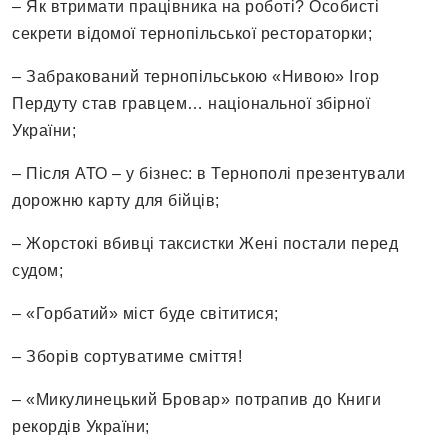
– Як втримати працівника на роботі? Особисті
секрети відомої тернопільської рестораторки;
– Забракований тернопільською «Нивою» Ігор
Пердуту став гравцем… національної збірної
України;
– Після АТО – у бізнес: в Тернополі презентували
дорожню карту для бійців;
– Жорстокі вбивці таксистки Жені постали перед
судом;
– «Горбатий» міст буде світитися;
– Зборів сортуватиме сміття!
– «Микулинецький Бровар» потрапив до Книги
рекордів України;