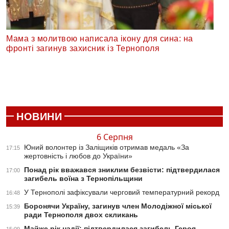
Мама з молитвою написала ікону для сина: на
фронті загинув захисник із Тернополя
НОВИНИ
6 Серпня
Юний волонтер із Заліщиків отримав медаль «За
17:15
жертовність і любов до України»
Понад рік вважався зниклим безвісти: підтвердилася
17:00
загибель воїна з Тернопільщини
У Тернополі зафіксували черговий температурний рекорд
16:48
Боронячи Україну, загинув член Молодіжної міської
15:39
ради Тернополя двох скликань
Майже рік надії: підтвердилася загибель Героя