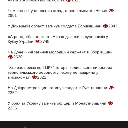
життя 16-річного мотоцикліста
2919
Чемпіон світу поповнив склад тернопільської «Ниви»
2901
У Донецькій області загинув солдат з Борщівщини
2843
«Агрон», «Дністер» та «Нива» дізналися суперників у
Кубку України
2748
На Донеччині загинув молодший сержант зі Зборівщини
2620
"Хто вас привіз до ТЦК?": історія колишнього директора
тернопільського аеропорту, якому не повірили у
військкоматі
2322
На Дніпропетровщині загинув солдат із Гусятинщини
2252
У боях за Україну загинув офіцер із Монастирищини
2236