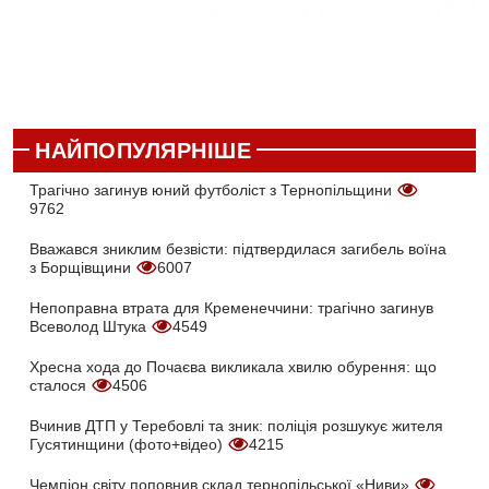
НАЙПОПУЛЯРНІШЕ
Трагічно загинув юний футболіст з Тернопільщини
9762
Вважався зниклим безвісти: підтвердилася загибель воїна
з Борщівщини
6007
Непоправна втрата для Кременеччини: трагічно загинув
Всеволод Штука
4549
Хресна хода до Почаєва викликала хвилю обурення: що
сталося
4506
Вчинив ДТП у Теребовлі та зник: поліція розшукує жителя
Гусятинщини (фото+відео)
4215
Чемпіон світу поповнив склад тернопільської «Ниви»