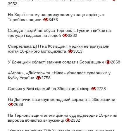
3952
На Харківському напрямку загинув нацгвардієць з
Теребовлянщини
3476
Скандал: водій автобуса Тернопіль-Гусятин виїхав на
тротуар і кидався на людей
3282
Смертельна ДТП на Козівщині: медики не врятували
життя 16-річного мотоцикліста
3013
У Донецькій області загинув солдат з Борщівщини
2858
«Агрон», «Дністер» та «Нива» дізналися суперників у
Кубку України
2758
Спочив у Бозі відомий на Зборівщині лікар
2728
На Донеччині загинув молодший сержант зі Зборівщини
2638
На Тернопільщині апеляційний суд підтвердив 15-річний
вирок за вбивство випускниці
2332