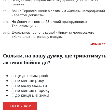
Псевдобанкір ошукав жительку Кременця на 28 тисяч
13:01
гривень
Воїн з Тернопільщини з позивним «Хижак» нагороджений
12:27
«Хрестом доблесті»
На Донеччині помер 23-річний прикордонник з
11:00
Тернопільщини
Ексголкіпер тернопільської «Ниви» та чортківського
10:42
«Кристала» потрапив у скандал
Більше >>
Скільки, на вашу думку, ще триватимуть
активні бойові дії?
ще декілька років
не менше року
не можу сказати
не менше півроку
до кінця цієї зими