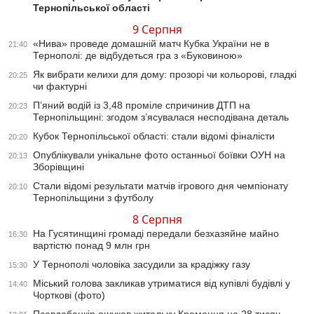
Тернопільської області
9 Серпня
«Нива» проведе домашній матч Кубка України не в
21:40
Тернополі: де відбудеться гра з «Буковиною»
Як вибрати келихи для дому: прозорі чи кольорові, гладкі
20:25
чи фактурні
П’яний водій із 3,48 проміле спричинив ДТП на
20:23
Тернопільщині: згодом з’ясувалася несподівана деталь
Кубок Тернопільської області: стали відомі фіналісти
20:20
Опублікували унікальне фото останньої боївки ОУН на
20:13
Зборівщині
Стали відомі результати матчів ігрового дня чемпіонату
20:10
Тернопільщини з футболу
8 Серпня
На Гусятинщині громаді передали безхазяйне майно
16:30
вартістю понад 9 млн грн
У Тернополі чоловіка засудили за крадіжку газу
15:30
Міський голова закликав утриматися від купівлі будівлі у
14:40
Чорткові (фото)