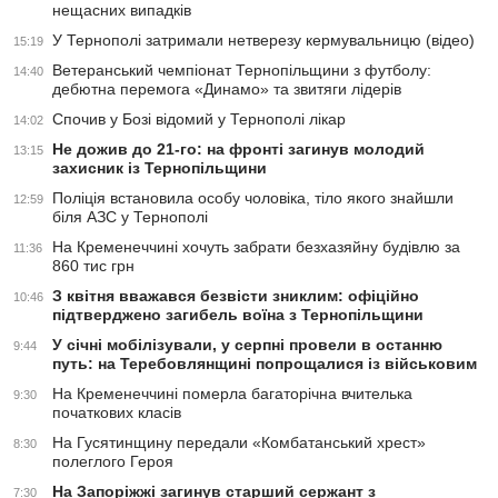
нещасних випадків
У Тернополі затримали нетверезу кермувальницю (відео)
15:19
Ветеранський чемпіонат Тернопільщини з футболу:
14:40
дебютна перемога «Динамо» та звитяги лідерів
Спочив у Бозі відомий у Тернополі лікар
14:02
Не дожив до 21-го: на фронті загинув молодий
13:15
захисник із Тернопільщини
Поліція встановила особу чоловіка, тіло якого знайшли
12:59
біля АЗС у Тернополі
На Кременеччині хочуть забрати безхазяйну будівлю за
11:36
860 тис грн
З квітня вважався безвісти зниклим: офіційно
10:46
підтверджено загибель воїна з Тернопільщини
У січні мобілізували, у серпні провели в останню
9:44
путь: на Теребовлянщині попрощалися із військовим
На Кременеччині померла багаторічна вчителька
9:30
початкових класів
На Гусятинщину передали «Комбатанський хрест»
8:30
полеглого Героя
На Запоріжжі загинув старший сержант з
7:30