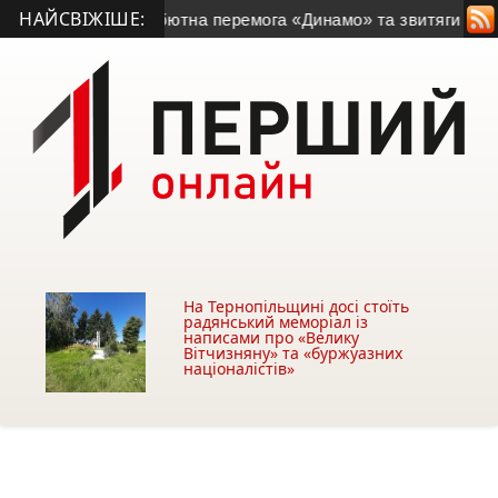
НАЙСВІЖІШЕ:
тболу: дебютна перемога «Динамо» та звитяги лідерів
• Споч
На Тернопільщині досі стоїть
радянський меморіал із
написами про «Велику
Вітчизняну» та «буржуазних
націоналістів»