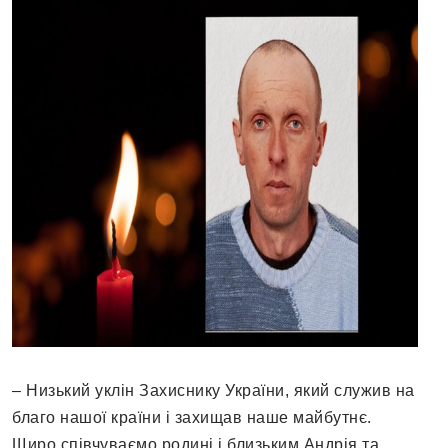
– Низький уклін Захиснику України, який служив на
благо нашої країни і захищав наше майбутнє.
Щиро співчуваємо родині і близьким Андрія та