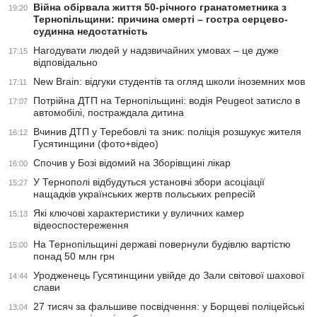
Війна обірвала життя 50-річного гранатометника з
19:20
Тернопільщини: причина смерті – гостра серцево-
судинна недостатність
Нагодувати людей у надзвичайних умовах – це дуже
17:15
відповідально
New Brain: відгуки студентів та огляд школи іноземних мов
17:11
Потрійна ДТП на Тернопільщині: водія Peugeot затисло в
17:07
автомобілі, постраждала дитина
Вчинив ДТП у Теребовлі та зник: поліція розшукує жителя
16:12
Гусятинщини (фото+відео)
Спочив у Бозі відомий на Зборівщині лікар
16:00
У Тернополі відбудуться установчі збори асоціації
15:27
нащадків українських жертв польських репресій
Які ключові характеристики у вуличних камер
15:13
відеоспостереження
На Тернопільщині державі повернули будівлю вартістю
15:00
понад 50 млн грн
Уродженець Гусятинщини увійде до Зали світової шахової
14:44
слави
27 тисяч за фальшиве посвідчення: у Борщеві поліцейські
13:04