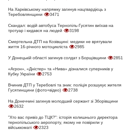
На Харківському напрямку загинув нацгвардієць з
Теребовлянщини
3471
Скандал: водій автобуса Тернопіль-Гусятин виїхав на
тротуар і кидався на людей
3198
Смертельна ДТП на Козівщині: медики не врятували
життя 16-річного мотоцикліста
2985
У Донецькій області загинув солдат з Борщівщини
2851
«Агрон», «Дністер» та «Нива» дізналися суперників у
Кубку України
2753
Вчинив ДТП у Теребовлі та зник: поліція розшукує жителя
Гусятинщини (фото+відео)
2738
На Донеччині загинув молодший сержант зі Зборівщини
2632
"Хто вас привіз до ТЦК?": історія колишнього директора
тернопільського аеропорту, якому не повірили у
військкоматі
2323