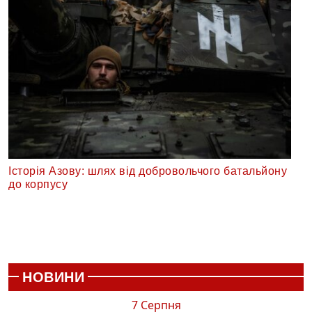
Історія Азову: шлях від добровольчого батальйону
до корпусу
НОВИНИ
7 Серпня