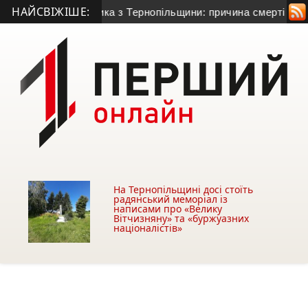
НАЙСВІЖІШЕ:
го гранатометника з Тернопільщини: причина смерті – гостра
На Тернопільщині досі стоїть
радянський меморіал із
написами про «Велику
Вітчизняну» та «буржуазних
націоналістів»