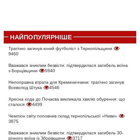
НАЙПОПУЛЯРНІШЕ
Трагічно загинув юний футболіст з Тернопільщини
9460
Вважався зниклим безвісти: підтвердилася загибель воїна
з Борщівщини
5940
Непоправна втрата для Кременеччини: трагічно загинув
Всеволод Штука
4546
Хресна хода до Почаєва викликала хвилю обурення: що
сталося
4499
Чемпіон світу поповнив склад тернопільської «Ниви»
3875
Вважався зниклим безвісти: підтвердилася загибель 30-
річного воїна із Зборівщини
3717