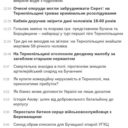
викрили водія з підробкою
Очисні споруди могли забруднювати Серет: на
12:54
Тернопільщині триває кримінальне розслідування
Кабмін доручив звірити дані чоловіків 18-60 років
12:39
Гольова заміна та яскрава гра: представники Бучача та
12:23
Борщівщини – найкращі у турі першої ліги Тернопільщини
Три дні не виходив на зв’язок: на Тернопільщині знайшли
11:04
мертвим 58-річного чоловіка
На Тернопільщині оголосили дводенну жалобу за
10:48
загиблим старшим сержантом
Смертельна знахідка в полі: піротехніки знищили
9:47
артилерійський снаряд на Бучаччині
Як купити комерційну нерухомість в Тернополі, яка
9:28
приноситиме прибуток?
Як бізнес може допомогти Україні не лише донатом
9:22
Історія Азову: шлях від добровольчого батальйону до
9:15
корпусу
Перестало битися серце військовослужбовця з
8:30
Бережанщини
Синод обрав єпископа для Бучацької єпархії УГКЦ
8:00