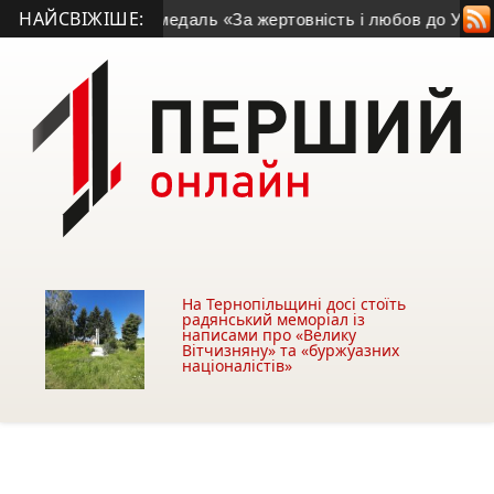
НАЙСВІЖІШЕ:
иків отримав медаль «За жертовність і любов до України»
• П
На Тернопільщині досі стоїть
радянський меморіал із
написами про «Велику
Вітчизняну» та «буржуазних
націоналістів»