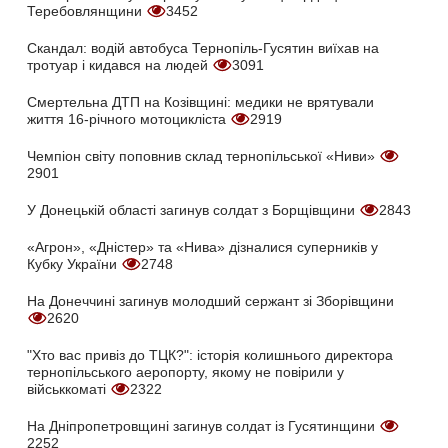
Теребовлянщини
3452
Скандал: водій автобуса Тернопіль-Гусятин виїхав на
тротуар і кидався на людей
3091
Смертельна ДТП на Козівщині: медики не врятували
життя 16-річного мотоцикліста
2919
Чемпіон світу поповнив склад тернопільської «Ниви»
2901
У Донецькій області загинув солдат з Борщівщини
2843
«Агрон», «Дністер» та «Нива» дізналися суперників у
Кубку України
2748
На Донеччині загинув молодший сержант зі Зборівщини
2620
"Хто вас привіз до ТЦК?": історія колишнього директора
тернопільського аеропорту, якому не повірили у
військкоматі
2322
На Дніпропетровщині загинув солдат із Гусятинщини
2252