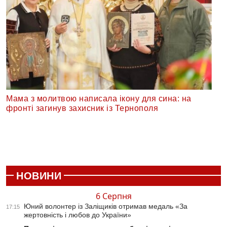
Мама з молитвою написала ікону для сина: на
фронті загинув захисник із Тернополя
НОВИНИ
6 Серпня
Юний волонтер із Заліщиків отримав медаль «За
17:15
жертовність і любов до України»