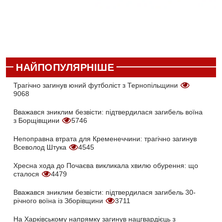
НАЙПОПУЛЯРНІШЕ
Трагічно загинув юний футболіст з Тернопільщини
9068
Вважався зниклим безвісти: підтвердилася загибель воїна
з Борщівщини
5746
Непоправна втрата для Кременеччини: трагічно загинув
Всеволод Штука
4545
Хресна хода до Почаєва викликала хвилю обурення: що
сталося
4479
Вважався зниклим безвісти: підтвердилася загибель 30-
річного воїна із Зборівщини
3711
На Харківському напрямку загинув нацгвардієць з