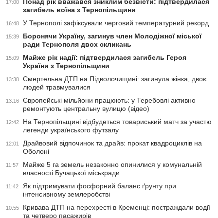
Понад рік вважався зниклим безвісти: підтвердилася
17:00
загибель воїна з Тернопільщини
У Тернополі зафіксували черговий температурний рекорд
16:48
Боронячи Україну, загинув член Молодіжної міської
15:39
ради Тернополя двох скликань
Майже рік надії: підтвердилася загибель Героя
15:09
України з Тернопільщини
Смертельна ДТП на Підволочищині: загинула жінка, двоє
13:38
людей травмувалися
Європейські мільйони працюють: у Теребовлі активно
13:16
ремонтують центральну вулицю (відео)
На Тернопільщині відбудеться товариський матч за участю
12:42
легенди українського футзалу
Драйвовий відпочинок та драйв: прокат квадроциклів на
12:01
Оболоні
Майже 5 га земель незаконно опинилися у комунальній
11:57
власності Бучацької міськради
Як підтримувати фосфорний баланс ґрунту при
11:42
інтенсивному землеробстві
Кривава ДТП на перехресті в Кременці: постраждали водії
10:55
та четверо пасажирів