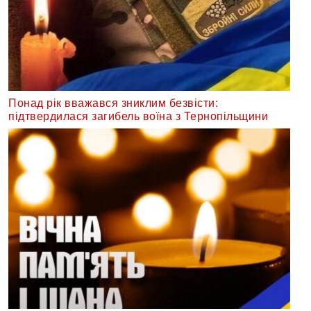
Понад рік вважався зниклим безвісти:
підтвердилася загибель воїна з Тернопільщини