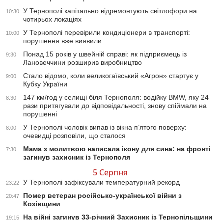
У Тернополі капітально відремонтують світлофори на
10:30
чотирьох локаціях
У Тернополі перевірили кондиціонери в транспорті:
10:00
порушення вже виявили
Понад 15 років у швейній справі: як підприємець із
9:30
Лановеччини розширив виробництво
Стало відомо, коли великогаївський «Агрон» стартує у
9:00
Кубку України
147 км/год у селищі біля Тернополя: водійку BMW, яку 24
8:30
рази притягували до відповідальності, знову спіймали на
порушенні
У Тернополі чоловік випав із вікна п’ятого поверху:
8:00
очевидці розповіли, що сталося
Мама з молитвою написала ікону для сина: на фронті
7:30
загинув захисник із Тернополя
5 Серпня
У Тернополі зафіксували температурний рекорд
23:22
Помер ветеран російсько-української війни з
20:47
Козівщини
На війні загинув 33-річний Захисник із Тернопільщини
19:15