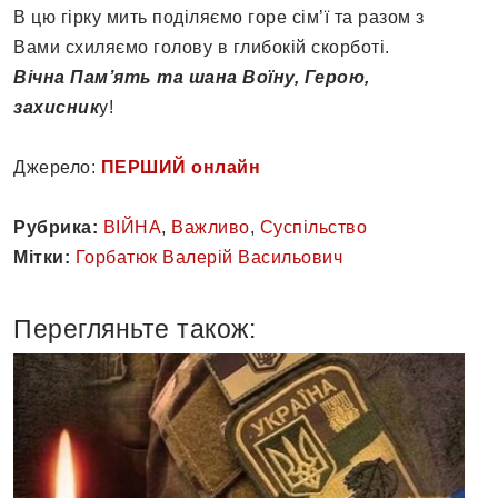
В цю гірку мить поділяємо горе сім’ї та разом з
Вами схиляємо голову в глибокій скорботі.
Вічна Пам’ять та шана Воїну, Герою,
захисник
у!
Джерело:
ПЕРШИЙ онлайн
Рубрика:
ВІЙНА
,
Важливо
,
Суспільство
Мітки:
Горбатюк Валерій Васильович
Перегляньте також: