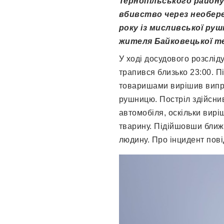
Тернопільського району.
вбивство через необереж
року із мисливської руш
жителя Байковецької т
У ході досудового розслід
трапився близько 23:00. П
товаришами вирішив випр
рушницю. Постріл здійснив
автомобіля, оскільки вирі
тварину. Підійшовши ближ
людину. Про інцидент пові