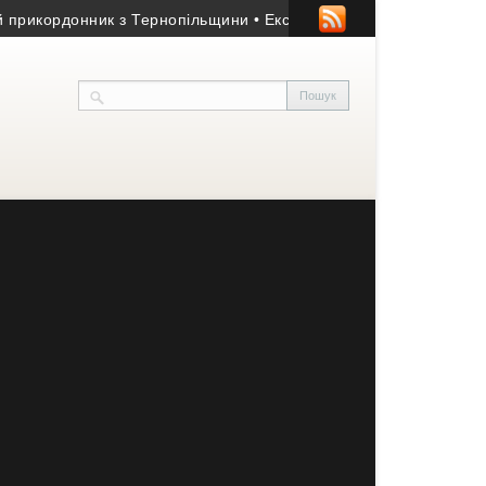
ордонник з Тернопільщини
• Ексголкіпер тернопільської «Ниви»