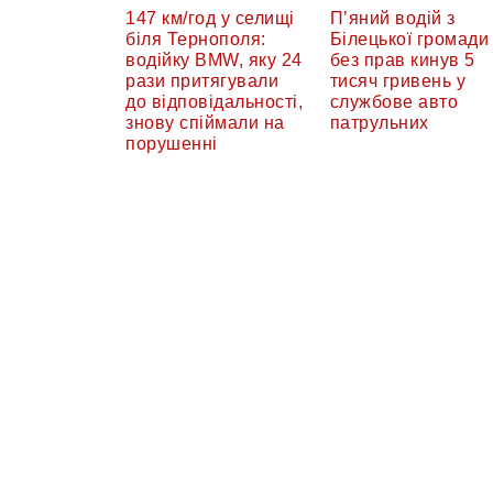
147 км/год у селищі
П’яний водій з
біля Тернополя:
Білецької громади
водійку BMW, яку 24
без прав кинув 5
рази притягували
тисяч гривень у
до відповідальності,
службове авто
знову спіймали на
патрульних
порушенні