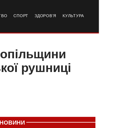
ТВО
СПОРТ
ЗДОРОВ’Я
КУЛЬТУРА
нопільщини
кої рушниці
НОВИНИ