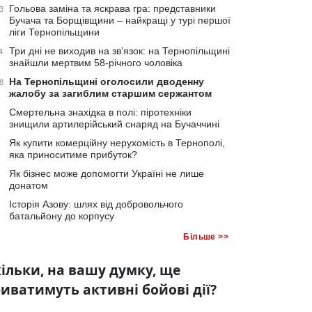
Гольова заміна та яскрава гра: представники
3
Бучача та Борщівщини – найкращі у турі першої
ліги Тернопільщини
Три дні не виходив на зв’язок: на Тернопільщині
4
знайшли мертвим 58-річного чоловіка
На Тернопільщині оголосили дводенну
8
жалобу за загиблим старшим сержантом
Смертельна знахідка в полі: піротехніки
знищили артилерійський снаряд на Бучаччині
Як купити комерційну нерухомість в Тернополі,
яка приноситиме прибуток?
Як бізнес може допомогти Україні не лише
донатом
Історія Азову: шлях від добровольчого
батальйону до корпусу
Більше >>
ільки, на вашу думку, ще
иватимуть активні бойові дії?