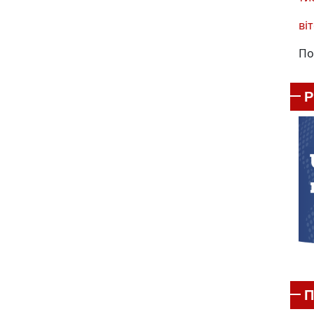
віт
По
П