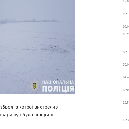
17:0
16:1
16:0
15:2
15:1
15:0
14:4
13:0
12:5
зброя, з котрої вистрелив
оваришу і була офіційно
12:3