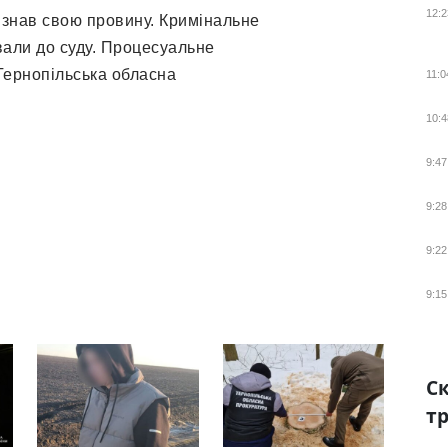
12:2
знав свою провину. Кримінальне
вали до суду. Процесуальне
Тернопільська обласна
11:0
10:4
9:47
9:28
9:22
9:15
Ск
тр