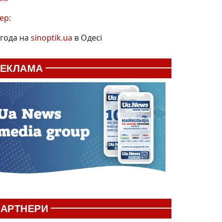
ер:
года на
sinoptik.ua
в Одесі
РЕКЛАМА
АРТНЕРИ