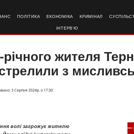
НАНС
ПОЛІТИКА
ЕКОНОМІКА
КРИМІНАЛ
СУСПІЛЬС
ІНТЕРВ’Ю
-річного жителя Тер
стрелили з мисливсь
вано: 3 Серпня 2024р. о 17:30
ення волі загрожує жителю