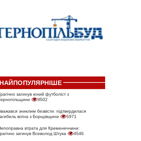
НАЙПОПУЛЯРНІШЕ
рагічно загинув юний футболіст з
Тернопільщини
9502
Вважався зниклим безвісти: підтвердилася
загибель воїна з Борщівщини
5971
Непоправна втрата для Кременеччини:
трагічно загинув Всеволод Штука
4546