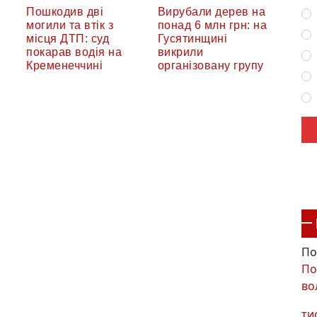
Пошкодив дві
Вирубали дерев на
могили та втік з
понад 6 млн грн: на
місця ДТП: суд
Гусятинщині
покарав водія на
викрили
Кременеччині
організовану групу
По
По
во
ти