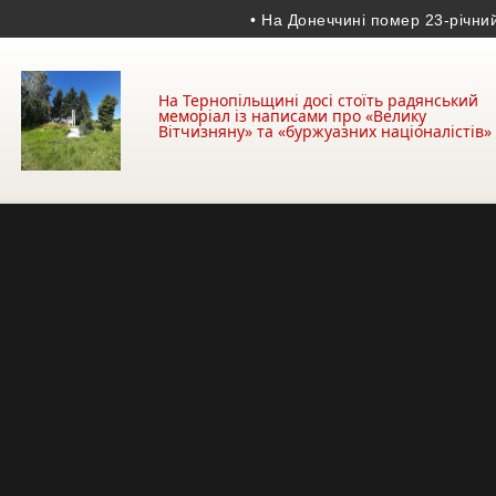
• На Донеччині помер 23-річний прик
На Тернопільщині досі стоїть радянський
меморіал із написами про «Велику
Вітчизняну» та «буржуазних націоналістів»