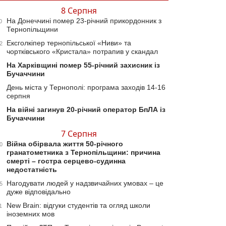
8 Серпня
На Донеччині помер 23-річний прикордонник з
0
Тернопільщини
Ексголкіпер тернопільської «Ниви» та
2
чортківського «Кристала» потрапив у скандал
На Харківщині помер 55-річний захисник із
Бучаччини
День міста у Тернополі: програма заходів 14-16
серпня
На війні загинув 20-річний оператор БпЛА із
Бучаччини
7 Серпня
Війна обірвала життя 50-річного
0
гранатометника з Тернопільщини: причина
смерті – гостра серцево-судинна
недостатність
Нагодувати людей у надзвичайних умовах – це
5
дуже відповідально
New Brain: відгуки студентів та огляд школи
1
іноземних мов