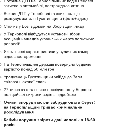
Потрійна ДТП на Тернопільщині: водія Peugeot
7
затисло в автомобілі, постраждала дитина
Вчинив ДТП у Теребовлі та зник: поліція
2
розшукує жителя Гусятинщини (фото+відео)
Спочив у Бозі відомий на Зборівщині лікар
0
У Тернополі відбудуться установчі збори
7
асоціації нащадків українських жертв польських
репресій
Які ключові характеристики у вуличних камер
3
відеоспостереження
На Тернопільщині державі повернули будівлю
0
вартістю понад 50 млн грн
Уродженець Гусятинщини увійде до Зали
4
світової шахової слави
27 тисяч за фальшиве посвідчення: у Борщеві
4
поліцейські викрили водія з підробкою
Очисні споруди могли забруднювати Серет:
4
на Тернопільщині триває кримінальне
розслідування
Кабмін доручив звірити дані чоловіків 18-60
9
років