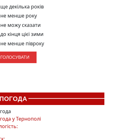
ще декілька років
не менше року
не можу сказати
до кінця цієї зими
не менше півроку
ПОГОДА
года
года у
Тернополі
логість:
ск: