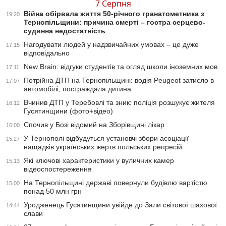
7 Серпня
Війна обірвала життя 50-річного гранатометника з
19:20
Тернопільщини: причина смерті – гостра серцево-
судинна недостатність
Нагодувати людей у надзвичайних умовах – це дуже
17:15
відповідально
New Brain: відгуки студентів та огляд школи іноземних мов
17:11
Потрійна ДТП на Тернопільщині: водія Peugeot затисло в
17:07
автомобілі, постраждала дитина
Вчинив ДТП у Теребовлі та зник: поліція розшукує жителя
16:12
Гусятинщини (фото+відео)
Спочив у Бозі відомий на Зборівщині лікар
16:00
У Тернополі відбудуться установчі збори асоціації
15:27
нащадків українських жертв польських репресій
Які ключові характеристики у вуличних камер
15:13
відеоспостереження
На Тернопільщині державі повернули будівлю вартістю
15:00
понад 50 млн грн
Уродженець Гусятинщини увійде до Зали світової шахової
14:44
слави