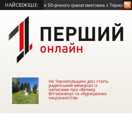
НАЙСВІЖІШЕ:
 обірвала життя 50-річного гранатометника з Тернопільщини: 
На Тернопільщині досі стоїть
радянський меморіал із
написами про «Велику
Вітчизняну» та «буржуазних
націоналістів»