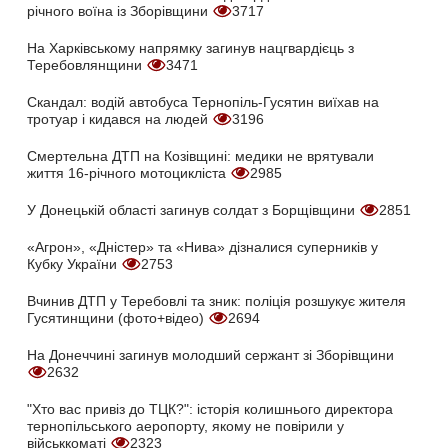
річного воїна із Зборівщини
3717
На Харківському напрямку загинув нацгвардієць з
Теребовлянщини
3471
Скандал: водій автобуса Тернопіль-Гусятин виїхав на
тротуар і кидався на людей
3196
Смертельна ДТП на Козівщині: медики не врятували
життя 16-річного мотоцикліста
2985
У Донецькій області загинув солдат з Борщівщини
2851
«Агрон», «Дністер» та «Нива» дізналися суперників у
Кубку України
2753
Вчинив ДТП у Теребовлі та зник: поліція розшукує жителя
Гусятинщини (фото+відео)
2694
На Донеччині загинув молодший сержант зі Зборівщини
2632
"Хто вас привіз до ТЦК?": історія колишнього директора
тернопільського аеропорту, якому не повірили у
військкоматі
2323