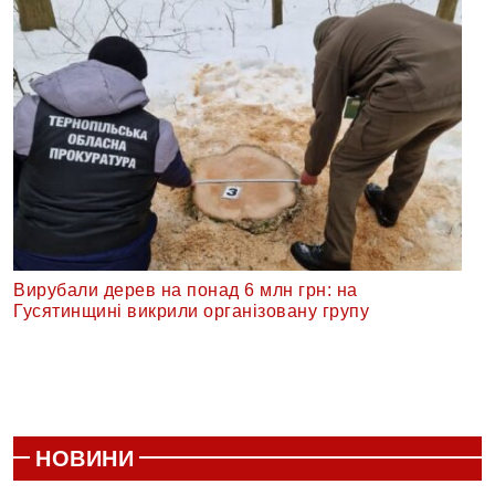
Вирубали дерев на понад 6 млн грн: на
Гусятинщині викрили організовану групу
НОВИНИ