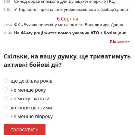
Синод обрав єпископа для Бучацької єпархії УГКЦ
8:00
У Тернополі призначили уповноваженого з безбар’єрності
7:30
6 Серпня
ФК «Бучач» переміг у матчі пам’яті Володимира Дроня
21:54
На 44-му році життя помер учасник АТО з Козівщини
18:46
Більше >>
Скільки, на вашу думку, ще триватимуть
активні бойові дії?
ще декілька років
не менше року
не можу сказати
до кінця цієї зими
не менше півроку