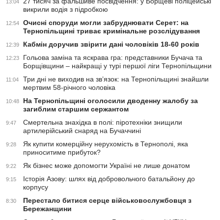
27 тисяч за фальшиве посвідчення: у Борщеві поліцейські
13:04
викрили водія з підробкою
Очисні споруди могли забруднювати Серет: на
12:54
Тернопільщині триває кримінальне розслідування
Кабмін доручив звірити дані чоловіків 18-60 років
12:39
Гольова заміна та яскрава гра: представники Бучача та
12:23
Борщівщини – найкращі у турі першої ліги Тернопільщини
Три дні не виходив на зв’язок: на Тернопільщині знайшли
11:04
мертвим 58-річного чоловіка
На Тернопільщині оголосили дводенну жалобу за
10:48
загиблим старшим сержантом
Смертельна знахідка в полі: піротехніки знищили
9:47
артилерійський снаряд на Бучаччині
Як купити комерційну нерухомість в Тернополі, яка
9:28
приноситиме прибуток?
Як бізнес може допомогти Україні не лише донатом
9:22
Історія Азову: шлях від добровольчого батальйону до
9:15
корпусу
Перестало битися серце військовослужбовця з
8:30
Бережанщини