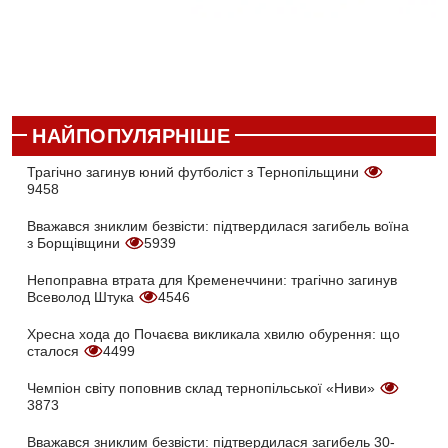
НАЙПОПУЛЯРНІШЕ
Трагічно загинув юний футболіст з Тернопільщини
9458
Вважався зниклим безвісти: підтвердилася загибель воїна
з Борщівщини
5939
Непоправна втрата для Кременеччини: трагічно загинув
Всеволод Штука
4546
Хресна хода до Почаєва викликала хвилю обурення: що
сталося
4499
Чемпіон світу поповнив склад тернопільської «Ниви»
3873
Вважався зниклим безвісти: підтвердилася загибель 30-