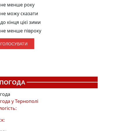
не менше року
не можу сказати
до кінця цієї зими
не менше півроку
ПОГОДА
года
года у
Тернополі
логість:
ск: