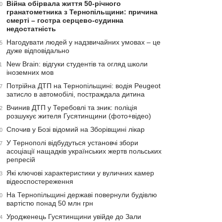
Війна обірвала життя 50-річного
0
гранатометника з Тернопільщини: причина
смерті – гостра серцево-судинна
недостатність
Нагодувати людей у надзвичайних умовах – це
5
дуже відповідально
New Brain: відгуки студентів та огляд школи
1
іноземних мов
Потрійна ДТП на Тернопільщині: водія Peugeot
7
затисло в автомобілі, постраждала дитина
Вчинив ДТП у Теребовлі та зник: поліція
2
розшукує жителя Гусятинщини (фото+відео)
Спочив у Бозі відомий на Зборівщині лікар
0
У Тернополі відбудуться установчі збори
7
асоціації нащадків українських жертв польських
репресій
Які ключові характеристики у вуличних камер
3
відеоспостереження
На Тернопільщині державі повернули будівлю
0
вартістю понад 50 млн грн
Уродженець Гусятинщини увійде до Зали
4