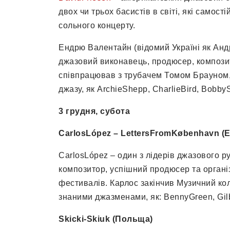
двох чи трьох басистів в світі, які самос
сольного концерту.
Ендрю Валентайн (відомий Україні як Анд
джазовий виконавець, продюсер, композит
співпрацював з трубачем Томом Брауном,
джазу, як ArchieShepp, CharlieBird, Bobby
3 грудня, субота
CarlosLópez – LettersFromKøbenhavn (Е
CarlosLópez – один з лідерів джазового р
композитор, успішний продюсер та органі
фестивалів. Карлос закінчив Музичний ко
знаними джазменами, як: BennyGreen, Gilb
Skicki-Skiuk (Польща)