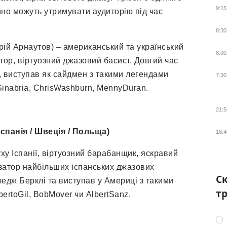
9:15
тійно можуть утримувати аудиторію під час
8:30
рій Арнаутов) – американський та український
8:00
ор, віртуозний джазовий басист. Довгий час
 виступав як сайдмен з такими легендами
7:30
Sinabria, ChrisWashburn, MennyDuran.
21:5
спанія / Швеція / Польща)
18:4
уху Іспанії, віртуозний барабанщик, яскравий
затор найбільших іспанських джазових
Ск
ледж Берклі та виступав у Америці з такими
тр
ertoGil, BobMover чи AlbertSanz.