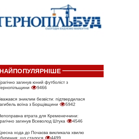
НАЙПОПУЛЯРНІШЕ
рагічно загинув юний футболіст з
Тернопільщини
9466
Вважався зниклим безвісти: підтвердилася
загибель воїна з Борщівщини
5942
Непоправна втрата для Кременеччини:
трагічно загинув Всеволод Штука
4546
Хресна хода до Почаєва викликала хвилю
обурення: що сталося
4499