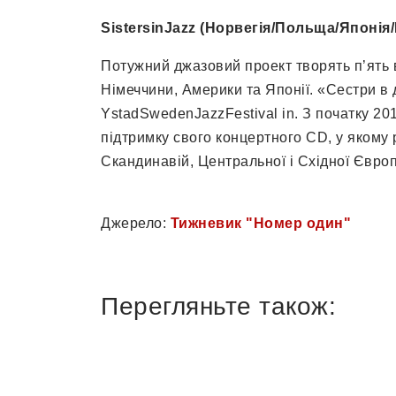
SistersinJazz (Норвегія/Польща/Японія
Потужний джазовий проект творять п’ять в
Німеччини, Америки та Японії. «Сестри в
YstadSwedenJazzFestival in. З початку 20
підтримку свого концертного CD, у якому
Скандинавій, Центральної і Східної Європи
Джерело:
Тижневик "Номер один"
Перегляньте також: