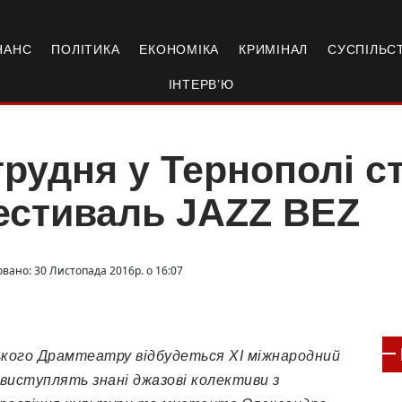
НАНС
ПОЛІТИКА
ЕКОНОМІКА
КРИМІНАЛ
СУСПІЛЬС
ІНТЕРВ’Ю
грудня у Тернополі с
естиваль JAZZ BEZ
овано: 30 Листопада 2016р. о 16:07
ського Драмтеатру відбудеться XI міжнародний
виступлять знані джазові колективи з