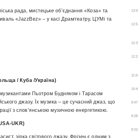
іська рада, мистецьке об’єднання «Коза» та
13:0
иваль «JazzBez» – у касі Драмтеатру, ЦУМі та
12:5
12:3
12:2
11:0
льща / Куба /Україна)
10:4
 музикантами Пьотром Будняком і Тарасом
ського джазу. Їх музика – це сучасний джаз, що
9:47
пірації з слов’янською музичною енергетикою.
9:28
(USA-UKR)
9:22
ист, зірка світового джазу. Фрізен є одним з