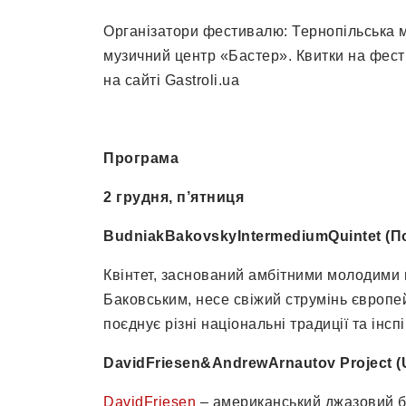
Організатори фестивалю: Тернопільська м
музичний центр «Бастер». Квитки на фест
на сайті Gastroli.ua
Програма
2 грудня, п’ятниця
BudniakBakovskyIntermediumQuintet (По
Квінтет, заснований амбітними молодими
Баковським, несе свіжий струмінь європей
поєднує різні національні традиції та інс
DavidFriesen&
AndrewArnautov Project 
DavidFriesen
– американський джазовий бас