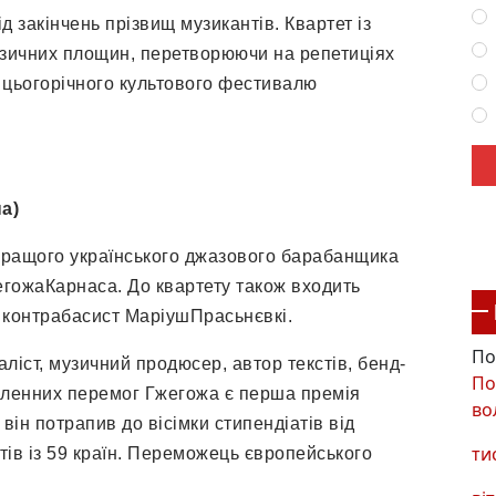
д закінчень прізвищ музикантів. Квартет із
узичних площин, перетворюючи на репетиціях
і цьогорічного культового фестивалю
а)
 кращого українського джазового барабанщика
егожаКарнаса. До квартету також входить
і контрабасист МаріушПрасьнєвкі.
По
іст, музичний продюсер, автор текстів, бенд-
По
исленних перемог Гжегожа є перша премія
во
він потрапив до вісімки стипендіатів від
ти
тів із 59 країн. Переможець європейського