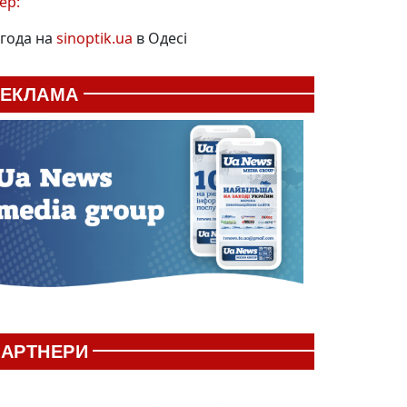
ер:
года на
sinoptik.ua
в Одесі
РЕКЛАМА
АРТНЕРИ