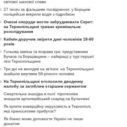
світової шахової слави
27 тисяч за фальшиве посвідчення: у Борщеві
4
поліцейські викрили водія з підробкою
Очисні споруди могли забруднювати Серет:
4
на Тернопільщині триває кримінальне
розслідування
Кабмін доручив звірити дані чоловіків 18-60
9
років
Гольова заміна та яскрава гра: представники
3
Бучача та Борщівщини – найкращі у турі першої
ліги Тернопільщини
Три дні не виходив на зв’язок: на Тернопільщині
4
знайшли мертвим 58-річного чоловіка
На Тернопільщині оголосили дводенну
8
жалобу за загиблим старшим сержантом
Смертельна знахідка в полі: піротехніки
знищили артилерійський снаряд на Бучаччині
Як купити комерційну нерухомість в Тернополі,
яка приноситиме прибуток?
Як бізнес може допомогти Україні не лише
донатом