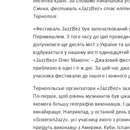
десятка країн. За словами начальника 
Смика, фестиваль «JazzBez» стає елітно
Тернополі.
«Фестиваль JazzBez був започаткований у
Перимешлем. З того часу до ідеї провед
долучилися ще десять міст з України та ші
відбувається у нашому місті одинадцятий
«JazzBez» Олег Макогін. – Джазовий фест
приблизно в одні і ті ж дні. За цей час д
учасника фестивалю до іншого і кожного 
Тернопільські організатори «JazzBez» за
По-перше, щоб рівень музикантів був ціка
якомога більшу географію виконавців. І ц
якнайкраще. Наприклад, у останній день
«SistersinJazz», усі учасниці якого з різ
приїдуть виконавці з Америки, Куби, Іспані