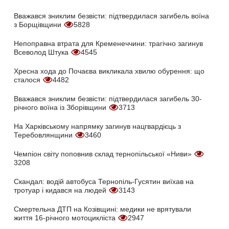
Вважався зниклим безвісти: підтвердилася загибель воїна
з Борщівщини
5828
Непоправна втрата для Кременеччини: трагічно загинув
Всеволод Штука
4545
Хресна хода до Почаєва викликала хвилю обурення: що
сталося
4482
Вважався зниклим безвісти: підтвердилася загибель 30-
річного воїна із Зборівщини
3713
На Харківському напрямку загинув нацгвардієць з
Теребовлянщини
3460
Чемпіон світу поповнив склад тернопільської «Ниви»
3208
Скандал: водій автобуса Тернопіль-Гусятин виїхав на
тротуар і кидався на людей
3143
Смертельна ДТП на Козівщині: медики не врятували
життя 16-річного мотоцикліста
2947