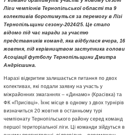
7 команд братимуть участь у новому сезоні
Ліги чемпіонів Тернопільської області та 9
колективів боротимуться за перемогу в Лізі
Тернопільщини сезону-2024
/
25. Це стало
відомо під час наради за участю
представників команд, яка відбулася вчора, 16
жовтня, під керівництвом заступника голови
Асоціації футболу Тернопільщини Дмитра
Андрієшина.
Наразі відкритим залишається питання по двох
колективах, які подали заявку на участь у
міжрайонних змаганнях – «Динамо» (Красівка) та
ФК «Присівці». Їхнє місце в одному з двох турнірів
визначиться 20 жовтня в останньому турі
чемпіонату Тернопільського району серед команд
першої територіальної ліги. Ці команди зійдуться в