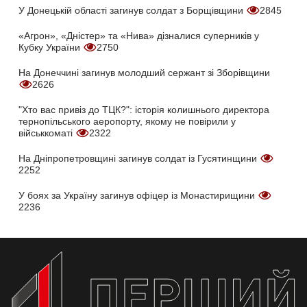
У Донецькій області загинув солдат з Борщівщини
2845
«Агрон», «Дністер» та «Нива» дізналися суперників у
Кубку України
2750
На Донеччині загинув молодший сержант зі Зборівщини
2626
"Хто вас привіз до ТЦК?": історія колишнього директора
тернопільського аеропорту, якому не повірили у
військкоматі
2322
На Дніпропетровщині загинув солдат із Гусятинщини
2252
У боях за Україну загинув офіцер із Монастирищини
2236