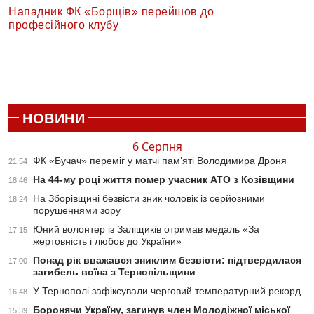
Нападник ФК «Борщів» перейшов до
професійного клубу
НОВИНИ
6 Серпня
ФК «Бучач» переміг у матчі пам’яті Володимира Дроня
21:54
На 44-му році життя помер учасник АТО з Козівщини
18:46
На Зборівщині безвісти зник чоловік із серйозними
18:24
порушеннями зору
Юний волонтер із Заліщиків отримав медаль «За
17:15
жертовність і любов до України»
Понад рік вважався зниклим безвісти: підтвердилася
17:00
загибель воїна з Тернопільщини
У Тернополі зафіксували черговий температурний рекорд
16:48
Боронячи Україну, загинув член Молодіжної міської
15:39