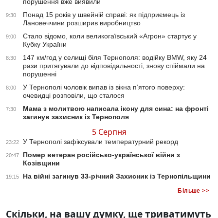
порушення вже виявили
Понад 15 років у швейній справі: як підприємець із
9:30
Лановеччини розширив виробництво
Стало відомо, коли великогаївський «Агрон» стартує у
9:00
Кубку України
147 км/год у селищі біля Тернополя: водійку BMW, яку 24
8:30
рази притягували до відповідальності, знову спіймали на
порушенні
У Тернополі чоловік випав із вікна п’ятого поверху:
8:00
очевидці розповіли, що сталося
Мама з молитвою написала ікону для сина: на фронті
7:30
загинув захисник із Тернополя
5 Серпня
У Тернополі зафіксували температурний рекорд
23:22
Помер ветеран російсько-української війни з
20:47
Козівщини
На війні загинув 33-річний Захисник із Тернопільщини
19:15
Більше >>
Скільки, на вашу думку, ще триватимуть