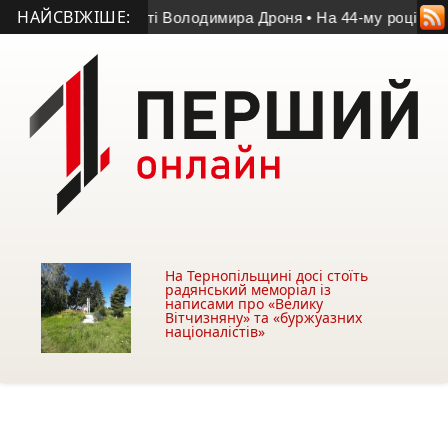
НАЙСВІЖІШЕ:
г у матчі пам’яті Володимира Дроня
• На 44-му році життя п
На Тернопільщині досі стоїть
радянський меморіал із
написами про «Велику
Вітчизняну» та «буржуазних
націоналістів»