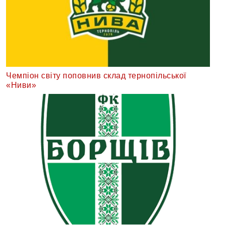
Чемпіон світу поповнив склад тернопільської
«Ниви»