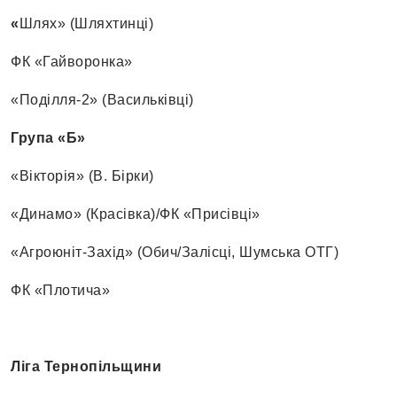
«
Шлях» (Шляхтинці)
ФК «Гайворонка»
«Поділля-2» (Васильківці)
Група «Б»
«Вікторія» (В. Бірки)
«Динамо» (Красівка)/ФК «Присівці»
«Агроюніт-Захід» (Обич/Залісці, Шумська ОТГ)
ФК «Плотича»
Ліга Тернопільщини