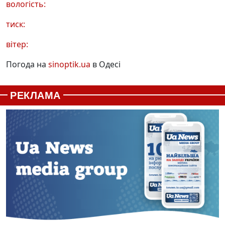
вологість:
тиск:
вітер:
Погода на
sinoptik.ua
в Одесі
РЕКЛАМА