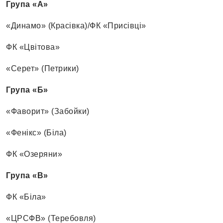
Група «А»
«Динамо» (Красівка)/ФК «Присівці»
ФК «Цвітова»
«Серет» (Петрики)
Група «Б»
«Фаворит» (Забойки)
«Фенікс» (Біла)
ФК «Озеряни»
Група «В»
ФК «Біла»
«ЦРСФВ» (Теребовля)