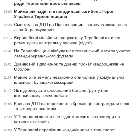
ради Тернополя двох скликань
Майже рік надії: підтвердилася загибель Героя
15:09
України з Тернопільщини
Смертельна ДТП на Підволочищині: загинула жінка, двоє
13:38
людей травмувалися
Європейські мільйони працюють: у Теребовлі активно
13:16
ремонтують центральну вулицю (відео)
На Тернопільщині відбудеться товариський матч за участю
12:42
легенди українського футзалу
Драйвовий відпочинок та драйв: прокат квадроциклів на
12:01
Оболоні
Майже 5 га земель незаконно опинилися у комунальній
11:57
власності Бучацької міськради
Як підтримувати фосфорний баланс ґрунту при
11:42
інтенсивному землеробстві
Кривава ДТП на перехресті в Кременці: постраждали водії
10:55
та четверо пасажирів
У Тернополі капітально відремонтують світлофори на
10:30
чотирьох локаціях
У Тернополі перевірили кондиціонери в транспорті:
10:00