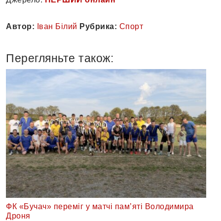
Автор:
Іван Білий
Рубрика:
Спорт
Перегляньте також:
ФК «Бучач» переміг у матчі пам’яті Володимира
Дроня