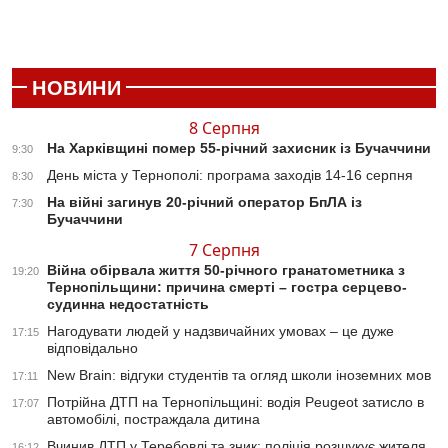
НОВИНИ
8 Серпня
На Харківщині помер 55-річний захисник із Бучаччини
9:30
День міста у Тернополі: програма заходів 14-16 серпня
8:30
На війні загинув 20-річний оператор БпЛА із
7:30
Бучаччини
7 Серпня
Війна обірвала життя 50-річного гранатометника з
19:20
Тернопільщини: причина смерті – гостра серцево-
судинна недостатність
Нагодувати людей у надзвичайних умовах – це дуже
17:15
відповідально
New Brain: відгуки студентів та огляд школи іноземних мов
17:11
Потрійна ДТП на Тернопільщині: водія Peugeot затисло в
17:07
автомобілі, постраждала дитина
Вчинив ДТП у Теребовлі та зник: поліція розшукує жителя
16:12