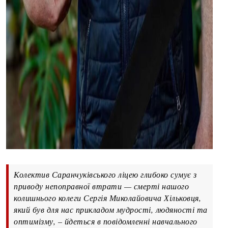
Колектив Саранчуківського ліцею глибоко сумує з
приводу непоправної втрати — смерті нашого
колишнього колеги Сергія Миколайовича Хільковця,
який був для нас прикладом мудрості, людяності та
оптимізму, – йдеться в повідомленні навчального