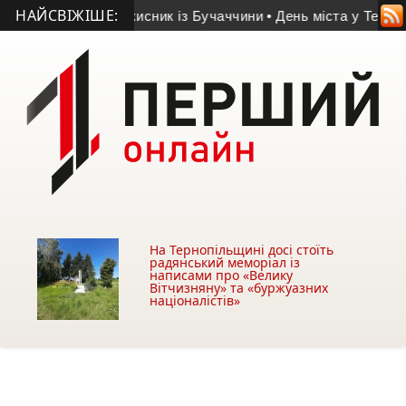
НАЙСВІЖІШЕ:
-річний захисник із Бучаччини
• День міста у Тернополі: про
На Тернопільщині досі стоїть
радянський меморіал із
написами про «Велику
Вітчизняну» та «буржуазних
націоналістів»