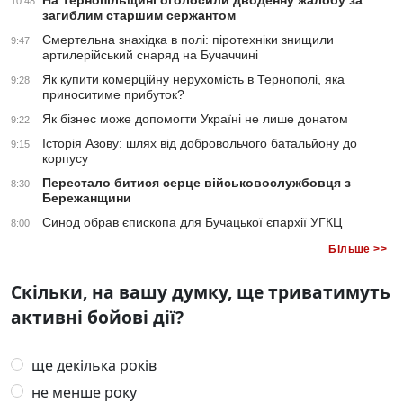
На Тернопільщині оголосили дводенну жалобу за
10:48
загиблим старшим сержантом
Смертельна знахідка в полі: піротехніки знищили
9:47
артилерійський снаряд на Бучаччині
Як купити комерційну нерухомість в Тернополі, яка
9:28
приноситиме прибуток?
Як бізнес може допомогти Україні не лише донатом
9:22
Історія Азову: шлях від добровольчого батальйону до
9:15
корпусу
Перестало битися серце військовослужбовця з
8:30
Бережанщини
Синод обрав єпископа для Бучацької єпархії УГКЦ
8:00
Більше >>
Скільки, на вашу думку, ще триватимуть
активні бойові дії?
ще декілька років
не менше року