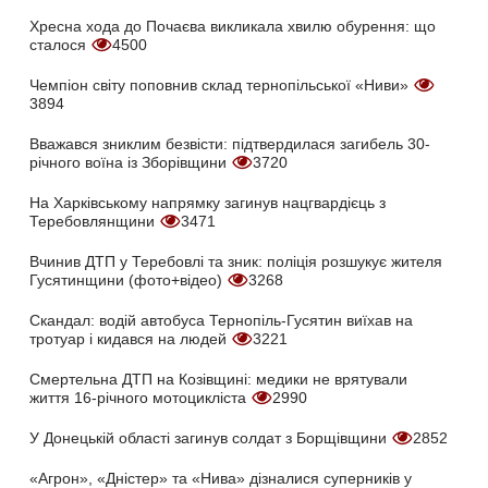
Хресна хода до Почаєва викликала хвилю обурення: що
сталося
4500
Чемпіон світу поповнив склад тернопільської «Ниви»
3894
Вважався зниклим безвісти: підтвердилася загибель 30-
річного воїна із Зборівщини
3720
На Харківському напрямку загинув нацгвардієць з
Теребовлянщини
3471
Вчинив ДТП у Теребовлі та зник: поліція розшукує жителя
Гусятинщини (фото+відео)
3268
Скандал: водій автобуса Тернопіль-Гусятин виїхав на
тротуар і кидався на людей
3221
Смертельна ДТП на Козівщині: медики не врятували
життя 16-річного мотоцикліста
2990
У Донецькій області загинув солдат з Борщівщини
2852
«Агрон», «Дністер» та «Нива» дізналися суперників у