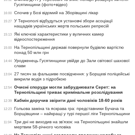
Гусятинщини (фото+відео)
Спочив у Бозі відомий на Зборівщині лікар
16:00
У Тернополі відбудуться установчі збори асоціації
15:27
нащадків українських жертв польських репресій
Які ключові характеристики у вуличних камер
15:13
відеоспостереження
На Тернопільщині державі повернули будівлю вартістю
15:00
понад 50 млн грн
Уродженець Гусятинщини увійде до Зали світової шахової
14:44
слави
27 тисяч за фальшиве посвідчення: у Борщеві поліцейські
13:04
викрили водія з підробкою
Очисні споруди могли забруднювати Серет: на
12:54
Тернопільщині триває кримінальне розслідування
Кабмін доручив звірити дані чоловіків 18-60 років
12:39
Гольова заміна та яскрава гра: представники Бучача та
12:23
Борщівщини – найкращі у турі першої ліги Тернопільщини
Три дні не виходив на зв’язок: на Тернопільщині знайшли
11:04
мертвим 58-річного чоловіка