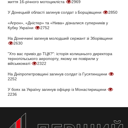
життя 16-річного мотоцикліста
2969
У Донецькій області загинув солдат з Борщівщини
2850
«Агрон», «Дністер» та «Нива» дізналися суперників у
Кубку України
2752
На Донеччині загинув молодший сержант зі Зборівщини
2630
"Хто вас привіз до ТЦК?": історія колишнього директора
тернопільського аеропорту, якому не повірили у
військкоматі
2322
На Дніпропетровщині загинув солдат із Гусятинщини
2252
У боях за Україну загинув офіцер із Монастирищини
2236