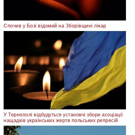
Спочив у Бозі відомий на Зборівщині лікар
У Тернополі відбудуться установчі збори асоціації
нащадків українських жертв польських репресій