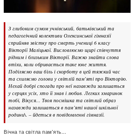
З глибоким сумом учнівський, батьківський та
педагогічний колективи Олексинської гімназії
сприйняв звістку про смерть учениці 6 класу
Вікторії Маліцької. Висловлюємо щирі співчуття
рідним і близьким Вікторії. Важко знайти слова
втіхи, коли обривається таке юне життя.
Поділяємо ваш біль і скорботу в цей тяжкий час
та схиляємо голови у світлій пам’яті про Вікторію.
Нехай добрі спогади про неї назавжди залишаться
у серцях усіх, хто її знав і любив. Легких хмаринок
тобі, Вікуся… Твоя посмішка та світлий образ
назавжди залишаться в пам’яті нашої шкільної
родини\. – йдеться в повідомленні гімназії.
Вічна та світла пам’ять…