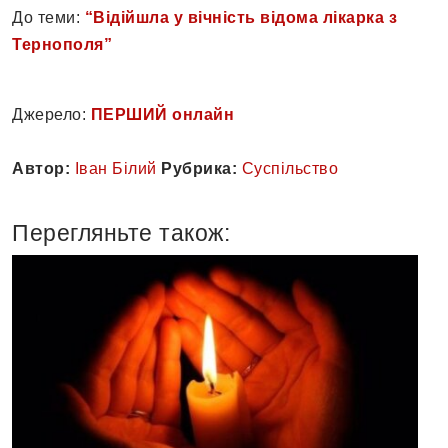
До теми:
“Відійшла у вічність відома лікарка з
Тернополя”
Джерело:
ПЕРШИЙ онлайн
Автор:
Іван Білий
Рубрика:
Суспільство
Перегляньте також: