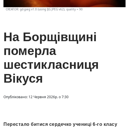
CREATOR: gd-jpeg v1.0 (using IJG JPEG v62), quality = 90
На Борщівщині
померла
шестикласниця
Вікуся
Опубліковано: 12 Червня 2026р. о 7:30
Перестало битися сердечко учениці 6-го класу