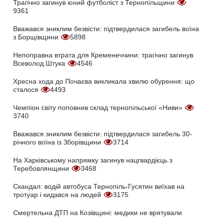
Трагічно загинув юний футболіст з Тернопільщини
9361
Вважався зниклим безвісти: підтвердилася загибель воїна
з Борщівщини
5898
Непоправна втрата для Кременеччини: трагічно загинув
Всеволод Штука
4546
Хресна хода до Почаєва викликала хвилю обурення: що
сталося
4493
Чемпіон світу поповнив склад тернопільської «Ниви»
3740
Вважався зниклим безвісти: підтвердилася загибель 30-
річного воїна із Зборівщини
3714
На Харківському напрямку загинув нацгвардієць з
Теребовлянщини
3468
Скандал: водій автобуса Тернопіль-Гусятин виїхав на
тротуар і кидався на людей
3175
Смертельна ДТП на Козівщині: медики не врятували