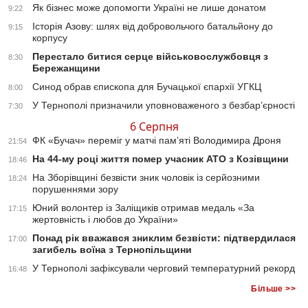
Як бізнес може допомогти Україні не лише донатом
9:22
Історія Азову: шлях від добровольчого батальйону до
9:15
корпусу
Перестало битися серце військовослужбовця з
8:30
Бережанщини
Синод обрав єпископа для Бучацької єпархії УГКЦ
8:00
У Тернополі призначили уповноваженого з безбар’єрності
7:30
6 Серпня
ФК «Бучач» переміг у матчі пам’яті Володимира Дроня
21:54
На 44-му році життя помер учасник АТО з Козівщини
18:46
На Зборівщині безвісти зник чоловік із серйозними
18:24
порушеннями зору
Юний волонтер із Заліщиків отримав медаль «За
17:15
жертовність і любов до України»
Понад рік вважався зниклим безвісти: підтвердилася
17:00
загибель воїна з Тернопільщини
У Тернополі зафіксували черговий температурний рекорд
16:48
Більше >>