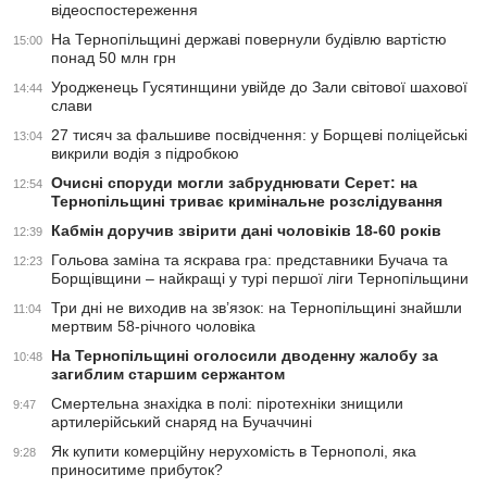
відеоспостереження
На Тернопільщині державі повернули будівлю вартістю
15:00
понад 50 млн грн
Уродженець Гусятинщини увійде до Зали світової шахової
14:44
слави
27 тисяч за фальшиве посвідчення: у Борщеві поліцейські
13:04
викрили водія з підробкою
Очисні споруди могли забруднювати Серет: на
12:54
Тернопільщині триває кримінальне розслідування
Кабмін доручив звірити дані чоловіків 18-60 років
12:39
Гольова заміна та яскрава гра: представники Бучача та
12:23
Борщівщини – найкращі у турі першої ліги Тернопільщини
Три дні не виходив на зв’язок: на Тернопільщині знайшли
11:04
мертвим 58-річного чоловіка
На Тернопільщині оголосили дводенну жалобу за
10:48
загиблим старшим сержантом
Смертельна знахідка в полі: піротехніки знищили
9:47
артилерійський снаряд на Бучаччині
Як купити комерційну нерухомість в Тернополі, яка
9:28
приноситиме прибуток?