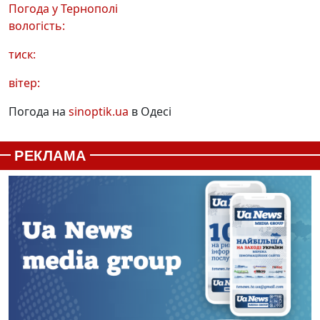
Погода у
Тернополі
вологість:
тиск:
вітер:
Погода на
sinoptik.ua
в Одесі
РЕКЛАМА