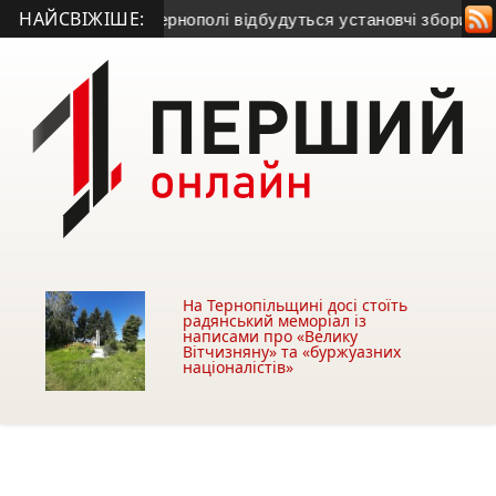
НАЙСВІЖІШЕ:
ні лікар
• У Тернополі відбудуться установчі збори асоціаці
На Тернопільщині досі стоїть
радянський меморіал із
написами про «Велику
Вітчизняну» та «буржуазних
націоналістів»