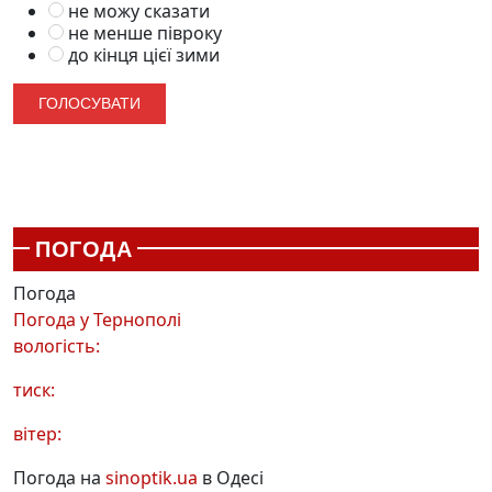
не можу сказати
не менше півроку
до кінця цієї зими
ПОГОДА
Погода
Погода у
Тернополі
вологість:
тиск:
вітер:
Погода на
sinoptik.ua
в Одесі