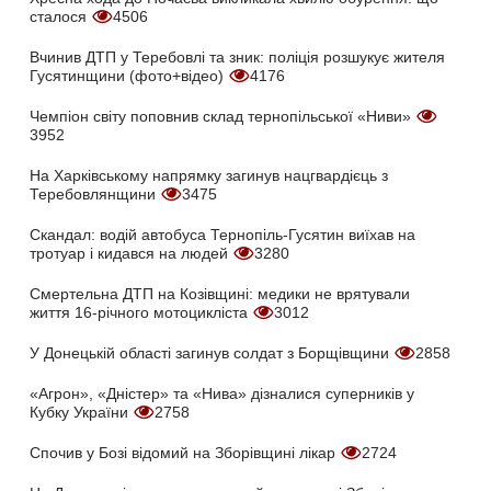
сталося
4506
Вчинив ДТП у Теребовлі та зник: поліція розшукує жителя
Гусятинщини (фото+відео)
4176
Чемпіон світу поповнив склад тернопільської «Ниви»
3952
На Харківському напрямку загинув нацгвардієць з
Теребовлянщини
3475
Скандал: водій автобуса Тернопіль-Гусятин виїхав на
тротуар і кидався на людей
3280
Смертельна ДТП на Козівщині: медики не врятували
життя 16-річного мотоцикліста
3012
У Донецькій області загинув солдат з Борщівщини
2858
«Агрон», «Дністер» та «Нива» дізналися суперників у
Кубку України
2758
Спочив у Бозі відомий на Зборівщині лікар
2724