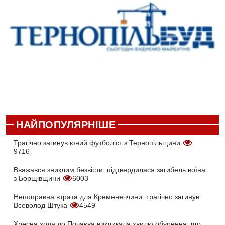
НАЙПОПУЛЯРНІШЕ
Трагічно загинув юний футболіст з Тернопільщини
9716
Вважався зниклим безвісти: підтвердилася загибель воїна
з Борщівщини
6003
Непоправна втрата для Кременеччини: трагічно загинув
Всеволод Штука
4549
Хресна хода до Почаєва викликала хвилю обурення: що