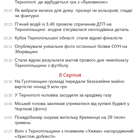
Тернополі: де відбудеться гра з «Буковиною»
Як вибрати келихи для дому: прозорі чи кольорові, гладкі
20:25
чи фактурні
П’яний водій із 3,48 проміле спричинив ДТП на
20:23
Тернопільщині: згодом з’ясувалася несподівана деталь
Кубок Тернопільської області: стали відомі фіналісти
20:20
Опублікували унікальне фото останньої боївки ОУН на
20:13
Зборівщині
Стали відомі результати матчів ігрового дня чемпіонату
20:10
Тернопільщини з футболу
8 Серпня
На Гусятинщині громаді передали безхазяйне майно
16:30
вартістю понад 9 млн грн
У Тернополі чоловіка засудили за крадіжку газу
15:30
Міський голова закликав утриматися від купівлі будівлі у
14:40
Чорткові (фото)
Псевдобанкір ошукав жительку Кременця на 28 тисяч
13:01
гривень
Воїн з Тернопільщини з позивним «Хижак» нагороджений
12:27
«Хрестом доблесті»