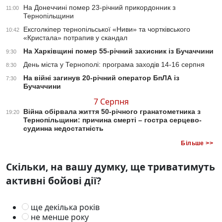
На Донеччині помер 23-річний прикордонник з
11:00
Тернопільщини
Ексголкіпер тернопільської «Ниви» та чортківського
10:42
«Кристала» потрапив у скандал
На Харківщині помер 55-річний захисник із Бучаччини
9:30
День міста у Тернополі: програма заходів 14-16 серпня
8:30
На війні загинув 20-річний оператор БпЛА із
7:30
Бучаччини
7 Серпня
Війна обірвала життя 50-річного гранатометника з
19:20
Тернопільщини: причина смерті – гостра серцево-
судинна недостатність
Більше >>
Скільки, на вашу думку, ще триватимуть
активні бойові дії?
ще декілька років
не менше року