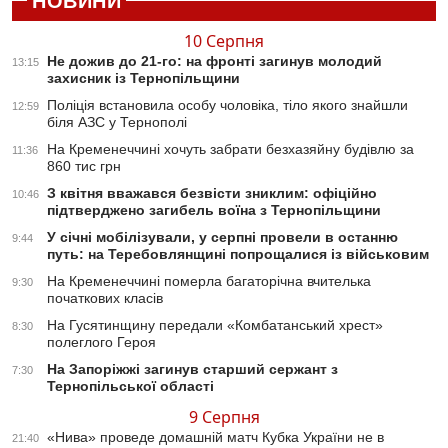
НОВИНИ
10 Серпня
Не дожив до 21-го: на фронті загинув молодий
13:15
захисник із Тернопільщини
Поліція встановила особу чоловіка, тіло якого знайшли
12:59
біля АЗС у Тернополі
На Кременеччині хочуть забрати безхазяйну будівлю за
11:36
860 тис грн
З квітня вважався безвісти зниклим: офіційно
10:46
підтверджено загибель воїна з Тернопільщини
У січні мобілізували, у серпні провели в останню
9:44
путь: на Теребовлянщині попрощалися із військовим
На Кременеччині померла багаторічна вчителька
9:30
початкових класів
На Гусятинщину передали «Комбатанський хрест»
8:30
полеглого Героя
На Запоріжжі загинув старший сержант з
7:30
Тернопільської області
9 Серпня
«Нива» проведе домашній матч Кубка України не в
21:40