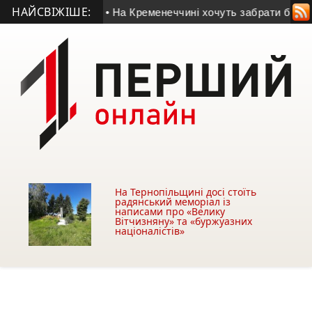
НАЙСВІЖІШЕ:
С у Тернополі
• На Кременеччині хочуть забрати безхазяйну 
На Тернопільщині досі стоїть
радянський меморіал із
написами про «Велику
Вітчизняну» та «буржуазних
націоналістів»