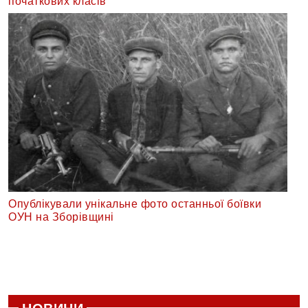
початкових класів
Опублікували унікальне фото останньої боївки
ОУН на Зборівщині