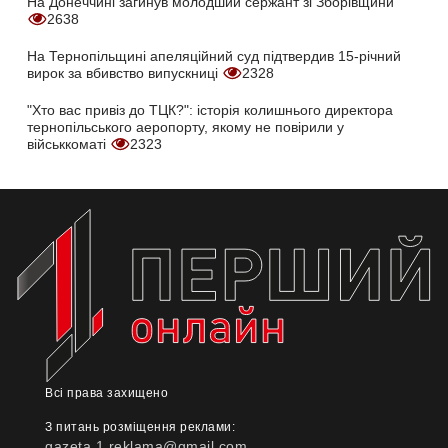
На Донеччині загинув молодший сержант зі Зборівщини
2638
На Тернопільщині апеляційний суд підтвердив 15-річний
вирок за вбивство випускниці
2328
"Хто вас привіз до ТЦК?": історія колишнього директора
тернопільського аеропорту, якому не повірили у
військкоматі
2323
Всі права захищено
З питань розміщення реклами:
gazeta.1.reklama@gmail.com