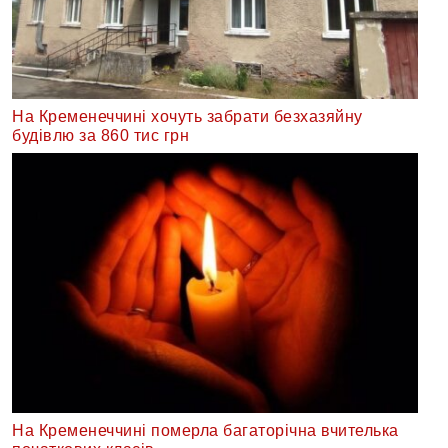
На Кременеччині хочуть забрати безхазяйну
будівлю за 860 тис грн
На Кременеччині померла багаторічна вчителька