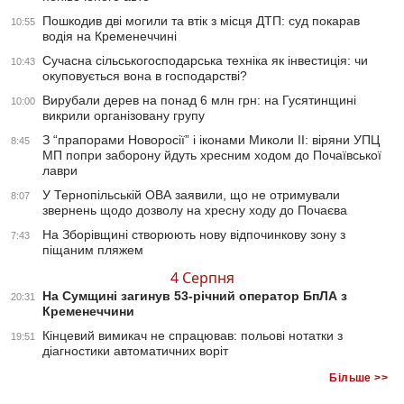
Пошкодив дві могили та втік з місця ДТП: суд покарав
10:55
водія на Кременеччині
Сучасна сільськогосподарська техніка як інвестиція: чи
10:43
окуповується вона в господарстві?
Вирубали дерев на понад 6 млн грн: на Гусятинщині
10:00
викрили організовану групу
З “прапорами Новоросії” і іконами Миколи ІІ: віряни УПЦ
8:45
МП попри заборону йдуть хресним ходом до Почаївської
лаври
У Тернопільській ОВА заявили, що не отримували
8:07
звернень щодо дозволу на хресну ходу до Почаєва
На Зборівщині створюють нову відпочинкову зону з
7:43
піщаним пляжем
4 Серпня
На Сумщині загинув 53-річний оператор БпЛА з
20:31
Кременеччини
Кінцевий вимикач не спрацював: польові нотатки з
19:51
діагностики автоматичних воріт
Більше >>