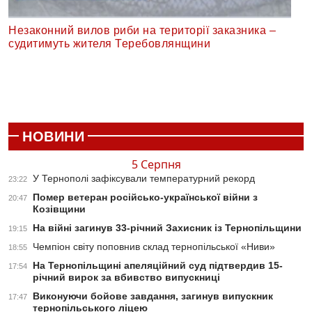
Незаконний вилов риби на території заказника –
судитимуть жителя Теребовлянщини
НОВИНИ
5 Серпня
У Тернополі зафіксували температурний рекорд
23:22
Помер ветеран російсько-української війни з
20:47
Козівщини
На війні загинув 33-річний Захисник із Тернопільщини
19:15
Чемпіон світу поповнив склад тернопільської «Ниви»
18:55
На Тернопільщині апеляційний суд підтвердив 15-
17:54
річний вирок за вбивство випускниці
Виконуючи бойове завдання, загинув випускник
17:47
тернопільського ліцею