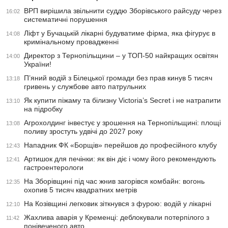
ВРП вирішила звільнити суддю Зборівського райсуду через
16:02
систематичні порушення
Ліфт у Бучацькій лікарні будуватиме фірма, яка фігурує в
14:08
кримінальному провадженні
Директор з Тернопільщини – у ТОП-50 найкращих освітян
14:00
України!
П’яний водій з Білецької громади без прав кинув 5 тисяч
13:18
гривень у службове авто патрульних
Як купити піжаму та білизну Victoria’s Secret і не натрапити
13:10
на підробку
Агрохолдинг інвестує у зрошення на Тернопільщині: площі
13:08
поливу зростуть удвічі до 2027 року
Нападник ФК «Борщів» перейшов до професійного клубу
12:43
Артишок для печінки: як він діє і чому його рекомендують
12:41
гастроентерологи
На Зборівщині під час жнив загорівся комбайн: вогонь
12:35
охопив 5 тисяч квадратних метрів
На Козівщині легковик зіткнувся з фурою: водій у лікарні
12:10
Жахлива аварія у Кременці: деблокували потерпілого з
11:42
понівеченого авто