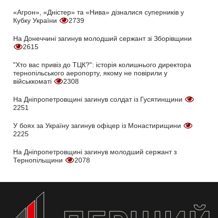
«Агрон», «Дністер» та «Нива» дізналися суперників у
Кубку України
2739
На Донеччині загинув молодший сержант зі Зборівщини
2615
"Хто вас привіз до ТЦК?": історія колишнього директора
тернопільського аеропорту, якому не повірили у
військкоматі
2308
На Дніпропетровщині загинув солдат із Гусятинщини
2251
У боях за Україну загинув офіцер із Монастирищини
2225
На Дніпропетровщині загинув молодший сержант з
Тернопільщини
2078