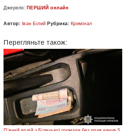
Джерело:
ПЕРШИЙ онлайн
Автор:
Іван Білий
Рубрика:
Кримінал
Перегляньте також:
П’яний водій з Білецької громади без прав кинув 5