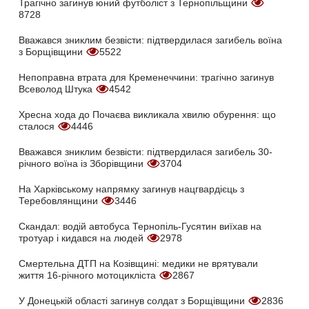
Трагічно загинув юний футболіст з Тернопільщини
8728
Вважався зниклим безвісти: підтвердилася загибель воїна
з Борщівщини
5522
Непоправна втрата для Кременеччини: трагічно загинув
Всеволод Штука
4542
Хресна хода до Почаєва викликала хвилю обурення: що
сталося
4446
Вважався зниклим безвісти: підтвердилася загибель 30-
річного воїна із Зборівщини
3704
На Харківському напрямку загинув нацгвардієць з
Теребовлянщини
3446
Скандал: водій автобуса Тернопіль-Гусятин виїхав на
тротуар і кидався на людей
2978
Смертельна ДТП на Козівщині: медики не врятували
життя 16-річного мотоцикліста
2867
У Донецькій області загинув солдат з Борщівщини
2836