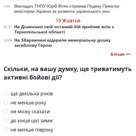
Викладач ТНПУ Юрій Вітяк отримав Подяку Прем’єр-
7:46
міністерки України за розвиток українського кіно
19 Жовтня
На Донеччині свій останній бій прийняв воїн з
21:47
Тернопільської області
На Збаражчині відкрили меморіальну дошку
19:06
загиблому Герою
Більше >>
Скільки, на вашу думку, ще триватимуть
активні бойові дії?
ще декілька років
не менше року
не можу сказати
до кінця цієї зими
не менше півроку