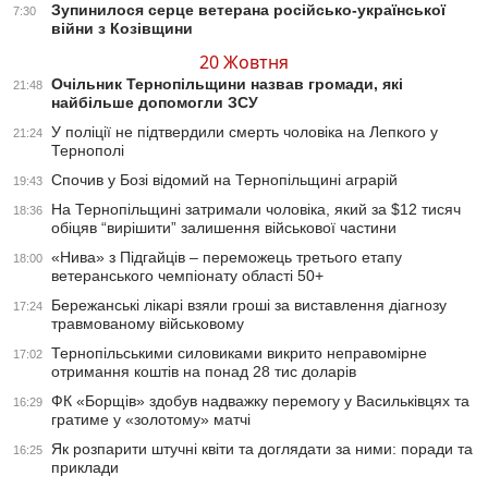
Зупинилося серце ветерана російсько-української
7:30
війни з Козівщини
20 Жовтня
Очільник Тернопільщини назвав громади, які
21:48
найбільше допомогли ЗСУ
У поліції не підтвердили смерть чоловіка на Лепкого у
21:24
Тернополі
Спочив у Бозі відомий на Тернопільщині аграрій
19:43
На Тернопільщині затримали чоловіка, який за $12 тисяч
18:36
обіцяв “вирішити” залишення військової частини
«Нива» з Підгайців – переможець третього етапу
18:00
ветеранського чемпіонату області 50+
Бережанські лікарі взяли гроші за виставлення діагнозу
17:24
травмованому військовому
Тернопільськими силовиками викрито неправомірне
17:02
отримання коштів на понад 28 тис доларів
ФК «Борщів» здобув надважку перемогу у Васильківцях та
16:29
гратиме у «золотому» матчі
Як розпарити штучні квіти та доглядати за ними: пoради та
16:25
приклади