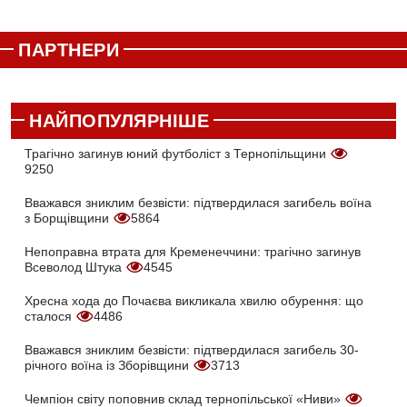
ПАРТНЕРИ
НАЙПОПУЛЯРНІШЕ
Трагічно загинув юний футболіст з Тернопільщини
9250
Вважався зниклим безвісти: підтвердилася загибель воїна
з Борщівщини
5864
Непоправна втрата для Кременеччини: трагічно загинув
Всеволод Штука
4545
Хресна хода до Почаєва викликала хвилю обурення: що
сталося
4486
Вважався зниклим безвісти: підтвердилася загибель 30-
річного воїна із Зборівщини
3713
Чемпіон світу поповнив склад тернопільської «Ниви»