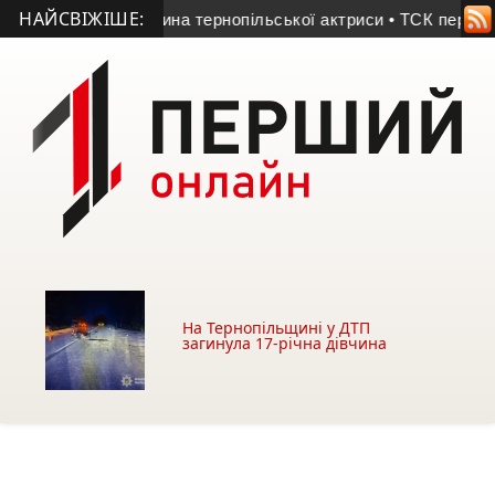
НАЙСВІЖІШЕ:
а забрала життя сина тернопільської актриси
• ТСК перевірит
На Тернопільщині у ДТП
загинула 17-річна дівчина