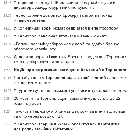
У тернопільському ТЦК пояснили, чому мобілізували
15:46
директора заводу хірургічних інструментів
Тернополянин довірився брокеру та втратив понад
15:32
мільйон гривень
У Копичинцях водій іномарки врізався в електроопору
14:25
У Тернополі пенсіонер втопився у ванній кімнаті
13:38
«Галич» переміг у збаразькому дербі та здобув бронзу
13:01
обласного чемпіонату
Долари за паркан і квиток у Єреван: нардепка з Тернополя
12:22
хотіла у відрядження за кордон
На Дніпропетровщині загинув військовий з Тернополя
12:03
Пограбування у Тернополі: зірвав з шиї золотий ланцюжок
11:16
із хрестиком та втік
У гуртожитку тернопільського університету сталася пожежа
10:15
20 жовтня на Тернопільщині вимикатимуть світло до 22
9:38
години: умови
Таксист з Тернополя отримав два роки за втечу від поліції
9:25
та опір через розшук ТЦК
У Тернополі вперше в Україні облаштували паркомісця
8:15
для родин загиблих військових