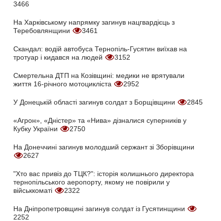
3466
На Харківському напрямку загинув нацгвардієць з
Теребовлянщини
3461
Скандал: водій автобуса Тернопіль-Гусятин виїхав на
тротуар і кидався на людей
3152
Смертельна ДТП на Козівщині: медики не врятували
життя 16-річного мотоцикліста
2952
У Донецькій області загинув солдат з Борщівщини
2845
«Агрон», «Дністер» та «Нива» дізналися суперників у
Кубку України
2750
На Донеччині загинув молодший сержант зі Зборівщини
2627
"Хто вас привіз до ТЦК?": історія колишнього директора
тернопільського аеропорту, якому не повірили у
військкоматі
2322
На Дніпропетровщині загинув солдат із Гусятинщини
2252