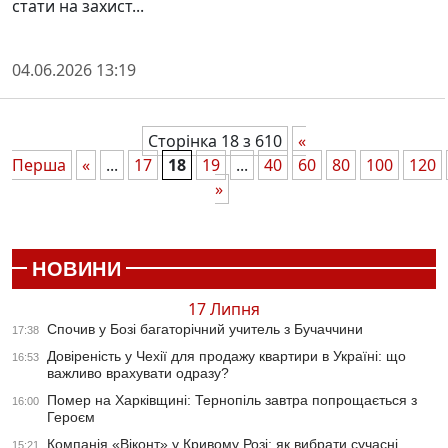
стати на захист...
04.06.2026 13:19
Сторінка 18 з 610
«
Перша
«
...
17
18
19
...
40
60
80
100
120
»
НОВИНИ
17 Липня
Спочив у Бозі багаторічний учитель з Бучаччини
17:38
Довіреність у Чехії для продажу квартири в Україні: що
16:53
важливо врахувати одразу?
Помер на Харківщині: Тернопіль завтра попрощається з
16:00
Героєм
Компанія «Віконт» у Кривому Розі: як вибрати сучасні
15:21