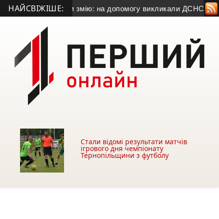
НАЙСВІЖІШЕ:
ід капотом змію: на допомогу викликали ДСНС
• У Кременці п
Стали відомі результати матчів
ігрового дня чемпіонату
Тернопільщини з футболу