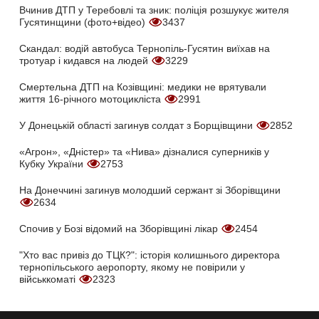
Вчинив ДТП у Теребовлі та зник: поліція розшукує жителя
Гусятинщини (фото+відео)
3437
Скандал: водій автобуса Тернопіль-Гусятин виїхав на
тротуар і кидався на людей
3229
Смертельна ДТП на Козівщині: медики не врятували
життя 16-річного мотоцикліста
2991
У Донецькій області загинув солдат з Борщівщини
2852
«Агрон», «Дністер» та «Нива» дізналися суперників у
Кубку України
2753
На Донеччині загинув молодший сержант зі Зборівщини
2634
Спочив у Бозі відомий на Зборівщині лікар
2454
"Хто вас привіз до ТЦК?": історія колишнього директора
тернопільського аеропорту, якому не повірили у
військкоматі
2323