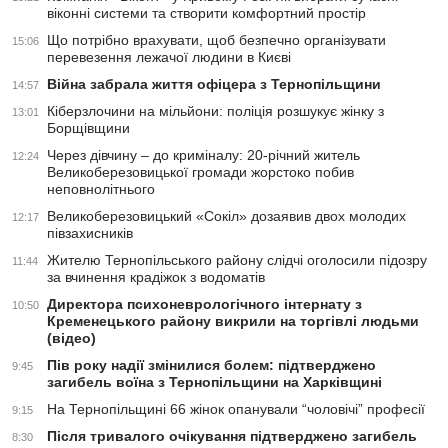
віконні системи та створити комфортний простір
Що потрібно врахувати, щоб безпечно організувати
15:06
перевезення лежачої людини в Києві
Війна забрала життя офіцера з Тернопільщини
14:57
Кіберзлочини на мільйони: поліція розшукує жінку з
13:01
Борщівщини
Через дівчину – до криміналу: 20-річний житель
12:24
Великоберезовицької громади жорстоко побив
неповнолітнього
Великоберезовицький «Сокіл» дозаявив двох молодих
12:17
півзахисників
Жителю Тернопільського району слідчі оголосили підозру
11:44
за вчинення крадіжок з водоматів
Директора психоневрологічного інтернату з
10:50
Кременецького району викрили на торгівлі людьми
(відео)
Пів року надії змінилися болем: підтверджено
9:45
загибель воїна з Тернопільщини на Харківщині
На Тернопільщині 66 жінок опанували “чоловічі” професії
9:15
Після тривалого очікування підтверджено загибель
8:30