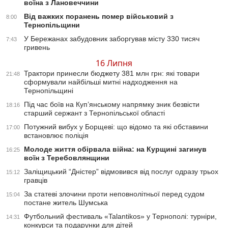
воїна з Лановеччини
Від важких поранень помер військовий з
8:00
Тернопільщини
У Бережанах забудовник заборгував місту 330 тисяч
7:43
гривень
16 Липня
Трактори принесли бюджету 381 млн грн: які товари
21:48
сформували найбільші митні надходження на
Тернопільщині
Під час боїв на Куп’янському напрямку зник безвісти
18:16
старший сержант з Тернопільської області
Потужний вибух у Борщеві: що відомо та які обставини
17:00
встановлює поліція
Молоде життя обірвала війна: на Курщині загинув
16:25
воїн з Теребовлянщини
Заліщицький “Дністер” відмовився від послуг одразу трьох
15:12
гравців
За статеві злочини проти неповнолітньої перед судом
15:04
постане житель Шумська
Футбольний фестиваль «Talantikos» у Тернополі: турніри,
14:31
конкурси та подарунки для дітей