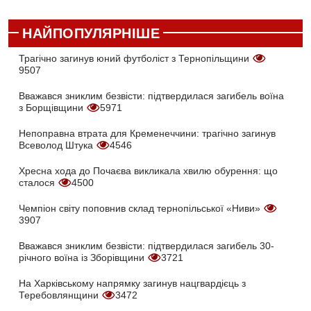
НАЙПОПУЛЯРНІШЕ
Трагічно загинув юний футболіст з Тернопільщини
9507
Вважався зниклим безвісти: підтвердилася загибель воїна
з Борщівщини
5971
Непоправна втрата для Кременеччини: трагічно загинув
Всеволод Штука
4546
Хресна хода до Почаєва викликала хвилю обурення: що
сталося
4500
Чемпіон світу поповнив склад тернопільської «Ниви»
3907
Вважався зниклим безвісти: підтвердилася загибель 30-
річного воїна із Зборівщини
3721
На Харківському напрямку загинув нацгвардієць з
Теребовлянщини
3472