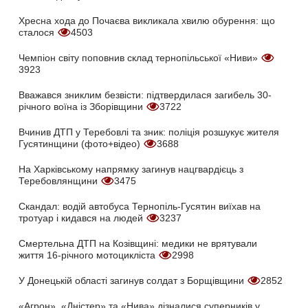
Хресна хода до Почаєва викликала хвилю обурення: що
сталося
4503
Чемпіон світу поповнив склад тернопільської «Ниви»
3923
Вважався зниклим безвісти: підтвердилася загибель 30-
річного воїна із Зборівщини
3722
Вчинив ДТП у Теребовлі та зник: поліція розшукує жителя
Гусятинщини (фото+відео)
3688
На Харківському напрямку загинув нацгвардієць з
Теребовлянщини
3475
Скандал: водій автобуса Тернопіль-Гусятин виїхав на
тротуар і кидався на людей
3237
Смертельна ДТП на Козівщині: медики не врятували
життя 16-річного мотоцикліста
2998
У Донецькій області загинув солдат з Борщівщини
2852
«Агрон», «Дністер» та «Нива» дізналися суперників у