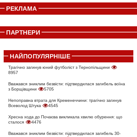
РЕКЛАМА
ПАРТНЕРИ
НАЙПОПУЛЯРНІШЕ
Трагічно загинув юний футболіст з Тернопільщини
8957
Вважався зниклим безвісти: підтвердилася загибель воїна
з Борщівщини
5705
Непоправна втрата для Кременеччини: трагічно загинув
Всеволод Штука
4545
Хресна хода до Почаєва викликала хвилю обурення: що
сталося
4476
Вважався зниклим безвісти: підтвердилася загибель 30-