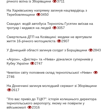
річного воїна із Зборівщини
3711
На Харківському напрямку загинув нацгвардієць з
Теребовлянщини
3450
Скандал: водій автобуса Тернопіль-Гусятин виїхав на
тротуар і кидався на людей
3057
Смертельна ДТП на Козівщині: медики не врятували
життя 16-річного мотоцикліста
2907
У Донецькій області загинув солдат з Борщівщини
2843
«Агрон», «Дністер» та «Нива» дізналися суперників у
Кубку України
2747
Чемпіон світу поповнив склад тернопільської «Ниви»
2746
На Донеччині загинув молодший сержант зі Зборівщини
2617
"Хто вас привіз до ТЦК?": історія колишнього директора
тернопільського аеропорту, якому не повірили у
військкоматі
2316