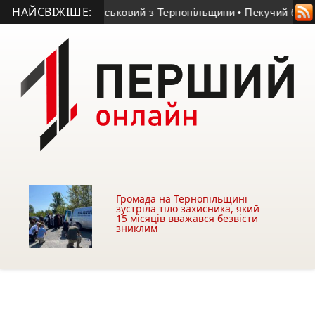
НАЙСВІЖІШЕ:
еччині загинув військовий з Тернопільщини
• Пекучий біль вт
Громада на Тернопільщині
зустріла тіло захисника, який
15 місяців вважався безвісти
зниклим