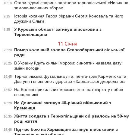
Стали відомі спаринг-партнери тернопільської «Ниви» на
10:18
зимово-весняних зборах
Історія кохання Героя України Сергія Коновала та його
9:15
дружини Ольги
У Курській області загинув військовий з
8:35
Тернопільщини
11 Січня
Помер колишній голова Старозбаразької сільської
23:20
ради
В Україну йдуть сильні морози: синоптик назвала дату
20:25
зміни погоди
Тернопільська футзальна ліга: пента-трик Кармелюка та
19:45
Довгуня і впевнене лідерство «Карпатської джерельної»
На Волині прихильник московського патріархату побив
18:52
священника
На Донеччині загинув 40-річний військовий з
18:28
Кременця
Життя солдата з Тернопільщини обірвалось на 50-му
16:35
році життя
Під час бою на Харківщині загинув військовий з
15:48
Тернопільської області