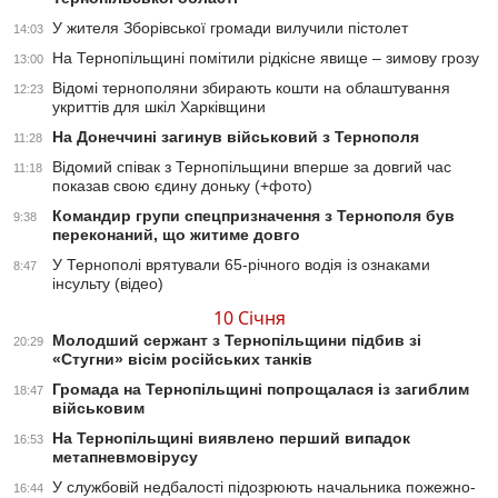
У жителя Зборівської громади вилучили пістолет
14:03
На Тернопільщині помітили рідкісне явище – зимову грозу
13:00
Відомі тернополяни збирають кошти на облаштування
12:23
укриттів для шкіл Харківщини
На Донеччині загинув військовий з Тернополя
11:28
Відомий співак з Тернопільщини вперше за довгий час
11:18
показав свою єдину доньку (+фото)
Командир групи спецпризначення з Тернополя був
9:38
переконаний, що житиме довго
У Тернополі врятували 65-річного водія із ознаками
8:47
інсульту (відео)
10 Січня
Молодший сержант з Тернопільщини підбив зі
20:29
«Стугни» вісім російських танків
Громада на Тернопільщині попрощалася із загиблим
18:47
військовим
На Тернопільщині виявлено перший випадок
16:53
метапневмовірусу
У службовій недбалості підозрюють начальника пожежно-
16:44