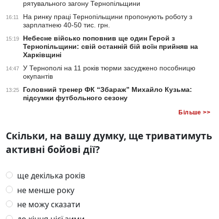
рятувального загону Тернопільщини
На ринку праці Тернопільщини пропонують роботу з
16:11
зарплатнею 40-50 тис. грн.
Небесне військо поповнив ще один Герой з
15:19
Тернопільщини: свій останній бій воїн прийняв на
Харківщині
У Тернополі на 11 років тюрми засуджено пособницю
14:47
окупантів
Головний тренер ФК “Збараж” Михайло Кузьма:
13:25
підсумки футбольного сезону
Більше >>
Скільки, на вашу думку, ще триватимуть
активні бойові дії?
ще декілька років
не менше року
не можу сказати
до кінця цієї зими