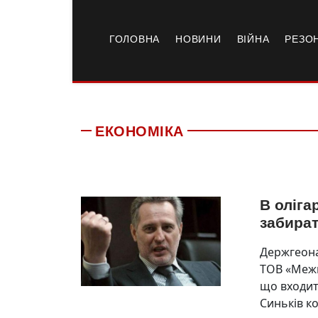
ГОЛОВНА
НОВИНИ
ВІЙНА
РЕЗО
ЕКОНОМІКА
В оліг
забират
Держгеона
ТОВ «Межи
що входит
Синьків к