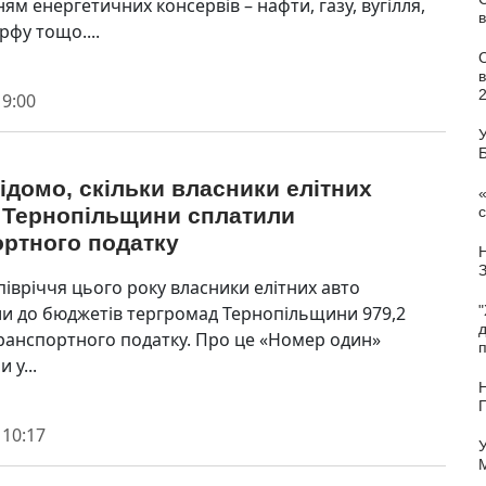
ям енергетичних консервів – нафти, газу, вугілля,
в
рфу тощо....
 9:00
У
ідомо, скільки власники елітних
«
с
к Тернопільщини сплатили
ортного податку
півріччя цього року власники елітних авто
"
и до бюджетів тергромад Тернопільщини 979,2
 транспортного податку. Про це «Номер один»
п
 у...
Н
 10:17
У