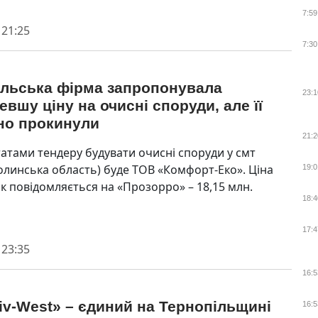
7:59
 21:25
7:30
ільська фірма запропонувала
23:1
вшу ціну на очисні споруди, але її
но прокинули
21:2
татами тендеру будувати очисні споруди у смт
олинська область) буде ТОВ «Комфорт-Еко». Ціна
19:0
як повідомляється на «Прозорро» – 18,15 млн.
18:4
17:4
 23:35
16:5
iv-West» – єдиний на Тернопільщині
16:5