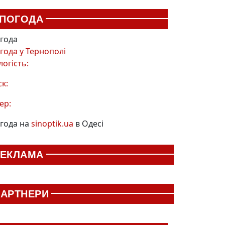
ПОГОДА
года
года у
Тернополі
логість:
ск:
ер:
года на
sinoptik.ua
в Одесі
РЕКЛАМА
АРТНЕРИ