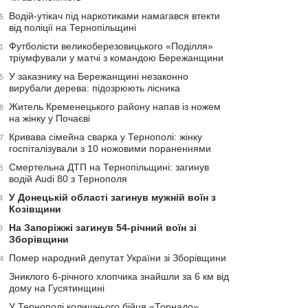
Водій-утікач під наркотиками намагався втекти
5
від поліції на Тернопільщині
Футболісти великоберезовицького «Поділля»
1
тріумфували у матчі з командою Бережанщини
У заказнику на Бережанщині незаконно
5
вирубали дерева: підозрюють лісника
Житель Кременецького району напав із ножем
8
на жінку у Почаєві
Кривава сімейна сварка у Тернополі: жінку
7
госпіталізували з 10 ножовими пораненнями
Смертельна ДТП на Тернопільщині: загинув
8
водій Audi 80 з Тернополя
У Донецькій області загинув мужній воїн з
4
Козівщини
На Запоріжжі загинув 54-річний воїн зі
3
Зборівщини
Помер народний депутат України зі Зборівщини
4
Зниклого 6-річного хлопчика знайшли за 6 км від
дому на Гусятинщині
У Тернополі колишнього бійця «Торнадо»