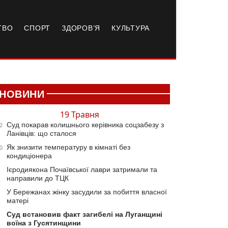
ТВО
СПОРТ
ЗДОРОВ’Я
КУЛЬТУРА
НОВИНИ
19 Травня
Суд покарав колишнього керівника соцзабезу з
2
Ланівців: що сталося
Як знизити температуру в кімнаті без
0
кондиціонера
Ієродиякона Почаївської лаври затримали та
направили до ТЦК
У Бережанах жінку засудили за побиття власної
матері
Суд встановив факт загибелі на Луганщині
воїна з Гусятинщини