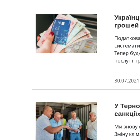
Україн
грошей 
Податкова
системати
Тепер буд
послуг і п
30.07.2021
У Терно
санкції
Ми знову 
Зміну клі