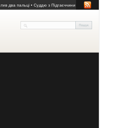
а пальці
• Суддю з Підгаєччини після смертельної ДТП відсторо