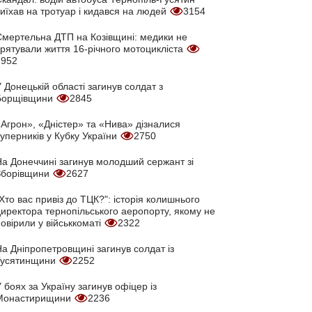
иїхав на тротуар і кидався на людей
3154
Смертельна ДТП на Козівщині: медики не
врятували життя 16-річного мотоцикліста
2952
 Донецькій області загинув солдат з
Борщівщини
2845
Агрон», «Дністер» та «Нива» дізналися
уперників у Кубку України
2750
На Донеччині загинув молодший сержант зі
Зборівщини
2627
Хто вас привіз до ТЦК?": історія колишнього
директора тернопільського аеропорту, якому не
овірили у військкоматі
2322
а Дніпропетровщині загинув солдат із
Гусятинщини
2252
 боях за Україну загинув офіцер із
Монастирищини
2236