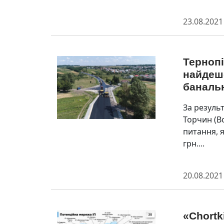
23.08.2021
Терноп
найдеше
баналь
За резуль
Торчин (В
питання, 
грн....
20.08.2021
«Chortk