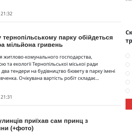
 21:32
Ск
 тернопільському парку обійдеться
тр
ра мільйона гривень
я житлово-комунального господарства,
ю та екології Тернопільської міської ради
 два тендери на будівництво бювету в парку імені
ченка. Очікувана вартість робіт складає...
 21:31
линців приїхав сам принц з
ни (+фото)