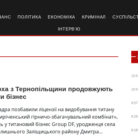
НАНС
ПОЛІТИКА
ЕКОНОМІКА
КРИМІНАЛ
СУСПІЛЬС
ІНТЕРВ’Ю
10:5
арха з Тернопільщини продовжують
10:5
и бізнес
9:57
дра позбавили ліцензії на видобування титану
річенський гірничо-збагачувальний комбінат»,
9:29
ь у титановий бізнес Group DF, уродженця села
олишнього Заліщицького району Дмитра...
8:18