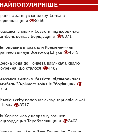
НАЙПОПУЛЯРНІШЕ
рагічно загинув юний футболіст з
Тернопільщини
9256
Вважався зниклим безвісти: підтвердилася
загибель воїна з Борщівщини
5871
Непоправна втрата для Кременеччини:
трагічно загинув Всеволод Штука
4545
Хресна хода до Почаєва викликала хвилю
обурення: що сталося
4487
Вважався зниклим безвісти: підтвердилася
агибель 30-річного воїна із Зборівщини
3714
емпіон світу поповнив склад тернопільської
«Ниви»
3517
На Харківському напрямку загинув
нацгвардієць з Теребовлянщини
3463
кандал: водій автобуса Тернопіль-Гусятин