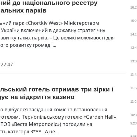
ний до національного реєстру
16:2
іальних парків
15:2
льний парк «Chortkiv West» Міністерством
 України включений в державну стратегічну
14:1
витку таких парків. – Це великі можливості для
го розвитку громад і...
13:4
13:3
 22:47
11:4
льський готель отримав три зірки і
11:3
ує на відкриття казино
11:0
 відбулося засідання комісії з встановлення
10:3
 готелям. Тернопільському готелю «Garden Hall»
– ТОВ «Веста Метрополіс») погодили на
9:23
ть категорії 3***. А це...
8:08