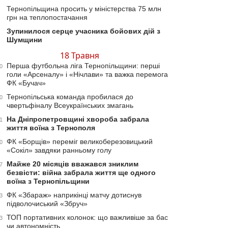
Тернопільщина просить у міністерства 75 млн
грн на теплопостачання
Зупинилося серце учасника бойових дій з
Шумщини
18 Травня
Перша футбольна ліга Тернопільщини: перші
0
голи «Арсеналу» і «Нічлави» та важка перемога
ФК «Бучач»
Тернопільська команда пробилася до
0
чвертьфіналу Всеукраїнських змагань
На Дніпропетровщині хвороба забрала
1
життя воїна з Тернополя
ФК «Борщів» переміг великоберезовицький
0
«Сокіл» завдяки ранньому голу
Майже 20 місяців вважався зниклим
7
безвісти: війна забрала життя ще одного
воїна з Тернопільщини
ФК «Збараж» наприкінці матчу дотиснув
3
підволочиський «Збруч»
ТОП портативних колонок: що важливіше за бас
3
чи автономність