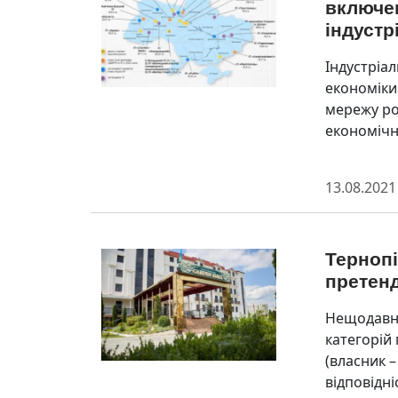
включе
індустр
Індустріа
економіки
мережу роз
економічно
13.08.2021
Тернопі
претенд
Нещодавно
категорій
(власник 
відповідніс