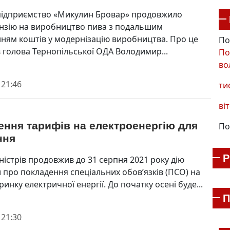
підприємство «Микулин Бровар» продовжило
ензію на виробництво пива з подальшим
нням коштів у модернізацію виробництва. Про це
По
 голова Тернопільської ОДА Володимир...
По
во
 21:46
ти
віт
ення тарифів на електроенергію для
По
ння
ністрів продовжив до 31 серпня 2021 року дію
 про покладення спеціальних обов’язків (ПСО) на
ринку електричної енергії. До початку осені буде...
П
 21:30