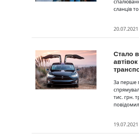
спалюванн
cланців то
20.07.2021
Стало в
автіво
трансп
За перше 
спрямувал
тис. грн.
повідомили
19.07.2021