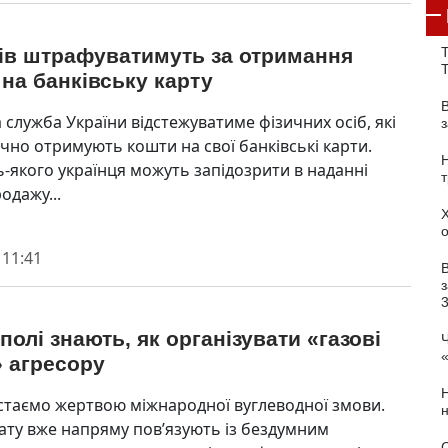
Т
ців штрафуватимуть за отримання
на банківську карту
 служба України відстежуватиме фізичних осіб, які
чно отримують кошти на свої банківські карти.
ь-якого українця можуть запідозрити в наданні
родажу...
 11:41
з
полі знають, як організувати «газові
Ч
» агресору
стаємо жертвою міжнародної вуглеводної змови.
мату вже напряму пов’язують із бездумним
С