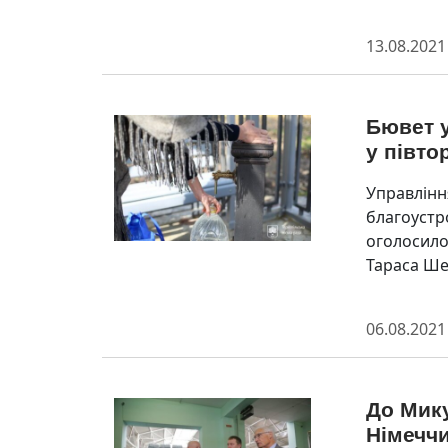
13.08.2021
Бювет у
у півто
Управлінн
благоустро
оголосило
Тараса Шев
06.08.2021
До Мику
Німеччи