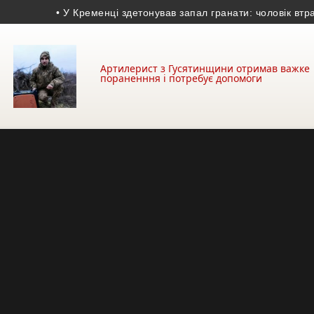
• У Кременці здетонував запал гранати: чоловік втратив дв
Артилерист з Гусятинщини отримав важке
пораненння і потребує допомоги