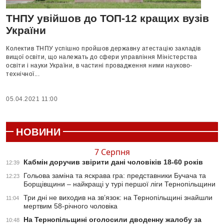
ТНПУ увійшов до ТОП-12 кращих вузів
України
Колектив ТНПУ успішно пройшов державну атестацію закладів
вищої освіти, що належать до сфери управління Міністерства
освіти і науки України, в частині провадження ними науково-
технічної...
05.04.2021 11:00
НОВИНИ
7 Серпня
Кабмін доручив звірити дані чоловіків 18-60 років
12:39
Гольова заміна та яскрава гра: представники Бучача та
12:23
Борщівщини – найкращі у турі першої ліги Тернопільщини
Три дні не виходив на зв’язок: на Тернопільщині знайшли
11:04
мертвим 58-річного чоловіка
На Тернопільщині оголосили дводенну жалобу за
10:48