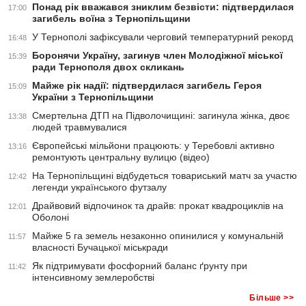
Понад рік вважався зниклим безвісти: підтвердилася
17:00
загибель воїна з Тернопільщини
У Тернополі зафіксували черговий температурний рекорд
16:48
Боронячи Україну, загинув член Молодіжної міської
15:39
ради Тернополя двох скликань
Майже рік надії: підтвердилася загибель Героя
15:09
України з Тернопільщини
Смертельна ДТП на Підволочищині: загинула жінка, двоє
13:38
людей травмувалися
Європейські мільйони працюють: у Теребовлі активно
13:16
ремонтують центральну вулицю (відео)
На Тернопільщині відбудеться товариський матч за участю
12:42
легенди українського футзалу
Драйвовий відпочинок та драйв: прокат квадроциклів на
12:01
Оболоні
Майже 5 га земель незаконно опинилися у комунальній
11:57
власності Бучацької міськради
Як підтримувати фосфорний баланс ґрунту при
11:42
інтенсивному землеробстві
Більше >>