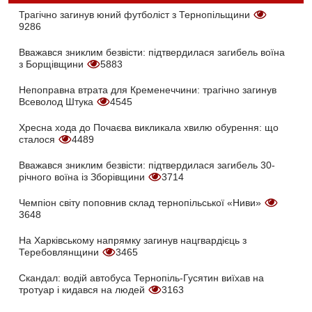
Трагічно загинув юний футболіст з Тернопільщини
9286
Вважався зниклим безвісти: підтвердилася загибель воїна
з Борщівщини
5883
Непоправна втрата для Кременеччини: трагічно загинув
Всеволод Штука
4545
Хресна хода до Почаєва викликала хвилю обурення: що
сталося
4489
Вважався зниклим безвісти: підтвердилася загибель 30-
річного воїна із Зборівщини
3714
Чемпіон світу поповнив склад тернопільської «Ниви»
3648
На Харківському напрямку загинув нацгвардієць з
Теребовлянщини
3465
Скандал: водій автобуса Тернопіль-Гусятин виїхав на
тротуар і кидався на людей
3163