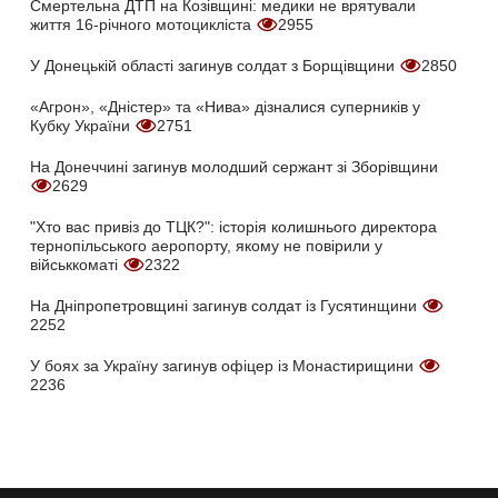
Смертельна ДТП на Козівщині: медики не врятували
життя 16-річного мотоцикліста
2955
У Донецькій області загинув солдат з Борщівщини
2850
«Агрон», «Дністер» та «Нива» дізналися суперників у
Кубку України
2751
На Донеччині загинув молодший сержант зі Зборівщини
2629
"Хто вас привіз до ТЦК?": історія колишнього директора
тернопільського аеропорту, якому не повірили у
військкоматі
2322
На Дніпропетровщині загинув солдат із Гусятинщини
2252
У боях за Україну загинув офіцер із Монастирищини
2236