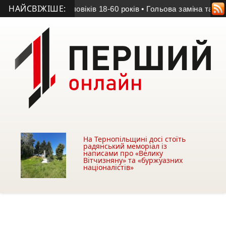
НАЙСВІЖІШЕ:
вірити дані чоловіків 18-60 років
• Гольова заміна та яскрав
На Тернопільщині досі стоїть
радянський меморіал із
написами про «Велику
Вітчизняну» та «буржуазних
націоналістів»