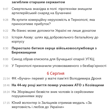
загиблим старшим сержантом
Смертельна знахідка в полі: піротехніки знищили
9:47
артилерійський снаряд на Бучаччині
Як купити комерційну нерухомість в Тернополі, яка
9:28
приноситиме прибуток?
Як бізнес може допомогти Україні не лише донатом
9:22
Історія Азову: шлях від добровольчого батальйону до
9:15
корпусу
Перестало битися серце військовослужбовця з
8:30
Бережанщини
Синод обрав єпископа для Бучацької єпархії УГКЦ
8:00
У Тернополі призначили уповноваженого з безбар’єрності
7:30
6 Серпня
ФК «Бучач» переміг у матчі пам’яті Володимира Дроня
21:54
На 44-му році життя помер учасник АТО з Козівщини
18:46
На Зборівщині безвісти зник чоловік із серйозними
18:24
порушеннями зору
Юний волонтер із Заліщиків отримав медаль «За
17:15
жертовність і любов до України»