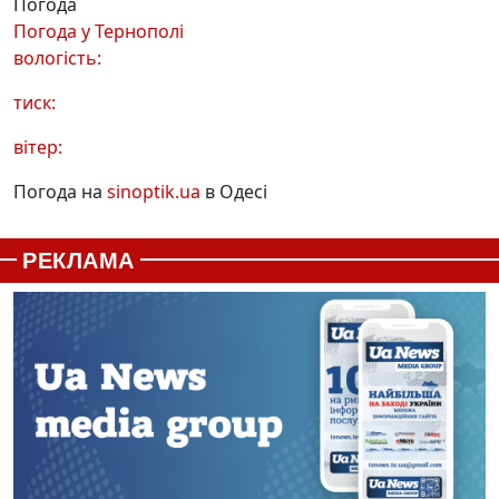
Погода
Погода у
Тернополі
вологість:
тиск:
вітер:
Погода на
sinoptik.ua
в Одесі
РЕКЛАМА