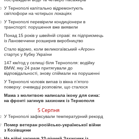
У Тернополі капітально відремонтують
0
світлофори на чотирьох локаціях
У Тернополі перевірили кондиціонери в
0
транспорті: порушення вже виявили
Понад 15 років у швейній справі: як підприємець
із Лановеччини розширив виробництво
Стало відомо, коли великогаївський «Агрон»
стартує у Кубку України
147 км/год у селищі біля Тернополя: водійку
BMW, яку 24 рази притягували до
відповідальності, знову спіймали на порушенні
У Тернополі чоловік випав із вікна п’ятого
поверху: очевидці розповіли, що сталося
Мама з молитвою написала ікону для сина:
на фронті загинув захисник із Тернополя
5 Серпня
У Тернополі зафіксували температурний рекорд
2
Помер ветеран російсько-української війни
7
з Козівщини
На війні загинув 33-річний Захисник із
5