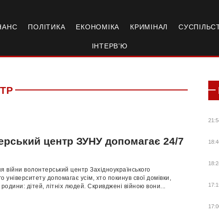
НАНС
ПОЛІТИКА
ЕКОНОМІКА
КРИМІНАЛ
СУСПІЛЬС
ІНТЕРВ’Ю
ТР
21:5
ерський центр ЗУНУ допомагає 24/7
18:4
18:2
я війни волонтерський центр Західноукраїнського
о університету допомагає усім, хто покинув свої домівки,
17:1
 родини: дітей, літніх людей. Скривджені війною вони...
17:0