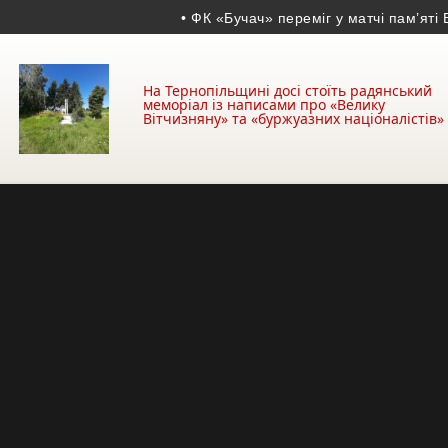
• ФК «Бучач» переміг у матчі пам’яті Вол
На Тернопільщині досі стоїть радянський
меморіал із написами про «Велику
Вітчизняну» та «буржуазних націоналістів»