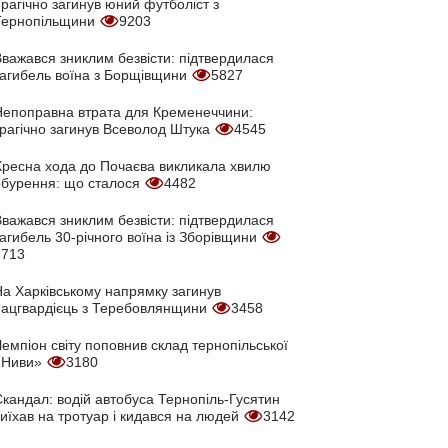
рагічно загинув юний футболіст з
Тернопільщини
9203
Вважався зниклим безвісти: підтвердилася
загибель воїна з Борщівщини
5827
Непоправна втрата для Кременеччини:
трагічно загинув Всеволод Штука
4545
Хресна хода до Почаєва викликала хвилю
обурення: що сталося
4482
Вважався зниклим безвісти: підтвердилася
агибель 30-річного воїна із Зборівщини
3713
На Харківському напрямку загинув
нацгвардієць з Теребовлянщини
3458
емпіон світу поповнив склад тернопільської
«Ниви»
3180
кандал: водій автобуса Тернопіль-Гусятин
иїхав на тротуар і кидався на людей
3142