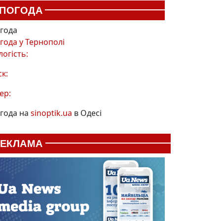
ПОГОДА
года
года у
Тернополі
логість:
ск:
ер:
года на
sinoptik.ua
в Одесі
РЕКЛАМА