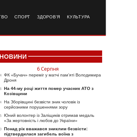
ТВО
СПОРТ
ЗДОРОВ’Я
КУЛЬТУРА
НОВИНИ
6 Серпня
ФК «Бучач» переміг у матчі пам’яті Володимира
4
Дроня
На 44-му році життя помер учасник АТО з
6
Козівщини
На Зборівщині безвісти зник чоловік із
4
серйозними порушеннями зору
Юний волонтер із Заліщиків отримав медаль
5
«За жертовність і любов до України»
Понад рік вважався зниклим безвісти:
0
підтвердилася загибель воїна з