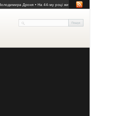
одимира Дроня
• На 44-му році життя помер учасник АТО з Козів