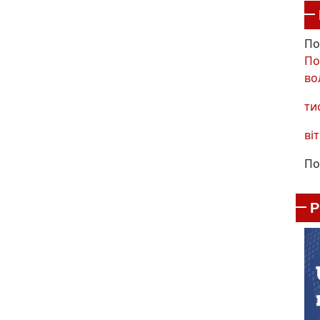
По
По
во
ти
віт
По