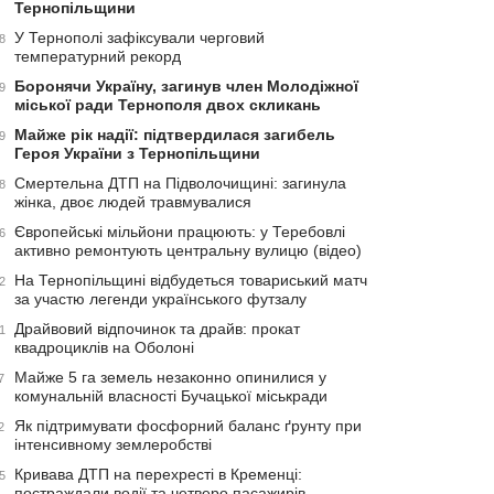
Тернопільщини
У Тернополі зафіксували черговий
8
температурний рекорд
Боронячи Україну, загинув член Молодіжної
9
міської ради Тернополя двох скликань
Майже рік надії: підтвердилася загибель
9
Героя України з Тернопільщини
Смертельна ДТП на Підволочищині: загинула
8
жінка, двоє людей травмувалися
Європейські мільйони працюють: у Теребовлі
6
активно ремонтують центральну вулицю (відео)
На Тернопільщині відбудеться товариський матч
2
за участю легенди українського футзалу
Драйвовий відпочинок та драйв: прокат
1
квадроциклів на Оболоні
Майже 5 га земель незаконно опинилися у
7
комунальній власності Бучацької міськради
Як підтримувати фосфорний баланс ґрунту при
2
інтенсивному землеробстві
Кривава ДТП на перехресті в Кременці:
5
постраждали водії та четверо пасажирів