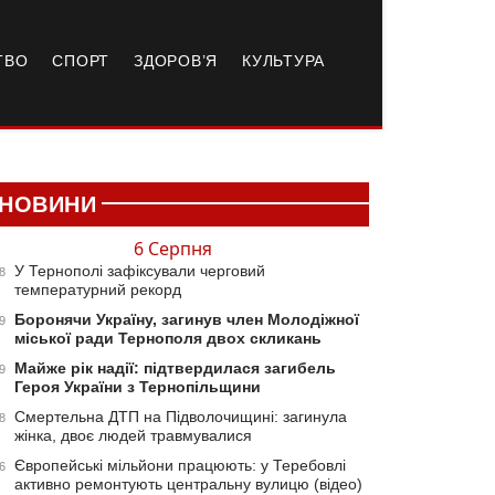
ТВО
СПОРТ
ЗДОРОВ’Я
КУЛЬТУРА
НОВИНИ
6 Серпня
У Тернополі зафіксували черговий
8
температурний рекорд
Боронячи Україну, загинув член Молодіжної
9
міської ради Тернополя двох скликань
Майже рік надії: підтвердилася загибель
9
Героя України з Тернопільщини
Смертельна ДТП на Підволочищині: загинула
8
жінка, двоє людей травмувалися
Європейські мільйони працюють: у Теребовлі
6
активно ремонтують центральну вулицю (відео)