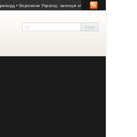
д
• Боронячи Україну, загинув член Молодіжної міської ради Те