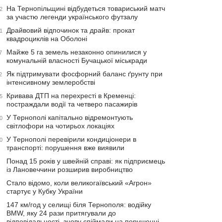
На Тернопільщині відбудеться товариський матч
2
за участю легенди українського футзалу
Драйвовий відпочинок та драйв: прокат
1
квадроциклів на Оболоні
Майже 5 га земель незаконно опинилися у
7
комунальній власності Бучацької міськради
Як підтримувати фосфорний баланс ґрунту при
2
інтенсивному землеробстві
Кривава ДТП на перехресті в Кременці:
5
постраждали водії та четверо пасажирів
У Тернополі капітально відремонтують
0
світлофори на чотирьох локаціях
У Тернополі перевірили кондиціонери в
0
транспорті: порушення вже виявили
Понад 15 років у швейній справі: як підприємець
із Лановеччини розширив виробництво
Стало відомо, коли великогаївський «Агрон»
стартує у Кубку України
147 км/год у селищі біля Тернополя: водійку
BMW, яку 24 рази притягували до
відповідальності, знову спіймали на порушенні