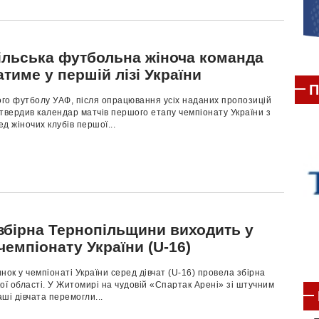
ільська футбольна жіноча команда
тиме у першій лізі України
П
ого футболу УАФ, після опрацювання усіх наданих пропозицій
затвердив календар матчів першого етапу чемпіонату України з
д жіночих клубів першої...
 збірна Тернопільщини виходить у
чемпіонату України (U-16)
нок у чемпіонаті України серед дівчат (U-16) провела збірна
ої області. У Житомирі на чудовій «Спартак Арені» зі штучним
ші дівчата перемогли...