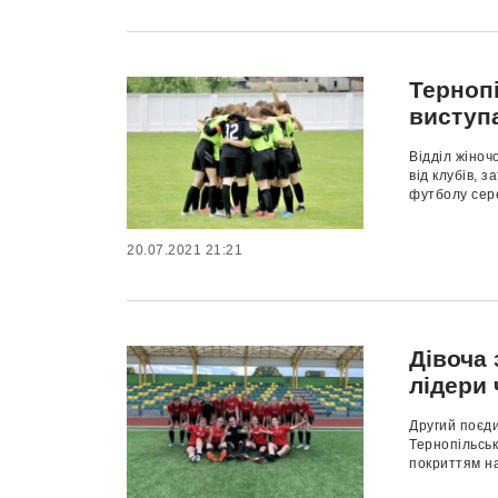
Терноп
виступа
Відділ жіноч
від клубів, 
футболу сере
20.07.2021 21:21
Дівоча
лідери 
Другий поєди
Тернопільськ
покриттям на