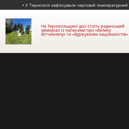
• У Тернополі зафіксували черговий температурний рекор
На Тернопільщині досі стоїть радянський
меморіал із написами про «Велику
Вітчизняну» та «буржуазних націоналістів»