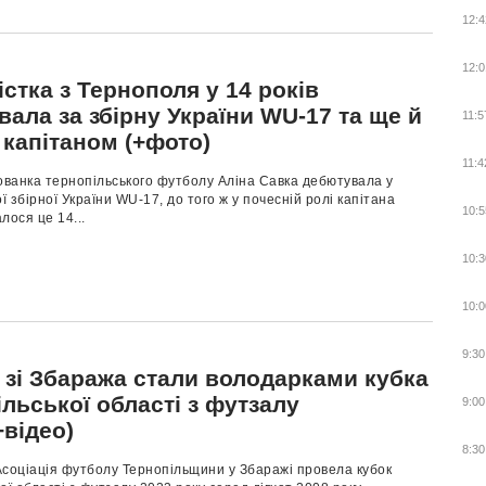
12:4
12:0
стка з Тернополя у 14 років
ала за збірну України WU-17 та ще й
11:5
ї капітаном (+фото)
11:4
ованка тернопільського футболу Аліна Савка дебютувала у
ої збірної України WU-17, до того ж у почесній ролі капітана
10:5
лося це 14...
10:3
10:0
9:30
 зі Збаража стали володарками кубка
льської області з футзалу
9:00
+відео)
8:30
Асоціація футболу Тернопільщини у Збаражі провела кубок