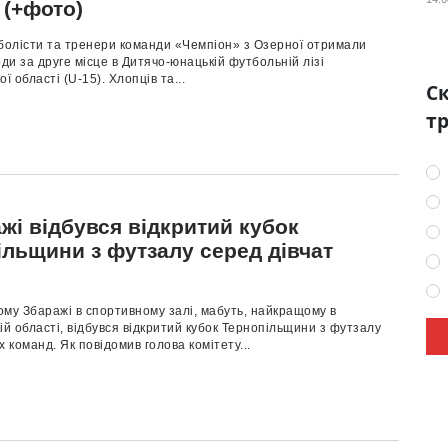
 (+фото)
тболісти та тренери команди «Чемпіон» з Озерної отримали
оди за друге місце в Дитячо-юнацькій футбольній лізі
ї області (U-15). Хлопців та...
Ск
тр
жі відбувся відкритий кубок
ільщини з футзалу серед дівчат
му Збаражі в спортивному залі, мабуть, найкращому в
ій області, відбувся відкритий кубок Тернопільщини з футзалу
х команд. Як повідомив голова комітету...