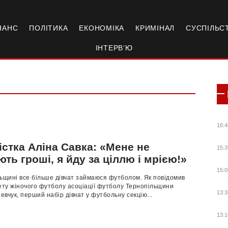
НАНС
ПОЛІТИКА
ЕКОНОМІКА
КРИМІНАЛ
СУСПІЛЬС
ІНТЕРВ’Ю
16:4
стка Аліна Савка: «Мене не
15:3
ть гроші, я йду за ціллю і мрією!»
15:0
ьщині все більше дівчат займаюся футболом. Як повідомив
ету жіночого футболу асоціації футболу Тернопільщини
13:3
вчук, перший набір дівчат у футбольну секцію...
13:1