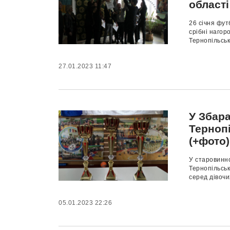
області
26 січня фу
срібні нагор
Тернопільсько
27.01.2023 11:47
У Збара
Терноп
(+фото)
У старовинно
Тернопільськ
серед дівочи
05.01.2023 22:26