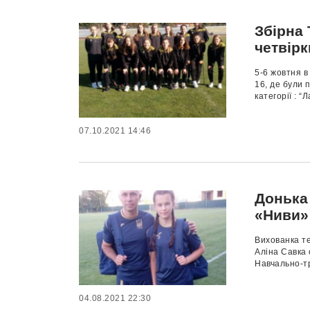
Збірна 
четвірк
5-6 жовтня в
16, де були 
категорії : “
07.10.2021 14:46
Донька
«Ниви» 
Вихованка т
Аліна Савка 
Навчально-тр
04.08.2021 22:30