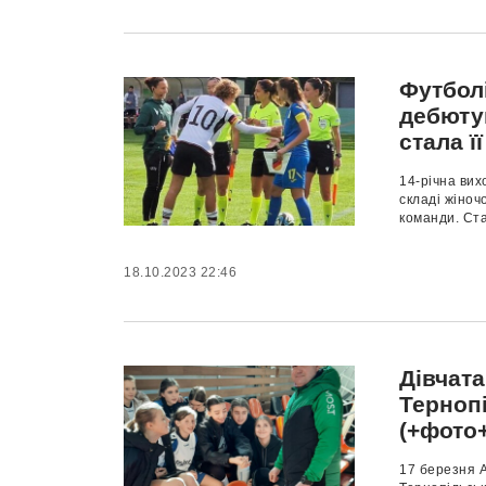
Футболі
дебютув
стала ї
14-річна вих
складі жіноч
команди. Ста
18.10.2023 22:46
Дівчата
Тернопі
(+фото
17 березня 