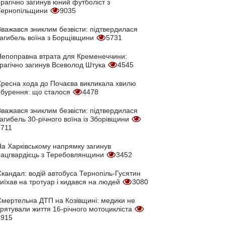
рагічно загинув юний футболіст з
Тернопільщини
9035
Вважався зниклим безвісти: підтвердилася
загибель воїна з Борщівщини
5731
Непоправна втрата для Кременеччини:
трагічно загинув Всеволод Штука
4545
Хресна хода до Почаєва викликала хвилю
обурення: що сталося
4478
Вважався зниклим безвісти: підтвердилася
агибель 30-річного воїна із Зборівщини
3711
На Харківському напрямку загинув
нацгвардієць з Теребовлянщини
3452
кандал: водій автобуса Тернопіль-Гусятин
иїхав на тротуар і кидався на людей
3080
Смертельна ДТП на Козівщині: медики не
врятували життя 16-річного мотоцикліста
2915