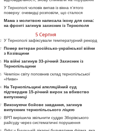
У Тернополі чоловік випав із вікна п’ятого
поверху: очевидці розповіли, що сталося
Мама з молитвою написала ікону для сина:
на фронті загинув захисник із Тернополя
5 Серпня
У Тернополі зафіксували температурний рекорд
2
Помер ветеран російсько-української війни
7
з Козівщини
На війні загинув 33-річний Захисник із
5
Тернопільщини
Чемпіон світу поповнив склад тернопільської
5
«Ниви»
На Тернопільщині апеляційний суд
4
підтвердив 15-річний вирок за вбивство
випускниці
Виконуючи бойове завдання, загинув
7
випускник тернопільського ліцею
ВРП вирішила звільнити суддю Зборівського
2
райсуду через систематичні порушення
Ліфт у Бучацькій лікарні будуватиме фірма, яка
8