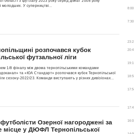
ої області з футзалу 2023 року серед дівчат 2008 року
 молодших. У суперництві...
8:00
7:30
23:2
нопільщині розпочався кубок
20:4
льської футзальної ліги
19:1
чем 1/8 фіналу між двома тернопільськими командами
одоканал» та «ЮА Стандарт» розпочався кубок Тернопільської
18:5
іги сезону-2022/23. Команди виступають у різних дивізіонах...
17:5
17:4
футболісти Озерної нагороджені за
16:0
е місце у ДЮФЛ Тернопільської
14:0