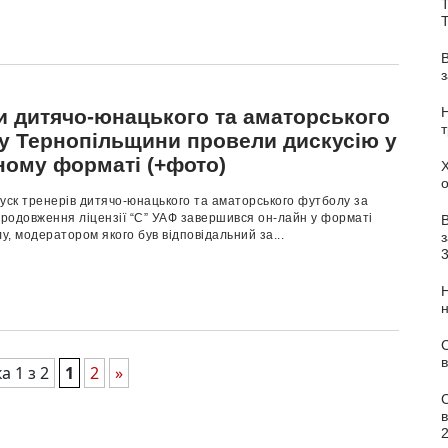
Т
и дитячо-юнацького та аматорського
у Тернопільщини провели дискусію у
ному форматі (+фото)
уск тренерів дитячо-юнацького та аматорського футболу за
родовження ліцензії “С” УАФ завершився он-лайн у форматі
лу, модератором якого був відповідальний за...
з
С
в
а 1 з 2
1
2
»