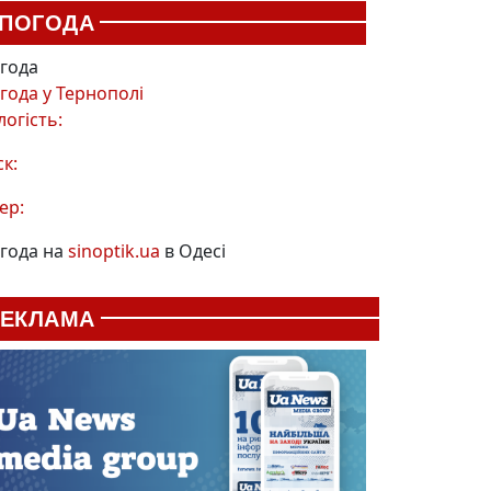
ПОГОДА
года
года у
Тернополі
логість:
ск:
ер:
года на
sinoptik.ua
в Одесі
РЕКЛАМА