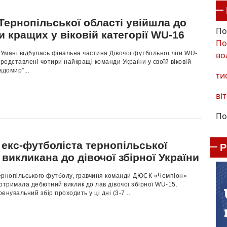
Тернопільської області увійшла до
По
и кращих у віковій категорії WU-16
По
во
 Умані відбулась фінальна частина Дівочої футбольної ліги WU-
представлені чотири найкращі команди України у своїй віковій
Ладомир”...
ти
віт
По
 екс-футболіста тернопільської
викликана до дівочої збірної України
ернопільського футболу, гравчиня команди ДЮСК «Чемпіон»
отримала дебютний виклик до лав дівочої збірної WU-15.
енувальний збір проходить у ці дні (3-7...