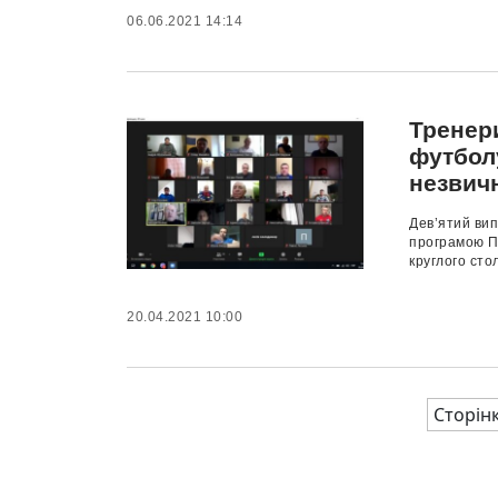
06.06.2021 14:14
Тренер
футбол
незвич
Дев’ятий вип
програмою П
круглого сто
20.04.2021 10:00
Сторінк