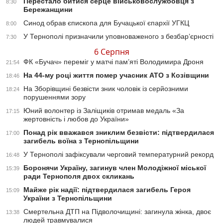
Перестало битися серце військовослужбовця з
8:30
Бережанщини
Синод обрав єпископа для Бучацької єпархії УГКЦ
8:00
У Тернополі призначили уповноваженого з безбар’єрності
7:30
6 Серпня
ФК «Бучач» переміг у матчі пам’яті Володимира Дроня
21:54
На 44-му році життя помер учасник АТО з Козівщини
18:46
На Зборівщині безвісти зник чоловік із серйозними
18:24
порушеннями зору
Юний волонтер із Заліщиків отримав медаль «За
17:15
жертовність і любов до України»
Понад рік вважався зниклим безвісти: підтвердилася
17:00
загибель воїна з Тернопільщини
У Тернополі зафіксували черговий температурний рекорд
16:48
Боронячи Україну, загинув член Молодіжної міської
15:39
ради Тернополя двох скликань
Майже рік надії: підтвердилася загибель Героя
15:09
України з Тернопільщини
Смертельна ДТП на Підволочищині: загинула жінка, двоє
13:38
людей травмувалися