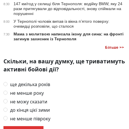
147 км/год у селищі біля Тернополя: водійку BMW, яку 24
8:30
рази притягували до відповідальності, знову спіймали на
порушенні
У Тернополі чоловік випав із вікна п’ятого поверху:
8:00
очевидці розповіли, що сталося
Мама з молитвою написала ікону для сина: на фронті
7:30
загинув захисник із Тернополя
Більше >>
Скільки, на вашу думку, ще триватимуть
активні бойові дії?
ще декілька років
не менше року
не можу сказати
до кінця цієї зими
не менше півроку