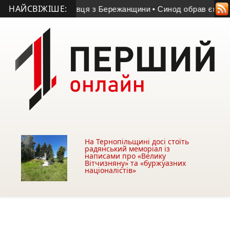
НАЙСВІЖІШЕ:
ковослужбовця з Бережанщини
• Синод обрав єпископа для Б
На Тернопільщині досі стоїть
радянський меморіал із
написами про «Велику
Вітчизняну» та «буржуазних
націоналістів»