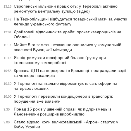
Європейські мільйони працюють: у Теребовлі активно
13:16
ремонтують центральну вулицю (відео)
На Тернопільщині відбудеться товариський матч за участю
12:42
легенди українського футзалу
Драйвовий відпочинок та драйв: прокат квадроциклів на
12:01
Оболоні
Майже 5 га земель незаконно опинилися у комунальній
11:57
власності Бучацької міськради
Як підтримувати фосфорний баланс ґрунту при
11:42
інтенсивному землеробстві
Кривава ДТП на перехресті в Кременці: постраждали водії
10:55
та четверо пасажирів
У Тернополі капітально відремонтують світлофори на
10:30
чотирьох локаціях
У Тернополі перевірили кондиціонери в транспорті:
10:00
порушення вже виявили
Понад 15 років у швейній справі: як підприємець із
9:30
Лановеччини розширив виробництво
Стало відомо, коли великогаївський «Агрон» стартує у
9:00
Кубку України