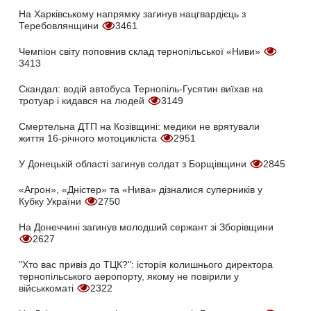
На Харківському напрямку загинув нацгвардієць з
Теребовлянщини
3461
Чемпіон світу поповнив склад тернопільської «Ниви»
3413
Скандал: водій автобуса Тернопіль-Гусятин виїхав на
тротуар і кидався на людей
3149
Смертельна ДТП на Козівщині: медики не врятували
життя 16-річного мотоцикліста
2951
У Донецькій області загинув солдат з Борщівщини
2845
«Агрон», «Дністер» та «Нива» дізналися суперників у
Кубку України
2750
На Донеччині загинув молодший сержант зі Зборівщини
2627
"Хто вас привіз до ТЦК?": історія колишнього директора
тернопільського аеропорту, якому не повірили у
військкоматі
2322