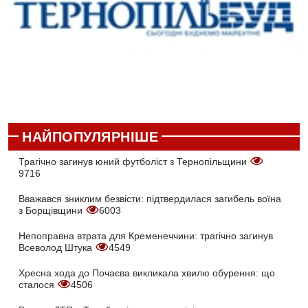
НАЙПОПУЛЯРНІШЕ
Трагічно загинув юний футболіст з Тернопільщини
9716
Вважався зниклим безвісти: підтвердилася загибель воїна
з Борщівщини
6003
Непоправна втрата для Кременеччини: трагічно загинув
Всеволод Штука
4549
Хресна хода до Почаєва викликала хвилю обурення: що
сталося
4506