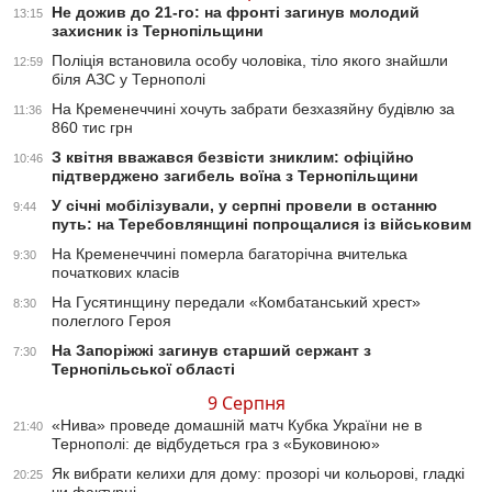
Не дожив до 21-го: на фронті загинув молодий
13:15
захисник із Тернопільщини
Поліція встановила особу чоловіка, тіло якого знайшли
12:59
біля АЗС у Тернополі
На Кременеччині хочуть забрати безхазяйну будівлю за
11:36
860 тис грн
З квітня вважався безвісти зниклим: офіційно
10:46
підтверджено загибель воїна з Тернопільщини
У січні мобілізували, у серпні провели в останню
9:44
путь: на Теребовлянщині попрощалися із військовим
На Кременеччині померла багаторічна вчителька
9:30
початкових класів
На Гусятинщину передали «Комбатанський хрест»
8:30
полеглого Героя
На Запоріжжі загинув старший сержант з
7:30
Тернопільської області
9 Серпня
«Нива» проведе домашній матч Кубка України не в
21:40
Тернополі: де відбудеться гра з «Буковиною»
Як вибрати келихи для дому: прозорі чи кольорові, гладкі
20:25