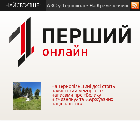
НАЙСВІЖІШЕ:
кого знайшли біля АЗС у Тернополі
• На Кременеччині хочуть 
На Тернопільщині досі стоїть
радянський меморіал із
написами про «Велику
Вітчизняну» та «буржуазних
націоналістів»