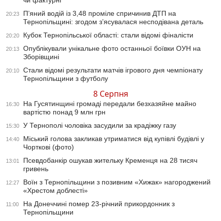
чи фактурні
П’яний водій із 3,48 проміле спричинив ДТП на
20:23
Тернопільщині: згодом з’ясувалася несподівана деталь
Кубок Тернопільської області: стали відомі фіналісти
20:20
Опублікували унікальне фото останньої боївки ОУН на
20:13
Зборівщині
Стали відомі результати матчів ігрового дня чемпіонату
20:10
Тернопільщини з футболу
8 Серпня
На Гусятинщині громаді передали безхазяйне майно
16:30
вартістю понад 9 млн грн
У Тернополі чоловіка засудили за крадіжку газу
15:30
Міський голова закликав утриматися від купівлі будівлі у
14:40
Чорткові (фото)
Псевдобанкір ошукав жительку Кременця на 28 тисяч
13:01
гривень
Воїн з Тернопільщини з позивним «Хижак» нагороджений
12:27
«Хрестом доблесті»
На Донеччині помер 23-річний прикордонник з
11:00
Тернопільщини