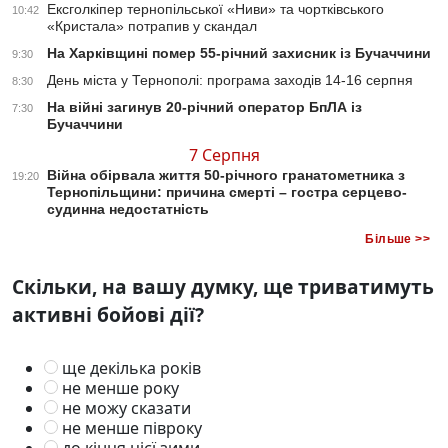
Ексголкіпер тернопільської «Ниви» та чортківського
10:42
«Кристала» потрапив у скандал
На Харківщині помер 55-річний захисник із Бучаччини
9:30
День міста у Тернополі: програма заходів 14-16 серпня
8:30
На війні загинув 20-річний оператор БпЛА із
7:30
Бучаччини
7 Серпня
Війна обірвала життя 50-річного гранатометника з
19:20
Тернопільщини: причина смерті – гостра серцево-
судинна недостатність
Більше >>
Скільки, на вашу думку, ще триватимуть
активні бойові дії?
ще декілька років
не менше року
не можу сказати
не менше півроку