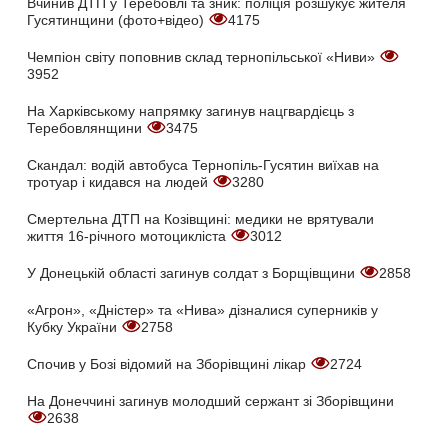
Вчинив ДТП у Теребовлі та зник: поліція розшукує жителя
Гусятинщини (фото+відео)
4175
Чемпіон світу поповнив склад тернопільської «Ниви»
3952
На Харківському напрямку загинув нацгвардієць з
Теребовлянщини
3475
Скандал: водій автобуса Тернопіль-Гусятин виїхав на
тротуар і кидався на людей
3280
Смертельна ДТП на Козівщині: медики не врятували
життя 16-річного мотоцикліста
3012
У Донецькій області загинув солдат з Борщівщини
2858
«Агрон», «Дністер» та «Нива» дізналися суперників у
Кубку України
2758
Спочив у Бозі відомий на Зборівщині лікар
2724
На Донеччині загинув молодший сержант зі Зборівщини
2638