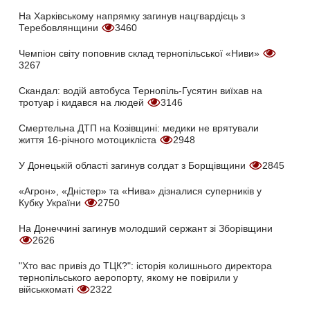
На Харківському напрямку загинув нацгвардієць з
Теребовлянщини
3460
Чемпіон світу поповнив склад тернопільської «Ниви»
3267
Скандал: водій автобуса Тернопіль-Гусятин виїхав на
тротуар і кидався на людей
3146
Смертельна ДТП на Козівщині: медики не врятували
життя 16-річного мотоцикліста
2948
У Донецькій області загинув солдат з Борщівщини
2845
«Агрон», «Дністер» та «Нива» дізналися суперників у
Кубку України
2750
На Донеччині загинув молодший сержант зі Зборівщини
2626
"Хто вас привіз до ТЦК?": історія колишнього директора
тернопільського аеропорту, якому не повірили у
військкоматі
2322