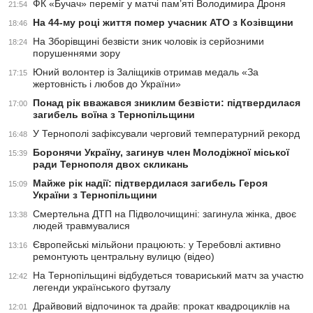
ФК «Бучач» переміг у матчі пам’яті Володимира Дроня
21:54
На 44-му році життя помер учасник АТО з Козівщини
18:46
На Зборівщині безвісти зник чоловік із серйозними
18:24
порушеннями зору
Юний волонтер із Заліщиків отримав медаль «За
17:15
жертовність і любов до України»
Понад рік вважався зниклим безвісти: підтвердилася
17:00
загибель воїна з Тернопільщини
У Тернополі зафіксували черговий температурний рекорд
16:48
Боронячи Україну, загинув член Молодіжної міської
15:39
ради Тернополя двох скликань
Майже рік надії: підтвердилася загибель Героя
15:09
України з Тернопільщини
Смертельна ДТП на Підволочищині: загинула жінка, двоє
13:38
людей травмувалися
Європейські мільйони працюють: у Теребовлі активно
13:16
ремонтують центральну вулицю (відео)
На Тернопільщині відбудеться товариський матч за участю
12:42
легенди українського футзалу
Драйвовий відпочинок та драйв: прокат квадроциклів на
12:01