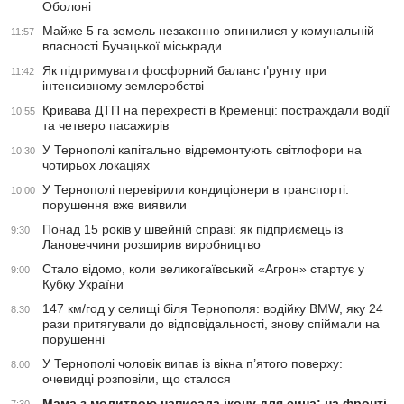
Оболоні
Майже 5 га земель незаконно опинилися у комунальній
11:57
власності Бучацької міськради
Як підтримувати фосфорний баланс ґрунту при
11:42
інтенсивному землеробстві
Кривава ДТП на перехресті в Кременці: постраждали водії
10:55
та четверо пасажирів
У Тернополі капітально відремонтують світлофори на
10:30
чотирьох локаціях
У Тернополі перевірили кондиціонери в транспорті:
10:00
порушення вже виявили
Понад 15 років у швейній справі: як підприємець із
9:30
Лановеччини розширив виробництво
Стало відомо, коли великогаївський «Агрон» стартує у
9:00
Кубку України
147 км/год у селищі біля Тернополя: водійку BMW, яку 24
8:30
рази притягували до відповідальності, знову спіймали на
порушенні
У Тернополі чоловік випав із вікна п’ятого поверху:
8:00
очевидці розповіли, що сталося
Мама з молитвою написала ікону для сина: на фронті
7:30