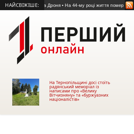
НАЙСВІЖІШЕ:
 Володимира Дроня
• На 44-му році життя помер учасник АТО 
На Тернопільщині досі стоїть
радянський меморіал із
написами про «Велику
Вітчизняну» та «буржуазних
націоналістів»