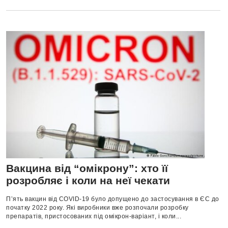
Вакцина від “омікрону”: хто її
розробляє і коли на неї чекати
П’ять вакцин від COVID-19 було допущено до застосування в ЄС до
початку 2022 року. Які виробники вже розпочали розробку
препаратів, пристосованих під омікрон-варіант, і коли...