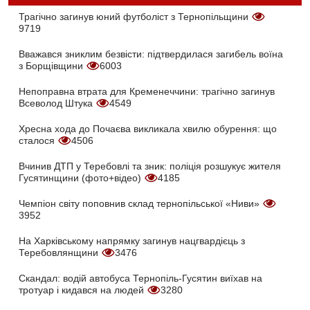
Трагічно загинув юний футболіст з Тернопільщини
9719
Вважався зниклим безвісти: підтвердилася загибель воїна
з Борщівщини
6003
Непоправна втрата для Кременеччини: трагічно загинув
Всеволод Штука
4549
Хресна хода до Почаєва викликала хвилю обурення: що
сталося
4506
Вчинив ДТП у Теребовлі та зник: поліція розшукує жителя
Гусятинщини (фото+відео)
4185
Чемпіон світу поповнив склад тернопільської «Ниви»
3952
На Харківському напрямку загинув нацгвардієць з
Теребовлянщини
3476
Скандал: водій автобуса Тернопіль-Гусятин виїхав на
тротуар і кидався на людей
3280