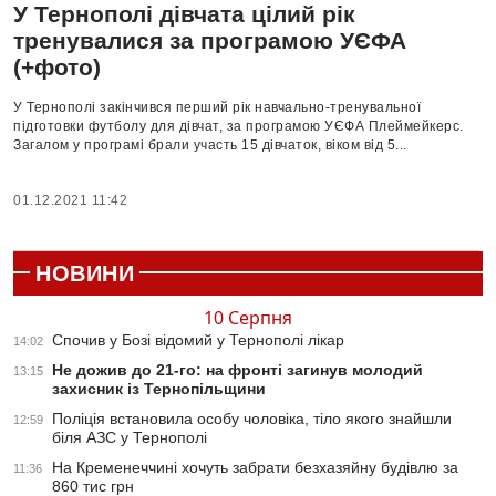
У Тернополі дівчата цілий рік
тренувалися за програмою УЄФА
(+фото)
У Тернополі закінчився перший рік навчально-тренувальної
підготовки футболу для дівчат, за програмою УЄФА Плеймейкерс.
Загалом у програмі брали участь 15 дівчаток, віком від 5...
01.12.2021 11:42
НОВИНИ
10 Серпня
Спочив у Бозі відомий у Тернополі лікар
14:02
Не дожив до 21-го: на фронті загинув молодий
13:15
захисник із Тернопільщини
Поліція встановила особу чоловіка, тіло якого знайшли
12:59
біля АЗС у Тернополі
На Кременеччині хочуть забрати безхазяйну будівлю за
11:36
860 тис грн