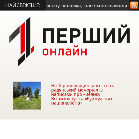
НАЙСВІЖІШЕ:
 встановила особу чоловіка, тіло якого знайшли біля АЗС у 
На Тернопільщині досі стоїть
радянський меморіал із
написами про «Велику
Вітчизняну» та «буржуазних
націоналістів»