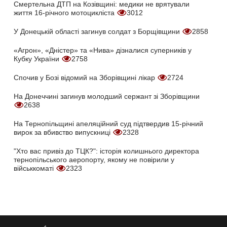
Смертельна ДТП на Козівщині: медики не врятували
життя 16-річного мотоцикліста
3012
У Донецькій області загинув солдат з Борщівщини
2858
«Агрон», «Дністер» та «Нива» дізналися суперників у
Кубку України
2758
Спочив у Бозі відомий на Зборівщині лікар
2724
На Донеччині загинув молодший сержант зі Зборівщини
2638
На Тернопільщині апеляційний суд підтвердив 15-річний
вирок за вбивство випускниці
2328
"Хто вас привіз до ТЦК?": історія колишнього директора
тернопільського аеропорту, якому не повірили у
військкоматі
2323