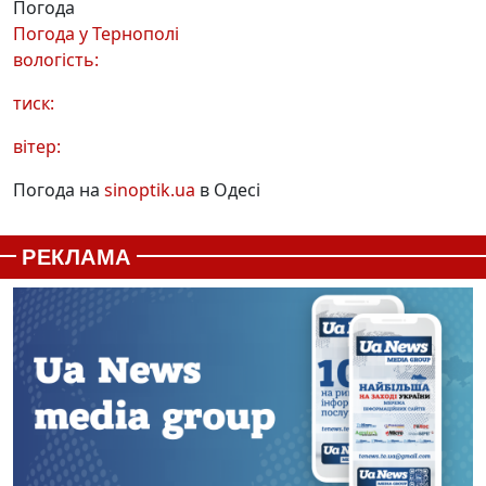
Погода
Погода у
Тернополі
вологість:
тиск:
вітер:
Погода на
sinoptik.ua
в Одесі
РЕКЛАМА