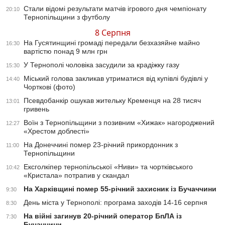
Стали відомі результати матчів ігрового дня чемпіонату
20:10
Тернопільщини з футболу
8 Серпня
На Гусятинщині громаді передали безхазяйне майно
16:30
вартістю понад 9 млн грн
У Тернополі чоловіка засудили за крадіжку газу
15:30
Міський голова закликав утриматися від купівлі будівлі у
14:40
Чорткові (фото)
Псевдобанкір ошукав жительку Кременця на 28 тисяч
13:01
гривень
Воїн з Тернопільщини з позивним «Хижак» нагороджений
12:27
«Хрестом доблесті»
На Донеччині помер 23-річний прикордонник з
11:00
Тернопільщини
Ексголкіпер тернопільської «Ниви» та чортківського
10:42
«Кристала» потрапив у скандал
На Харківщині помер 55-річний захисник із Бучаччини
9:30
День міста у Тернополі: програма заходів 14-16 серпня
8:30
На війні загинув 20-річний оператор БпЛА із
7:30
Бучаччини