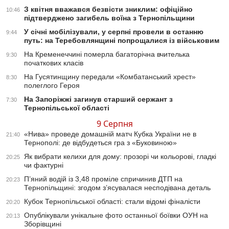
З квітня вважався безвісти зниклим: офіційно
10:46
підтверджено загибель воїна з Тернопільщини
У січні мобілізували, у серпні провели в останню
9:44
путь: на Теребовлянщині попрощалися із військовим
На Кременеччині померла багаторічна вчителька
9:30
початкових класів
На Гусятинщину передали «Комбатанський хрест»
8:30
полеглого Героя
На Запоріжжі загинув старший сержант з
7:30
Тернопільської області
9 Серпня
«Нива» проведе домашній матч Кубка України не в
21:40
Тернополі: де відбудеться гра з «Буковиною»
Як вибрати келихи для дому: прозорі чи кольорові, гладкі
20:25
чи фактурні
П’яний водій із 3,48 проміле спричинив ДТП на
20:23
Тернопільщині: згодом з’ясувалася несподівана деталь
Кубок Тернопільської області: стали відомі фіналісти
20:20
Опублікували унікальне фото останньої боївки ОУН на
20:13
Зборівщині