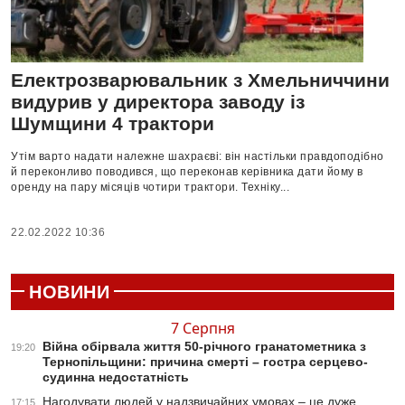
Електрозварювальник з Хмельниччини
видурив у директора заводу із
Шумщини 4 трактори
Утім варто надати належне шахраєві: він настільки правдоподібно
й переконливо поводився, що переконав керівника дати йому в
оренду на пару місяців чотири трактори. Техніку...
22.02.2022 10:36
НОВИНИ
7 Серпня
Війна обірвала життя 50-річного гранатометника з
19:20
Тернопільщини: причина смерті – гостра серцево-
судинна недостатність
Нагодувати людей у надзвичайних умовах – це дуже
17:15