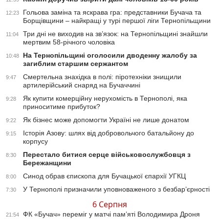
Гольова заміна та яскрава гра: представники Бучача та
12:23
Борщівщини – найкращі у турі першої ліги Тернопільщини
Три дні не виходив на зв’язок: на Тернопільщині знайшли
11:04
мертвим 58-річного чоловіка
На Тернопільщині оголосили дводенну жалобу за
10:48
загиблим старшим сержантом
Смертельна знахідка в полі: піротехніки знищили
9:47
артилерійський снаряд на Бучаччині
Як купити комерційну нерухомість в Тернополі, яка
9:28
приноситиме прибуток?
Як бізнес може допомогти Україні не лише донатом
9:22
Історія Азову: шлях від добровольчого батальйону до
9:15
корпусу
Перестало битися серце військовослужбовця з
8:30
Бережанщини
Синод обрав єпископа для Бучацької єпархії УГКЦ
8:00
У Тернополі призначили уповноваженого з безбар’єрності
7:30
6 Серпня
ФК «Бучач» переміг у матчі пам’яті Володимира Дроня
21:54