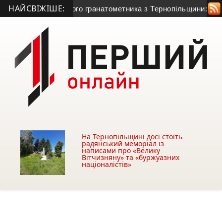
НАЙСВІЖІШЕ:
вала життя 50-річного гранатометника з Тернопільщини: прич
На Тернопільщині досі стоїть
радянський меморіал із
написами про «Велику
Вітчизняну» та «буржуазних
націоналістів»