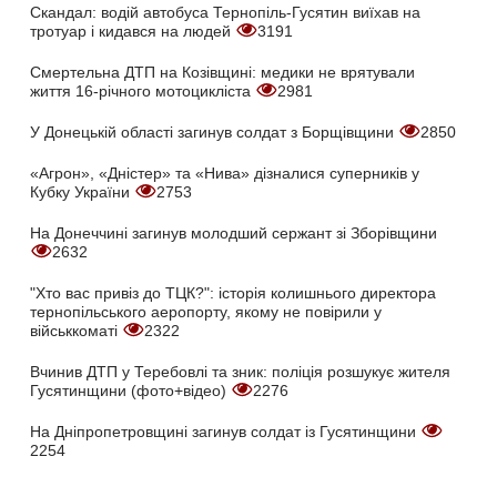
Скандал: водій автобуса Тернопіль-Гусятин виїхав на
тротуар і кидався на людей
3191
Смертельна ДТП на Козівщині: медики не врятували
життя 16-річного мотоцикліста
2981
У Донецькій області загинув солдат з Борщівщини
2850
«Агрон», «Дністер» та «Нива» дізналися суперників у
Кубку України
2753
На Донеччині загинув молодший сержант зі Зборівщини
2632
"Хто вас привіз до ТЦК?": історія колишнього директора
тернопільського аеропорту, якому не повірили у
військкоматі
2322
Вчинив ДТП у Теребовлі та зник: поліція розшукує жителя
Гусятинщини (фото+відео)
2276
На Дніпропетровщині загинув солдат із Гусятинщини
2254