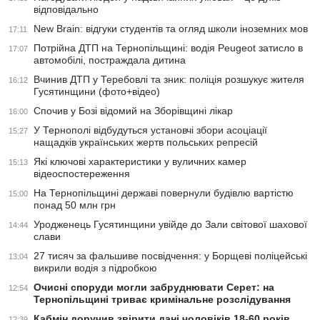
відповідально
New Brain: відгуки студентів та огляд школи іноземних мов
17:11
Потрійна ДТП на Тернопільщині: водія Peugeot затисло в
17:07
автомобілі, постраждала дитина
Вчинив ДТП у Теребовлі та зник: поліція розшукує жителя
16:12
Гусятинщини (фото+відео)
Спочив у Бозі відомий на Зборівщині лікар
16:00
У Тернополі відбудуться установчі збори асоціації
15:27
нащадків українських жертв польських репресій
Які ключові характеристики у вуличних камер
15:13
відеоспостереження
На Тернопільщині державі повернули будівлю вартістю
15:00
понад 50 млн грн
Уродженець Гусятинщини увійде до Зали світової шахової
14:44
слави
27 тисяч за фальшиве посвідчення: у Борщеві поліцейські
13:04
викрили водія з підробкою
Очисні споруди могли забруднювати Серет: на
12:54
Тернопільщині триває кримінальне розслідування
Кабмін доручив звірити дані чоловіків 18-60 років
12:39