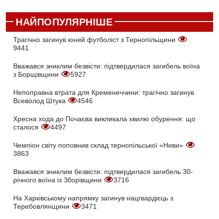
НАЙПОПУЛЯРНІШЕ
Трагічно загинув юний футболіст з Тернопільщини
9441
Вважався зниклим безвісти: підтвердилася загибель воїна
з Борщівщини
5927
Непоправна втрата для Кременеччини: трагічно загинув
Всеволод Штука
4546
Хресна хода до Почаєва викликала хвилю обурення: що
сталося
4497
Чемпіон світу поповнив склад тернопільської «Ниви»
3863
Вважався зниклим безвісти: підтвердилася загибель 30-
річного воїна із Зборівщини
3716
На Харківському напрямку загинув нацгвардієць з
Теребовлянщини
3471