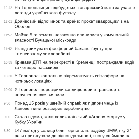
На Тернопільщині відбудеться товариський матч за участю
12:42
легенди українського футзалу
Драйвовий відпочинок та драйв: прокат квадроциклів на
12:01
Оболоні
Майже 5 га земель незаконно опинилися у комунальній
11:57
власності Бучацької міськради
Як підтримувати фосфорний баланс ґрунту при
11:42
інтенсивному землеробстві
Кривава ДТП на перехресті в Кременці: постраждали водії
10:55
та четверо пасажирів
У Тернополі капітально відремонтують світлофори на
10:30
чотирьох локаціях
У Тернополі перевірили кондиціонери в транспорті:
10:00
порушення вже виявили
Понад 15 років у швейній справі: як підприємець із
9:30
Лановеччини розширив виробництво
Стало відомо, коли великогаївський «Агрон» стартує у
9:00
Кубку України
147 км/год у селищі біля Тернополя: водійку BMW, яку 24
8:30
рази притягували до відповідальності, знову спіймали на