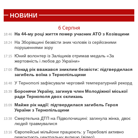
НОВИНИ
6 Серпня
На 44-му році життя помер учасник АТО з Козівщини
18:46
На Зборівщині безвісти зник чоловік із серйозними
18:24
порушеннями зору
Юний волонтер із Заліщиків отримав медаль «За
17:15
жертовність і любов до України»
Понад рік вважався зниклим безвісти: підтвердилася
17:00
загибель воїна з Тернопільщини
У Тернополі зафіксували черговий температурний рекорд
16:48
Боронячи Україну, загинув член Молодіжної міської
15:39
ради Тернополя двох скликань
Майже рік надії: підтвердилася загибель Героя
15:09
України з Тернопільщини
Смертельна ДТП на Підволочищині: загинула жінка, двоє
13:38
людей травмувалися
Європейські мільйони працюють: у Теребовлі активно
13:16
ремонтують центральну вулицю (відео)