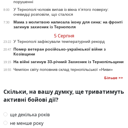
порушенні
У Тернополі чоловік випав із вікна п’ятого поверху:
8:00
очевидці розповіли, що сталося
Мама з молитвою написала ікону для сина: на фронті
7:30
загинув захисник із Тернополя
5 Серпня
У Тернополі зафіксували температурний рекорд
23:22
Помер ветеран російсько-української війни з
20:47
Козівщини
На війні загинув 33-річний Захисник із Тернопільщини
19:15
Чемпіон світу поповнив склад тернопільської «Ниви»
18:55
Більше >>
Скільки, на вашу думку, ще триватимуть
активні бойові дії?
ще декілька років
не менше року