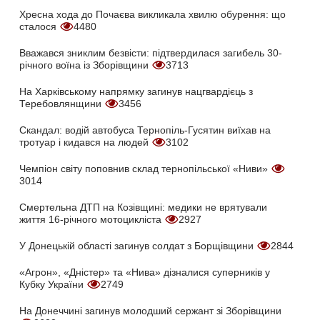
Хресна хода до Почаєва викликала хвилю обурення: що
сталося
4480
Вважався зниклим безвісти: підтвердилася загибель 30-
річного воїна із Зборівщини
3713
На Харківському напрямку загинув нацгвардієць з
Теребовлянщини
3456
Скандал: водій автобуса Тернопіль-Гусятин виїхав на
тротуар і кидався на людей
3102
Чемпіон світу поповнив склад тернопільської «Ниви»
3014
Смертельна ДТП на Козівщині: медики не врятували
життя 16-річного мотоцикліста
2927
У Донецькій області загинув солдат з Борщівщини
2844
«Агрон», «Дністер» та «Нива» дізналися суперників у
Кубку України
2749
На Донеччині загинув молодший сержант зі Зборівщини