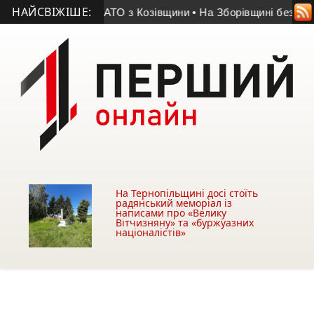
НАЙСВІЖІШЕ:
помер учасник АТО з Козівщини
• На Зборівщині безвісти зни
На Тернопільщині досі стоїть
радянський меморіал із
написами про «Велику
Вітчизняну» та «буржуазних
націоналістів»