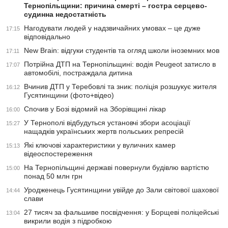
Тернопільщини: причина смерті – гостра серцево-
судинна недостатність
Нагодувати людей у надзвичайних умовах – це дуже
17:15
відповідально
New Brain: відгуки студентів та огляд школи іноземних мов
17:11
Потрійна ДТП на Тернопільщині: водія Peugeot затисло в
17:07
автомобілі, постраждала дитина
Вчинив ДТП у Теребовлі та зник: поліція розшукує жителя
16:12
Гусятинщини (фото+відео)
Спочив у Бозі відомий на Зборівщині лікар
16:00
У Тернополі відбудуться установчі збори асоціації
15:27
нащадків українських жертв польських репресій
Які ключові характеристики у вуличних камер
15:13
відеоспостереження
На Тернопільщині державі повернули будівлю вартістю
15:00
понад 50 млн грн
Уродженець Гусятинщини увійде до Зали світової шахової
14:44
слави
27 тисяч за фальшиве посвідчення: у Борщеві поліцейські
13:04
викрили водія з підробкою