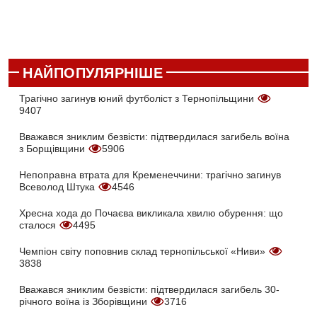
НАЙПОПУЛЯРНІШЕ
Трагічно загинув юний футболіст з Тернопільщини
9407
Вважався зниклим безвісти: підтвердилася загибель воїна
з Борщівщини
5906
Непоправна втрата для Кременеччини: трагічно загинув
Всеволод Штука
4546
Хресна хода до Почаєва викликала хвилю обурення: що
сталося
4495
Чемпіон світу поповнив склад тернопільської «Ниви»
3838
Вважався зниклим безвісти: підтвердилася загибель 30-
річного воїна із Зборівщини
3716