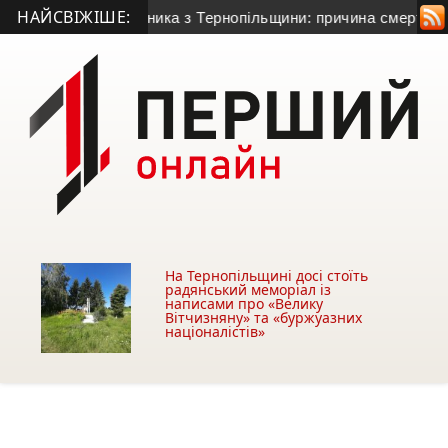
НАЙСВІЖІШЕ:
ного гранатометника з Тернопільщини: причина смерті – гост
На Тернопільщині досі стоїть
радянський меморіал із
написами про «Велику
Вітчизняну» та «буржуазних
націоналістів»