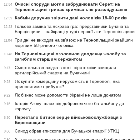
Очисні споруди могли забруднювати Серет: на
12:54
Тернопільщині триває кримінальне розслідування
Кабмін доручив звірити дані чоловіків 18-60 років
12:39
Гольова заміна та яскрава гра: представники Бучача та
12:23
Борщівщини – найкращі у турі першої ліги Тернопільщини
Три дні не виходив на зв’язок: на Тернопільщині знайшли
11:04
мертвим 58-річного чоловіка
На Тернопільщині оголосили дводенну жалобу за
10:48
загиблим старшим сержантом
Смертельна знахідка в полі: піротехніки знищили
9:47
артилерійський снаряд на Бучаччині
Як купити комерційну нерухомість в Тернополі, яка
9:28
приноситиме прибуток?
Як бізнес може допомогти Україні не лише донатом
9:22
Історія Азову: шлях від добровольчого батальйону до
9:15
корпусу
Перестало битися серце військовослужбовця з
8:30
Бережанщини
Синод обрав єпископа для Бучацької єпархії УГКЦ
8:00
У Тернополі призначили уповноваженого з безбар’єрності
7:30