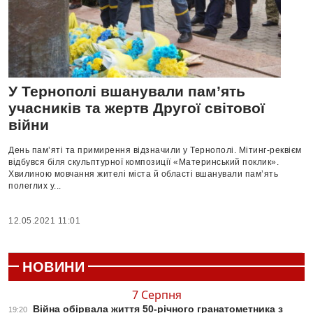
У Тернополі вшанували пам’ять
учасників та жертв Другої світової
війни
День пам’яті та примирення відзначили у Тернополі. Мітинг-реквієм
відбувся біля скульптурної композиції «Материнський поклик».
Хвилиною мовчання жителі міста й області вшанували пам’ять
полеглих у...
12.05.2021 11:01
НОВИНИ
7 Серпня
Війна обірвала життя 50-річного гранатометника з
19:20