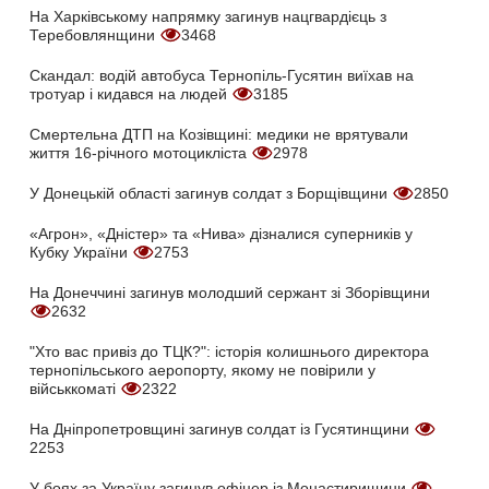
На Харківському напрямку загинув нацгвардієць з
Теребовлянщини
3468
Скандал: водій автобуса Тернопіль-Гусятин виїхав на
тротуар і кидався на людей
3185
Смертельна ДТП на Козівщині: медики не врятували
життя 16-річного мотоцикліста
2978
У Донецькій області загинув солдат з Борщівщини
2850
«Агрон», «Дністер» та «Нива» дізналися суперників у
Кубку України
2753
На Донеччині загинув молодший сержант зі Зборівщини
2632
"Хто вас привіз до ТЦК?": історія колишнього директора
тернопільського аеропорту, якому не повірили у
військкоматі
2322
На Дніпропетровщині загинув солдат із Гусятинщини
2253
У боях за Україну загинув офіцер із Монастирищини