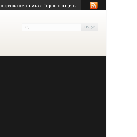
анатометника з Тернопільщини: причина смерті – гостра серцев