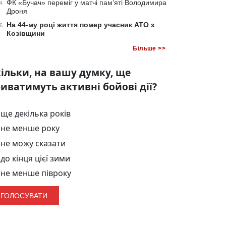
ФК «Бучач» переміг у матчі пам’яті Володимира
4
Дроня
На 44-му році життя помер учасник АТО з
6
Козівщини
Більше >>
ільки, на вашу думку, ще
иватимуть активні бойові дії?
ще декілька років
не менше року
не можу сказати
до кінця цієї зими
не менше півроку