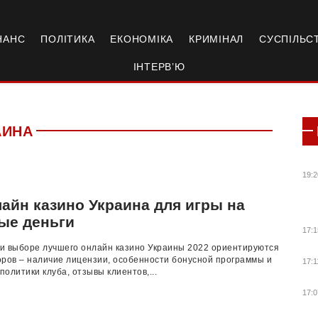
НАНС
ПОЛІТИКА
ЕКОНОМІКА
КРИМІНАЛ
СУСПІЛЬС
ІНТЕРВ’Ю
АИНА
19:2
лайн казино Украина для игры на
ые деньги
17:1
и выборе лучшего онлайн казино Украины 2022 ориентируются
оров – наличие лицензии, особенности бонусной программы и
17:1
олитики клуба, отзывы клиентов,...
17:0