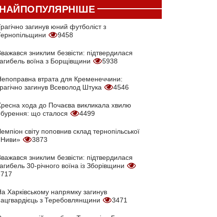
НАЙПОПУЛЯРНІШЕ
рагічно загинув юний футболіст з
Тернопільщини
9458
Вважався зниклим безвісти: підтвердилася
загибель воїна з Борщівщини
5938
Непоправна втрата для Кременеччини:
трагічно загинув Всеволод Штука
4546
Хресна хода до Почаєва викликала хвилю
обурення: що сталося
4499
емпіон світу поповнив склад тернопільської
«Ниви»
3873
Вважався зниклим безвісти: підтвердилася
агибель 30-річного воїна із Зборівщини
3717
На Харківському напрямку загинув
нацгвардієць з Теребовлянщини
3471