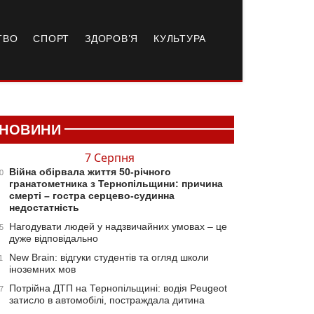
ТВО
СПОРТ
ЗДОРОВ’Я
КУЛЬТУРА
НОВИНИ
7 Серпня
Війна обірвала життя 50-річного
0
гранатометника з Тернопільщини: причина
смерті – гостра серцево-судинна
недостатність
Нагодувати людей у надзвичайних умовах – це
5
дуже відповідально
New Brain: відгуки студентів та огляд школи
1
іноземних мов
Потрійна ДТП на Тернопільщині: водія Peugeot
7
затисло в автомобілі, постраждала дитина