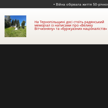
• Війна обірвала життя 50-річного гр
На Тернопільщині досі стоїть радянський
меморіал із написами про «Велику
Вітчизняну» та «буржуазних націоналістів»