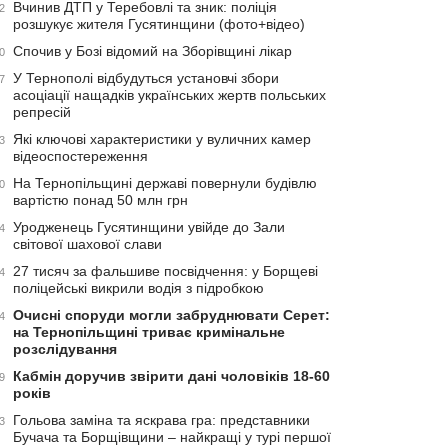
Вчинив ДТП у Теребовлі та зник: поліція
2
розшукує жителя Гусятинщини (фото+відео)
Спочив у Бозі відомий на Зборівщині лікар
0
У Тернополі відбудуться установчі збори
7
асоціації нащадків українських жертв польських
репресій
Які ключові характеристики у вуличних камер
3
відеоспостереження
На Тернопільщині державі повернули будівлю
0
вартістю понад 50 млн грн
Уродженець Гусятинщини увійде до Зали
4
світової шахової слави
27 тисяч за фальшиве посвідчення: у Борщеві
4
поліцейські викрили водія з підробкою
Очисні споруди могли забруднювати Серет:
4
на Тернопільщині триває кримінальне
розслідування
Кабмін доручив звірити дані чоловіків 18-60
9
років
Гольова заміна та яскрава гра: представники
3
Бучача та Борщівщини – найкращі у турі першої