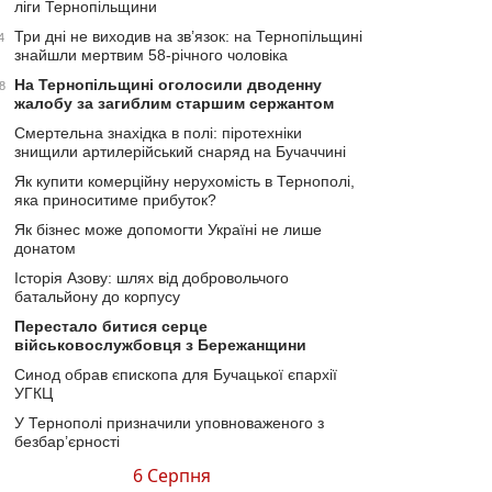
ліги Тернопільщини
Три дні не виходив на зв’язок: на Тернопільщині
4
знайшли мертвим 58-річного чоловіка
На Тернопільщині оголосили дводенну
8
жалобу за загиблим старшим сержантом
Смертельна знахідка в полі: піротехніки
знищили артилерійський снаряд на Бучаччині
Як купити комерційну нерухомість в Тернополі,
яка приноситиме прибуток?
Як бізнес може допомогти Україні не лише
донатом
Історія Азову: шлях від добровольчого
батальйону до корпусу
Перестало битися серце
військовослужбовця з Бережанщини
Синод обрав єпископа для Бучацької єпархії
УГКЦ
У Тернополі призначили уповноваженого з
безбар’єрності
6 Серпня