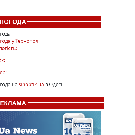
ПОГОДА
года
года у
Тернополі
логість:
ск:
ер:
года на
sinoptik.ua
в Одесі
РЕКЛАМА