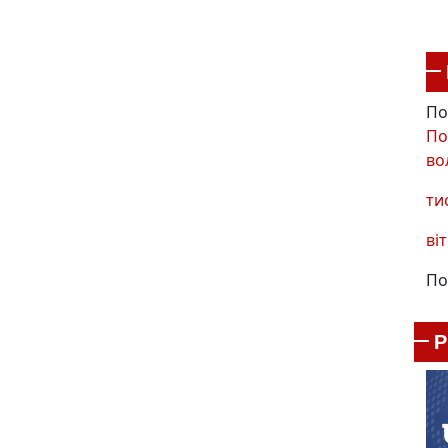
По
По
во
ти
віт
По