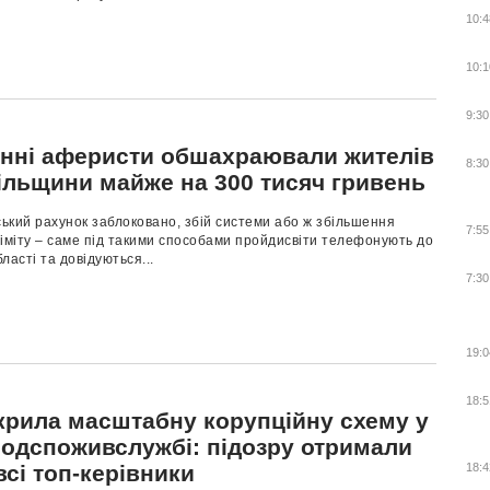
10:4
10:1
9:30
нні аферисти обшахраювали жителів
8:30
ільщини майже на 300 тисяч гривень
ький рахунок заблоковано, збій системи або ж збільшення
7:55
іміту – саме під такими способами пройдисвіти телефонують до
ласті та довідуються...
7:30
19:0
18:5
крила масштабну корупційну схему у
одспоживслужбі: підозру отримали
сі топ-керівники
18:4