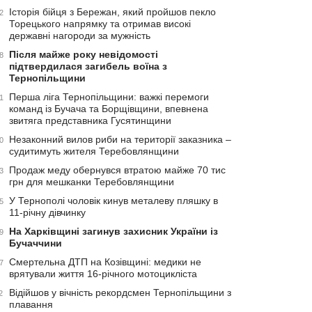
Історія бійця з Бережан, який пройшов пекло
2
Торецького напрямку та отримав високі
державні нагороди за мужність
Після майже року невідомості
8
підтвердилася загибель воїна з
Тернопільщини
Перша ліга Тернопільщини: важкі перемоги
1
команд із Бучача та Борщівщини, впевнена
звитяга представника Гусятинщини
Незаконний вилов риби на території заказника –
0
судитимуть жителя Теребовлянщини
Продаж меду обернувся втратою майже 70 тис
3
грн для мешканки Теребовлянщини
У Тернополі чоловік кинув металеву пляшку в
5
11-річну дівчинку
На Харківщині загинув захисник України із
9
Бучаччини
Смертельна ДТП на Козівщині: медики не
7
врятували життя 16-річного мотоцикліста
Відійшов у вічність рекордсмен Тернопільщини з
2
плавання