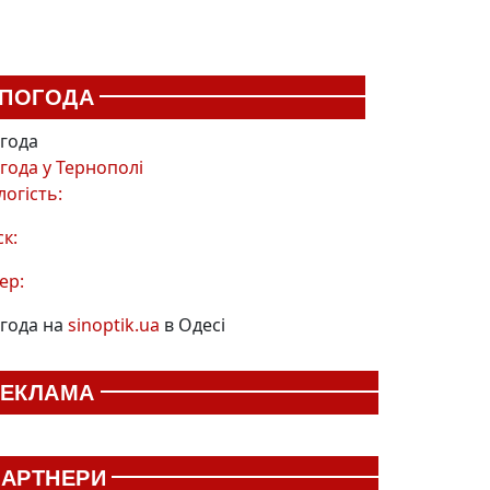
ПОГОДА
года
года у
Тернополі
логість:
ск:
ер:
года на
sinoptik.ua
в Одесі
РЕКЛАМА
АРТНЕРИ