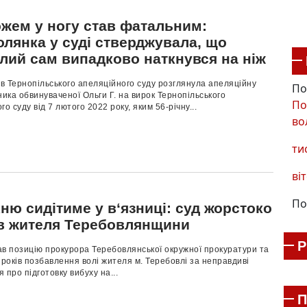
ожем у ногу став фатальним:
олянка у суді стверджувала, що
ілий сам випадково наткнувся на ніж
ів Тернопільського апеляційного суду розглянула апеляційну
По
ника обвинуваченої Ольги Г. на вирок Тернопільського
По
о суду від 7 лютого 2022 року, яким 56-річну...
во
ти
віт
По
ню сидітиме у в‘язниці: суд жорстоко
в жителя Теребовлянщини
ав позицію прокурора Теребовлянської окружної прокуратури та
 років позбавлення волі жителя м. Теребовлі за неправдиві
 про підготовку вибуху на...
П