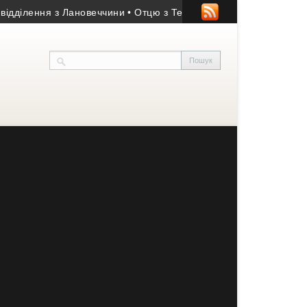
ення з Лановеччини
• Отцю з Тернопільщини заборонено свяще