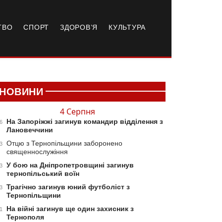
ТВО
СПОРТ
ЗДОРОВ’Я
КУЛЬТУРА
НОВИНИ
4 Серпня
На Запоріжжі загинув командир відділення з
6
Лановеччини
Отцю з Тернопільщини заборонено
3
священнослужіння
У бою на Дніпропетровщині загинув
3
тернопільський воїн
Трагічно загинув юний футболіст з
3
Тернопільщини
На війні загинув ще один захисник з
1
Тернополя