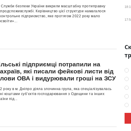
і Служби безпеки України викрили масштабну протиправну
18:1
продспоживслужбі. Керівництво цієї структури намагалося
контрольне підприємство, яке протягом 2022 року мало
17:5
своїти»...
Ск
тр
ільські підприємці потрапили на
ахраїв, які писали фейкові листи від
олови ОВА і видурювали гроші на ЗСУ
2 року в м. Дніпро діяла злочинна група, яка спеціалізувалась
ні коштами суб’єктів господарювання з Одещини та інших
їни під...