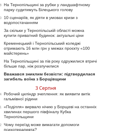
На Тернопільщині за рубки у ландшафтному
8
парку судитимуть Білецького голову
10 сценаріїв, як діяти в умовах кризи з
0
водопостачанням
За скільки у Тернопільській області можна
купити приватний будинок: актуальні ціни
Кременецький і Тернопільський коледжі
отримають 16 млн грн у межах проєкту «100
майстерень»
На Тернопільщині за пів року одружилися втричі
більше пар, ніж розлучилися
Вважався зниклим безвісти: підтвердилася
загибель воїна з Борщівщини
3 Серпня
Робочий циліндр зчеплення: як виявити витік
4
гальмівної рідини
«Поділля» вирвало нічию у Борщеві на останніх
1
хвилинах першого півфіналу Кубка
Тернопільщини
Чому переїзд може вимагати допомоги
2
психотерапевта?