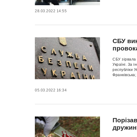
28.03.2022 14:55
СБУ вик
провок
СБУ зірвала
Україні. За 
республіки У
Франківська; 
05.03.2022 16:34
Порізав
дружин