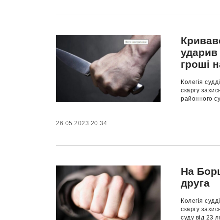
Криваве
ударив
гроші н
Колегія судд
скаргу захис
районного су
26.05.2023 20:34
На Борщ
друга
Колегія судд
скаргу захис
суду від 23 