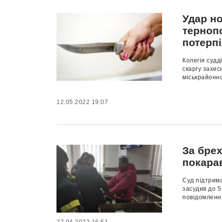
Удар н
терноп
потерп
Колегія судд
скаргу захис
міськрайонног
12.05.2022 19:07
За брех
покара
Суд підтрим
засудив до 5
повідомлення