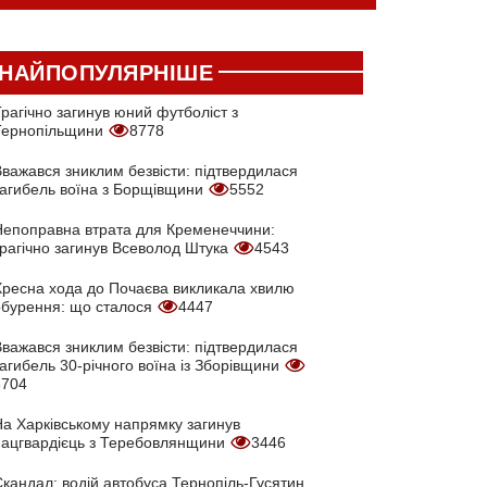
НАЙПОПУЛЯРНІШЕ
рагічно загинув юний футболіст з
Тернопільщини
8778
Вважався зниклим безвісти: підтвердилася
загибель воїна з Борщівщини
5552
Непоправна втрата для Кременеччини:
трагічно загинув Всеволод Штука
4543
Хресна хода до Почаєва викликала хвилю
обурення: що сталося
4447
Вважався зниклим безвісти: підтвердилася
агибель 30-річного воїна із Зборівщини
3704
На Харківському напрямку загинув
нацгвардієць з Теребовлянщини
3446
кандал: водій автобуса Тернопіль-Гусятин