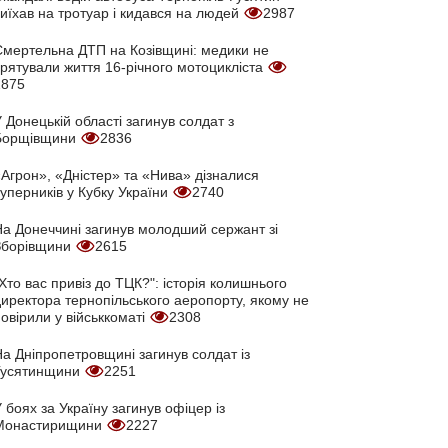
иїхав на тротуар і кидався на людей
2987
Смертельна ДТП на Козівщині: медики не
врятували життя 16-річного мотоцикліста
2875
 Донецькій області загинув солдат з
Борщівщини
2836
Агрон», «Дністер» та «Нива» дізналися
уперників у Кубку України
2740
На Донеччині загинув молодший сержант зі
Зборівщини
2615
Хто вас привіз до ТЦК?": історія колишнього
директора тернопільського аеропорту, якому не
овірили у військкоматі
2308
а Дніпропетровщині загинув солдат із
Гусятинщини
2251
 боях за Україну загинув офіцер із
Монастирищини
2227