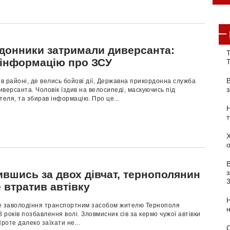
донники затримали диверсанта:
Т
 інформацію про ЗСУ
 в районі, де велись бойові дії, Державна прикордонна служба
версанта. Чоловік їздив на велосипеді, маскуючись під
теля, та збирав інформацію. Про це...
з
ившись за двох дівчат, тернополянин
 втратив автівку
е заволодіння транспортним засобом жителю Тернополя
8 років позбавлення волі. Зловмисник сів за кермо чужої автівки
Проте далеко заїхати не...
С