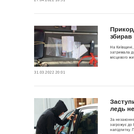
27.04.2022 16:51
Прикор
збирав
На Київщині,
затримала ди
місцевого жи
31.03.2022 20:01
Заступ
ледь не
За незаконн
загрожує до 
напідпитку. 