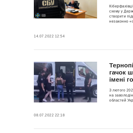
Кіберфахівц
схему у Держ
створити під
незаконно «о
14.07.2022 12:54
Терноп
гачок ш
імені г
З лютого 202
на заволодін
областей Укра
08.07.2022 22:18