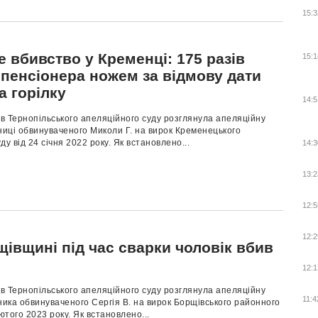
15:3
 вбивство у Кременці: 175 разів
15:1
 пенсіонера ножем за відмову дати
а горілку
14:5
ів Тернопільського апеляційного суду розглянула апеляційну
ниці обвинуваченого Миколи Г. на вирок Кременецького
ду від 24 січня 2022 року. Як встановлено...
14:3
13:2
12:5
12:2
івщині під час сварки чоловік вбив
12:1
ів Тернопільського апеляційного суду розглянула апеляційну
11:4
ника обвинуваченого Сергія В. на вирок Борщівського районного
лютого 2023 року. Як встановлено...