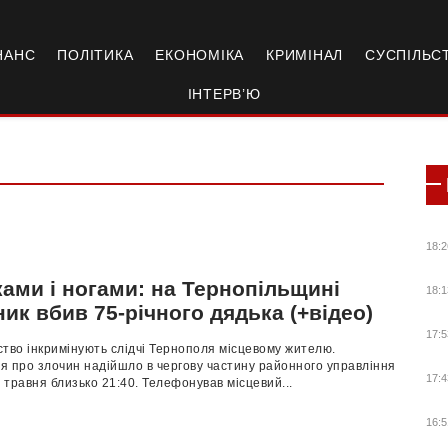
НАНС
ПОЛІТИКА
ЕКОНОМІКА
КРИМІНАЛ
СУСПІЛЬС
ІНТЕРВ’Ю
18:2
ами і ногами: на Тернопільщині
18:1
ик вбив 75-річного дядька (+відео)
17:5
тво інкримінують слідчі Тернополя місцевому жителю.
я про злочин надійшло в чергову частину районного управління
17:4
8 травня близько 21:40. Телефонував місцевий...
16:5