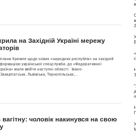
в
У
рила на Західній Україні мережу
аторів
«
с
 плани Кремля щодо нових «народних республік» на західній
інформацією української спецслужби, до «Федеративної
країна» мали ввійти наступні області: Івано-
Закарпатська; Львівська; Тернопільська;...
"
п
Н
 вагітну: чоловік накинувся на свою
У
у