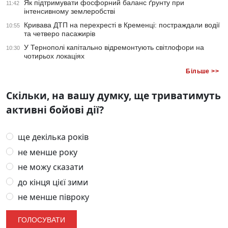
Як підтримувати фосфорний баланс ґрунту при
11:42
інтенсивному землеробстві
Кривава ДТП на перехресті в Кременці: постраждали водії
10:55
та четверо пасажирів
У Тернополі капітально відремонтують світлофори на
10:30
чотирьох локаціях
Більше >>
Скільки, на вашу думку, ще триватимуть
активні бойові дії?
ще декілька років
не менше року
не можу сказати
до кінця цієї зими
не менше півроку