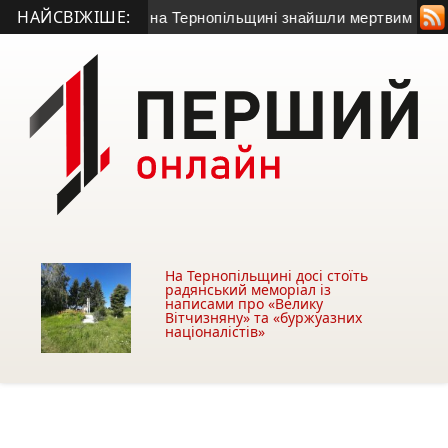
НАЙСВІЖІШЕ:
иходив на зв’язок: на Тернопільщині знайшли мертвим 58-річн
На Тернопільщині досі стоїть
радянський меморіал із
написами про «Велику
Вітчизняну» та «буржуазних
націоналістів»