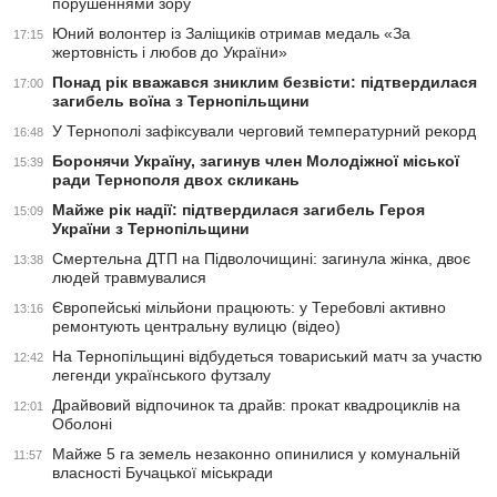
порушеннями зору
Юний волонтер із Заліщиків отримав медаль «За
17:15
жертовність і любов до України»
Понад рік вважався зниклим безвісти: підтвердилася
17:00
загибель воїна з Тернопільщини
У Тернополі зафіксували черговий температурний рекорд
16:48
Боронячи Україну, загинув член Молодіжної міської
15:39
ради Тернополя двох скликань
Майже рік надії: підтвердилася загибель Героя
15:09
України з Тернопільщини
Смертельна ДТП на Підволочищині: загинула жінка, двоє
13:38
людей травмувалися
Європейські мільйони працюють: у Теребовлі активно
13:16
ремонтують центральну вулицю (відео)
На Тернопільщині відбудеться товариський матч за участю
12:42
легенди українського футзалу
Драйвовий відпочинок та драйв: прокат квадроциклів на
12:01
Оболоні
Майже 5 га земель незаконно опинилися у комунальній
11:57
власності Бучацької міськради