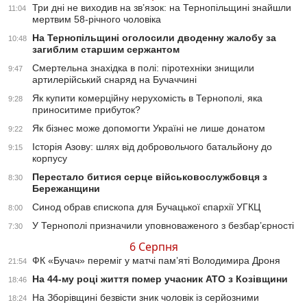
Три дні не виходив на зв’язок: на Тернопільщині знайшли
11:04
мертвим 58-річного чоловіка
На Тернопільщині оголосили дводенну жалобу за
10:48
загиблим старшим сержантом
Смертельна знахідка в полі: піротехніки знищили
9:47
артилерійський снаряд на Бучаччині
Як купити комерційну нерухомість в Тернополі, яка
9:28
приноситиме прибуток?
Як бізнес може допомогти Україні не лише донатом
9:22
Історія Азову: шлях від добровольчого батальйону до
9:15
корпусу
Перестало битися серце військовослужбовця з
8:30
Бережанщини
Синод обрав єпископа для Бучацької єпархії УГКЦ
8:00
У Тернополі призначили уповноваженого з безбар’єрності
7:30
6 Серпня
ФК «Бучач» переміг у матчі пам’яті Володимира Дроня
21:54
На 44-му році життя помер учасник АТО з Козівщини
18:46
На Зборівщині безвісти зник чоловік із серйозними
18:24