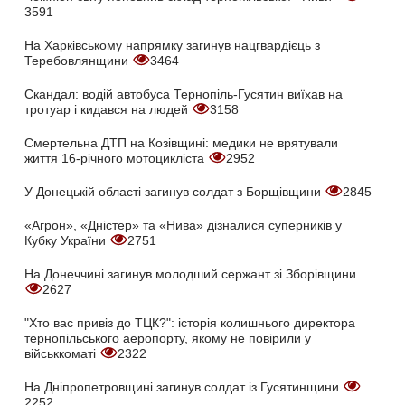
3591
На Харківському напрямку загинув нацгвардієць з
Теребовлянщини
3464
Скандал: водій автобуса Тернопіль-Гусятин виїхав на
тротуар і кидався на людей
3158
Смертельна ДТП на Козівщині: медики не врятували
життя 16-річного мотоцикліста
2952
У Донецькій області загинув солдат з Борщівщини
2845
«Агрон», «Дністер» та «Нива» дізналися суперників у
Кубку України
2751
На Донеччині загинув молодший сержант зі Зборівщини
2627
"Хто вас привіз до ТЦК?": історія колишнього директора
тернопільського аеропорту, якому не повірили у
військкоматі
2322
На Дніпропетровщині загинув солдат із Гусятинщини
2252