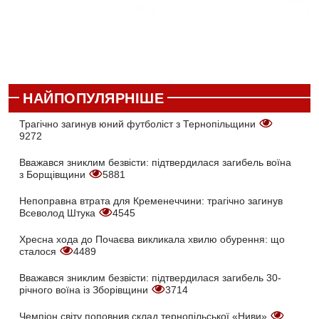
НАЙПОПУЛЯРНІШЕ
Трагічно загинув юний футболіст з Тернопільщини
9272
Вважався зниклим безвісти: підтвердилася загибель воїна
з Борщівщини
5881
Непоправна втрата для Кременеччини: трагічно загинув
Всеволод Штука
4545
Хресна хода до Почаєва викликала хвилю обурення: що
сталося
4489
Вважався зниклим безвісти: підтвердилася загибель 30-
річного воїна із Зборівщини
3714
Чемпіон світу поповнив склад тернопільської «Ниви»