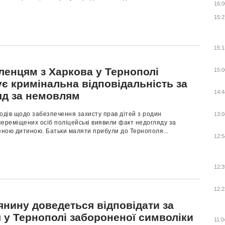
16:0
15:2
15:1
ленцям з Харкова у Тернополі
15:0
є кримінальна відповідальність за
14:4
яд за немовлям
одів щодо забезпечення захисту прав дітей з родин
13:0
ереміщених осіб поліцейські виявили факт недогляду за
ною дитиною. Батьки маляти прибули до Тернополя...
12:5
12:3
12:2
янину доведеться відповідати за
 у Тернополі забороненої символіки
11:0