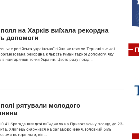
поля на Харків виїхала рекордна
ть допомоги
П
сь час російсько-української війни жителями Тернопільської
 організована рекордна кількість гуманітарної допомогу, яку
 в найгарячіші точки України. Цього разу поїзд...
ополі рятували молодого
янина
10.41 бригада швидкої виїжджала на Привокзальну площу, до 23-
єнта. Хлопець скаржився на запаморочення, головний біль,
овами потерпілого, він...