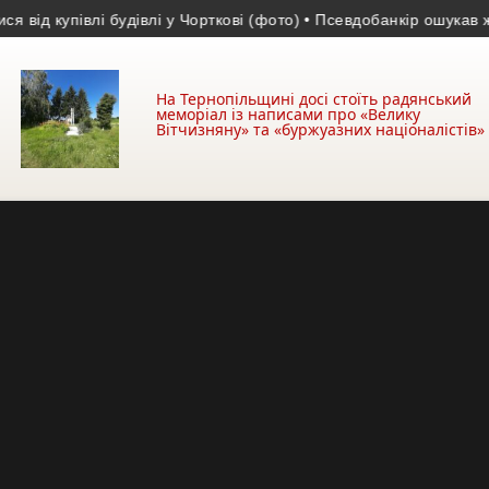
упівлі будівлі у Чорткові (фото)
• Псевдобанкір ошукав жительк
На Тернопільщині досі стоїть радянський
меморіал із написами про «Велику
Вітчизняну» та «буржуазних націоналістів»