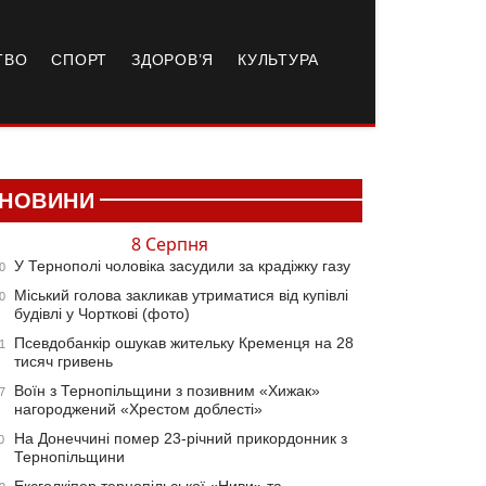
ТВО
СПОРТ
ЗДОРОВ’Я
КУЛЬТУРА
НОВИНИ
8 Серпня
У Тернополі чоловіка засудили за крадіжку газу
0
Міський голова закликав утриматися від купівлі
0
будівлі у Чорткові (фото)
Псевдобанкір ошукав жительку Кременця на 28
1
тисяч гривень
Воїн з Тернопільщини з позивним «Хижак»
7
нагороджений «Хрестом доблесті»
На Донеччині помер 23-річний прикордонник з
0
Тернопільщини