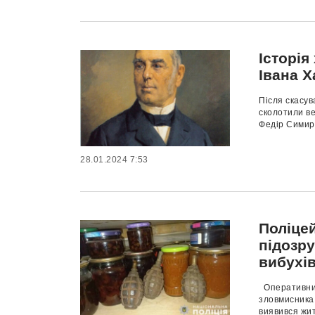
Історія
Івана 
Після скасув
сколотили ве
Федір Симире
28.01.2024 7:53
Поліце
підозру
вибухі
Оперативники
зловмисника,
виявився жит