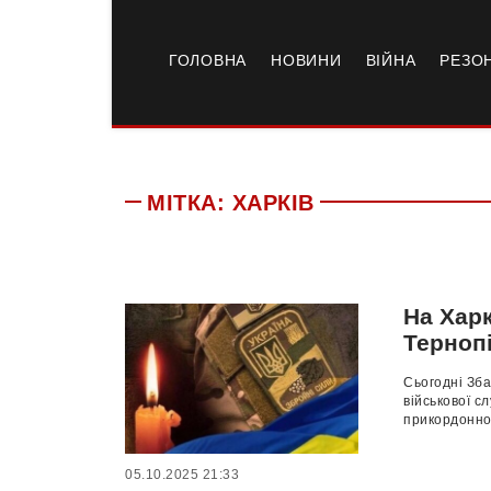
ГОЛОВНА
НОВИНИ
ВІЙНА
РЕЗО
МІТКА:
ХАРКІВ
На Хар
Тернопі
Сьогодні Зба
військової 
прикордонної
05.10.2025 21:33