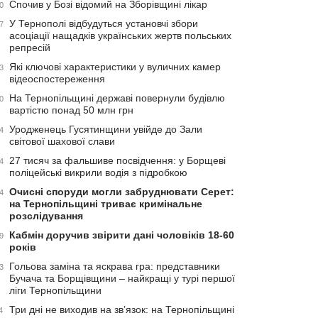
Спочив у Бозі відомий на Зборівщині лікар
0
У Тернополі відбудуться установчі збори
7
асоціації нащадків українських жертв польських
репресій
Які ключові характеристики у вуличних камер
3
відеоспостереження
На Тернопільщині державі повернули будівлю
0
вартістю понад 50 млн грн
Уродженець Гусятинщини увійде до Зали
4
світової шахової слави
27 тисяч за фальшиве посвідчення: у Борщеві
4
поліцейські викрили водія з підробкою
Очисні споруди могли забруднювати Серет:
4
на Тернопільщині триває кримінальне
розслідування
Кабмін доручив звірити дані чоловіків 18-60
9
років
Гольова заміна та яскрава гра: представники
3
Бучача та Борщівщини – найкращі у турі першої
ліги Тернопільщини
Три дні не виходив на зв’язок: на Тернопільщині
4