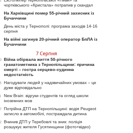
Ексголкіпер тернопільської «Ниви» та
2
чортківського «Кристала» потрапив у скандал
На Харківщині помер 55-річний захисник із
Бучаччини
День міста у Тернополі: програма заходів 14-16
серпня
На війні загинув 20-річний оператор БпЛА із
Бучаччини
7 Серпня
Війна обірвала життя 50-річного
0
гранатометника з Тернопільщини: причина
смерті – гостра серцево-судинна
недостатність
Нагодувати людей у надзвичайних умовах – це
5
дуже відповідально
New Brain: відгуки студентів та огляд школи
1
іноземних мов
Потрійна ДТП на Тернопільщині: водія Peugeot
7
затисло в автомобілі, постраждала дитина
Вчинив ДТП у Теребовлі та зник: поліція
2
розшукує жителя Гусятинщини (фото+відео)