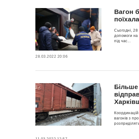
Вагон б
поїхал
Сьогодні, 28
допомоги на 
під час...
28.03.2022 20:06
Більше
відпра
Харків
Координацій
вагонів з пр
розприділяти