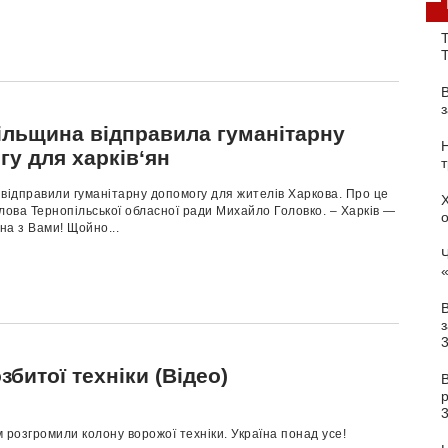
Т
ільщина відправила гуманітарну
гу для харків‘ян
відправили гуманітарну допомогу для жителів Харкова. Про це
лова Тернопільської обласної ради Михайло Головко. – Харків —
а з Вами! Щойно...
Ч
з
збитої техніки (Відео)
В
 розгромили колону ворожої техніки. Україна понад усе!