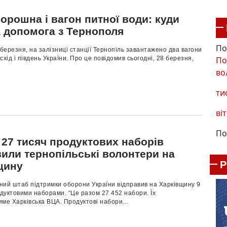
орошна і вагон питної води: куди
а допомога з Тернополя
По
 березня, на залізниці станції Тернопіль завантажено два вагони
По
схід і південь України. Про це повідомив сьогодні, 28 березня,
во
ти
віт
По
 27 тисяч продуктових наборів
вили тернопільські волонтери на
щину
ний штаб підтримки оборони України відправив на Харківщину 9
одуктовими наборами. “Це разом 27 452 набори. Їх
ме Харківська ВЦА. Продуктові набори...