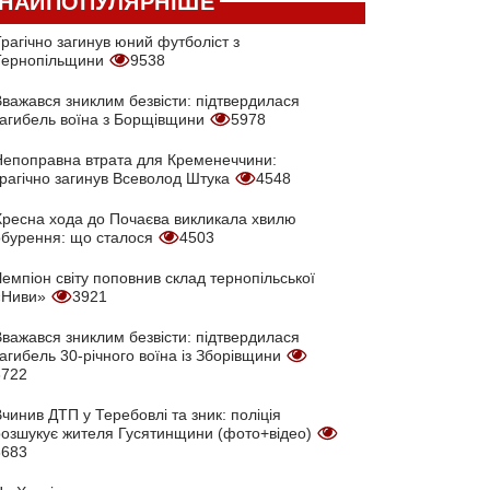
НАЙПОПУЛЯРНІШЕ
рагічно загинув юний футболіст з
Тернопільщини
9538
Вважався зниклим безвісти: підтвердилася
загибель воїна з Борщівщини
5978
Непоправна втрата для Кременеччини:
трагічно загинув Всеволод Штука
4548
Хресна хода до Почаєва викликала хвилю
обурення: що сталося
4503
емпіон світу поповнив склад тернопільської
«Ниви»
3921
Вважався зниклим безвісти: підтвердилася
агибель 30-річного воїна із Зборівщини
3722
чинив ДТП у Теребовлі та зник: поліція
розшукує жителя Гусятинщини (фото+відео)
3683