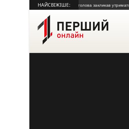
НАЙСВІЖІШЕ:
дили за крадіжку газу
• Міський голова закликав утриматися від к