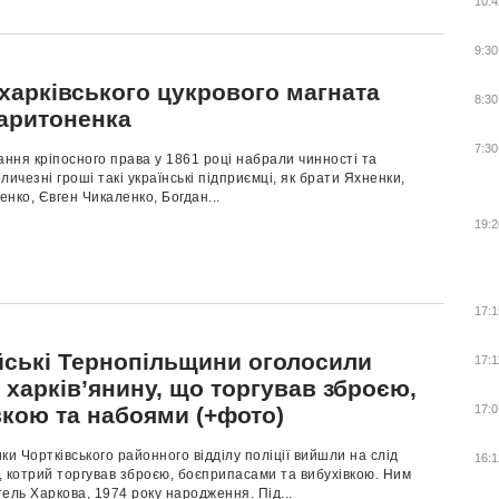
10:4
9:30
 харківського цукрового магната
8:30
Харитоненка
7:30
ання кріпосного права у 1861 році набрали чинності та
личезні гроші такі українські підприємці, як брати Яхненки,
нко, Євген Чикаленко, Богдан...
19:2
17:1
йські Тернопільщини оголосили
17:1
 харків’янину, що торгував зброєю,
вкою та набоями (+фото)
17:0
 Чортківського районного відділу поліції вийшли на слід
16:1
 котрий торгував зброєю, боєприпасами та вибухівкою. Ним
ель Харкова, 1974 року народження. Під...