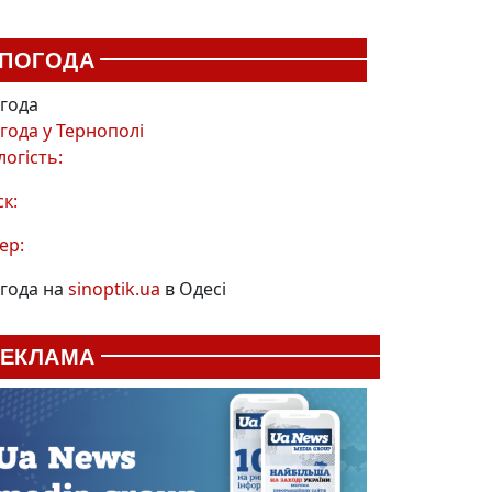
ПОГОДА
года
года у
Тернополі
логість:
ск:
ер:
года на
sinoptik.ua
в Одесі
РЕКЛАМА