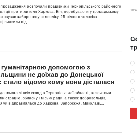
 провадження розпочали працівники Тернопільського районного
10:4
оліції проти жителя Харкова. Він, перебуваючи у громадському
истовував заборонену символіку. 25-річного чоловіка
і виявили під...
Ск
тр
з гуманітарною допомогою з
ільщини не доїхав до Донецької
: стало відомо кому вона дісталася
допомога зі всіх складів Тернопільської області, включаючи
міністрацію, обласну і міську ради, а також добровольців,
ями відправлялася до Харкова, Запоріжжя, Миколаїв,...