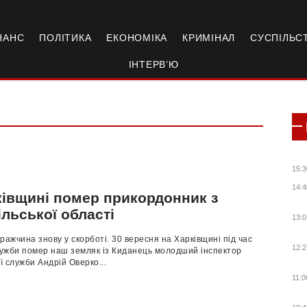
НАНС
ПОЛІТИКА
ЕКОНОМІКА
КРИМІНАЛ
СУСПІЛЬС
ІНТЕРВ’Ю
15:3
14:4
ківщині помер прикордонник з
льської області
13:0
ражчина знову у скорботі. 30 вересня на Харківщині під час
12:2
служби помер наш земляк із Киданець молодший інспектор
 служби Андрій Оверко...
11:0