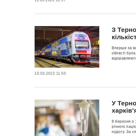
11.03.2022 12:57
З Терно
кількіс
Вперше за ве
області була
відправляють
10.03.2022 11:50
У Терн
харків’
8 березня о 
річного паці
нудоту. За сл