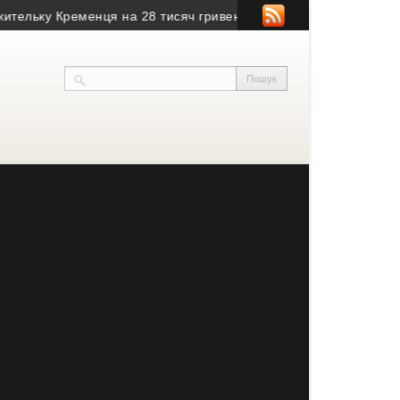
у Кременця на 28 тисяч гривень
• Воїн з Тернопільщини з поз