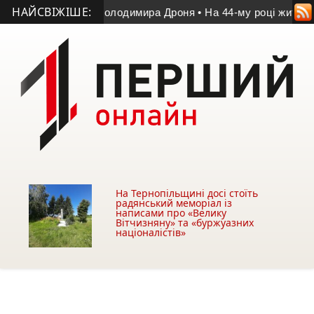
НАЙСВІЖІШЕ:
 матчі пам’яті Володимира Дроня
• На 44-му році життя поме
На Тернопільщині досі стоїть
радянський меморіал із
написами про «Велику
Вітчизняну» та «буржуазних
націоналістів»