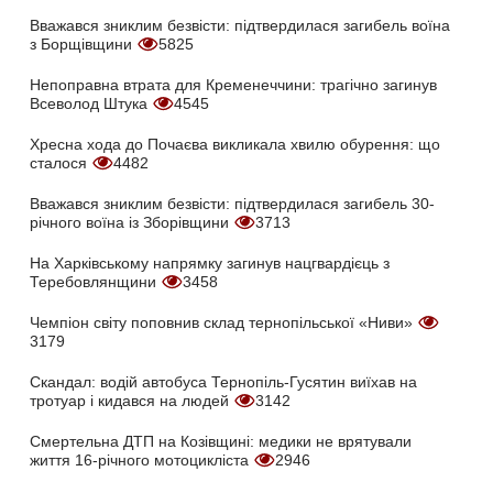
Вважався зниклим безвісти: підтвердилася загибель воїна
з Борщівщини
5825
Непоправна втрата для Кременеччини: трагічно загинув
Всеволод Штука
4545
Хресна хода до Почаєва викликала хвилю обурення: що
сталося
4482
Вважався зниклим безвісти: підтвердилася загибель 30-
річного воїна із Зборівщини
3713
На Харківському напрямку загинув нацгвардієць з
Теребовлянщини
3458
Чемпіон світу поповнив склад тернопільської «Ниви»
3179
Скандал: водій автобуса Тернопіль-Гусятин виїхав на
тротуар і кидався на людей
3142
Смертельна ДТП на Козівщині: медики не врятували
життя 16-річного мотоцикліста
2946