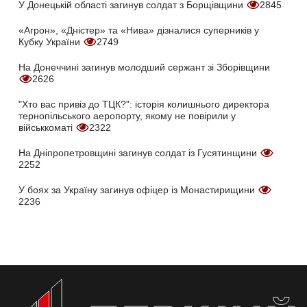
У Донецькій області загинув солдат з Борщівщини
2845
«Агрон», «Дністер» та «Нива» дізналися суперників у
Кубку України
2749
На Донеччині загинув молодший сержант зі Зборівщини
2626
"Хто вас привіз до ТЦК?": історія колишнього директора
тернопільського аеропорту, якому не повірили у
військкоматі
2322
На Дніпропетровщині загинув солдат із Гусятинщини
2252
У боях за Україну загинув офіцер із Монастирищини
2236