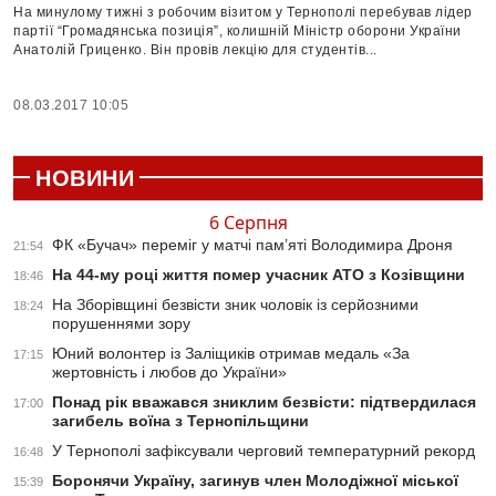
На минулому тижні з робочим візитом у Тернополі перебував лідер
партії “Громадянська позиція”, колишній Міністр оборони України
Анатолій Гриценко. Він провів лекцію для студентів...
08.03.2017 10:05
НОВИНИ
6 Серпня
ФК «Бучач» переміг у матчі пам’яті Володимира Дроня
21:54
На 44-му році життя помер учасник АТО з Козівщини
18:46
На Зборівщині безвісти зник чоловік із серйозними
18:24
порушеннями зору
Юний волонтер із Заліщиків отримав медаль «За
17:15
жертовність і любов до України»
Понад рік вважався зниклим безвісти: підтвердилася
17:00
загибель воїна з Тернопільщини
У Тернополі зафіксували черговий температурний рекорд
16:48
Боронячи Україну, загинув член Молодіжної міської
15:39