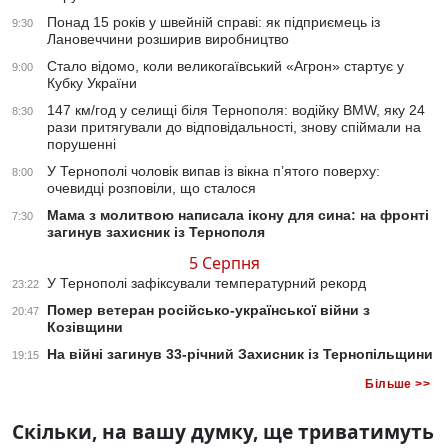
Понад 15 років у швейній справі: як підприємець із
9:30
Лановеччини розширив виробництво
Стало відомо, коли великогаївський «Агрон» стартує у
9:00
Кубку України
147 км/год у селищі біля Тернополя: водійку BMW, яку 24
8:30
рази притягували до відповідальності, знову спіймали на
порушенні
У Тернополі чоловік випав із вікна п’ятого поверху:
8:00
очевидці розповіли, що сталося
Мама з молитвою написала ікону для сина: на фронті
7:30
загинув захисник із Тернополя
5 Серпня
У Тернополі зафіксували температурний рекорд
23:22
Помер ветеран російсько-української війни з
20:47
Козівщини
На війні загинув 33-річний Захисник із Тернопільщини
19:15
Більше >>
Скільки, на вашу думку, ще триватимуть