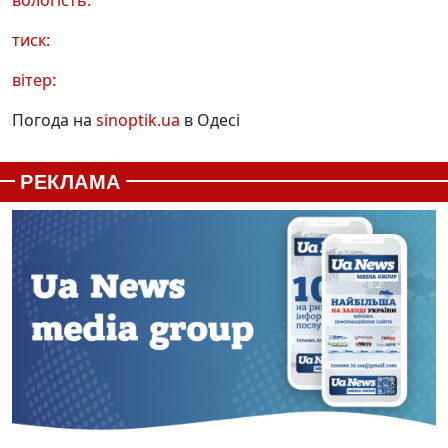
тиск:
вітер:
Погода на
sinoptik.ua
в Одесі
РЕКЛАМА