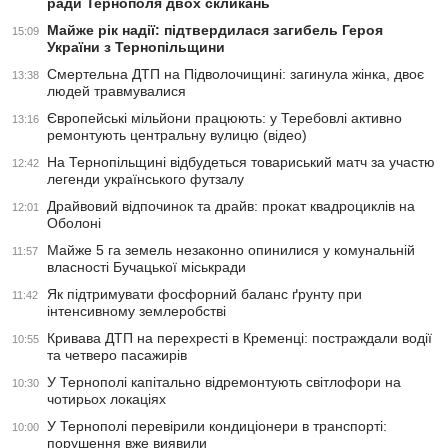
ради Тернополя двох скликань
Майже рік надії: підтвердилася загибель Героя
15:09
України з Тернопільщини
Смертельна ДТП на Підволочищині: загинула жінка, двоє
13:38
людей травмувалися
Європейські мільйони працюють: у Теребовлі активно
13:16
ремонтують центральну вулицю (відео)
На Тернопільщині відбудеться товариський матч за участю
12:42
легенди українського футзалу
Драйвовий відпочинок та драйв: прокат квадроциклів на
12:01
Оболоні
Майже 5 га земель незаконно опинилися у комунальній
11:57
власності Бучацької міськради
Як підтримувати фосфорний баланс ґрунту при
11:42
інтенсивному землеробстві
Кривава ДТП на перехресті в Кременці: постраждали водії
10:55
та четверо пасажирів
У Тернополі капітально відремонтують світлофори на
10:30
чотирьох локаціях
У Тернополі перевірили кондиціонери в транспорті:
10:00
порушення вже виявили