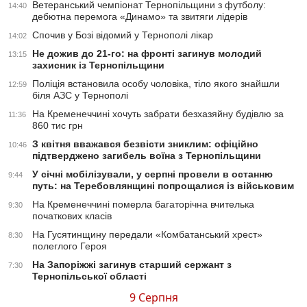
Ветеранський чемпіонат Тернопільщини з футболу:
14:40
дебютна перемога «Динамо» та звитяги лідерів
Спочив у Бозі відомий у Тернополі лікар
14:02
Не дожив до 21-го: на фронті загинув молодий
13:15
захисник із Тернопільщини
Поліція встановила особу чоловіка, тіло якого знайшли
12:59
біля АЗС у Тернополі
На Кременеччині хочуть забрати безхазяйну будівлю за
11:36
860 тис грн
З квітня вважався безвісти зниклим: офіційно
10:46
підтверджено загибель воїна з Тернопільщини
У січні мобілізували, у серпні провели в останню
9:44
путь: на Теребовлянщині попрощалися із військовим
На Кременеччині померла багаторічна вчителька
9:30
початкових класів
На Гусятинщину передали «Комбатанський хрест»
8:30
полеглого Героя
На Запоріжжі загинув старший сержант з
7:30
Тернопільської області
9 Серпня