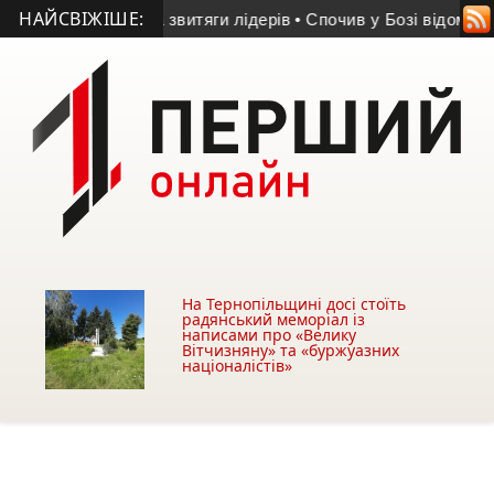
НАЙСВІЖІШЕ:
ога «Динамо» та звитяги лідерів
• Спочив у Бозі відомий у Т
На Тернопільщині досі стоїть
радянський меморіал із
написами про «Велику
Вітчизняну» та «буржуазних
націоналістів»