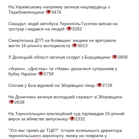
На Харківському напрямку загинув нацгвардієць з
Теребовлянщини
3476
Скандал: водій автобуса Тернопіль-Гусятин виїхав на
тротуар і кидався на людей
3282
Смертельна ДТП на Козівщині: медики не врятували
життя 16-річного мотоцикліста
3013
У Донецькій області загинув солдат з Борщівщини
2858
«Агрон», «Дністер» та «Нива» дізналися суперників у
Кубку України
2758
Спочив у Бозі відомий на Зборівщині лікар
2728
На Донеччині загинув молодший сержант зі Зборівщини
2638
На Тернопільщині апеляційний суд підтвердив 15-річний
вирок за вбивство випускниці
2332
"Хто вас привіз до ТЦК?": історія колишнього директора
тернопільського аеропорту, якому не повірили у