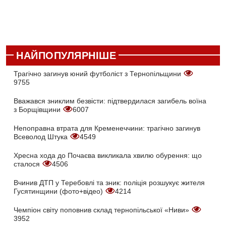
НАЙПОПУЛЯРНІШЕ
Трагічно загинув юний футболіст з Тернопільщини
9755
Вважався зниклим безвісти: підтвердилася загибель воїна
з Борщівщини
6007
Непоправна втрата для Кременеччини: трагічно загинув
Всеволод Штука
4549
Хресна хода до Почаєва викликала хвилю обурення: що
сталося
4506
Вчинив ДТП у Теребовлі та зник: поліція розшукує жителя
Гусятинщини (фото+відео)
4214
Чемпіон світу поповнив склад тернопільської «Ниви»
3952