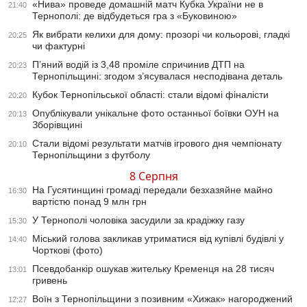
«Нива» проведе домашній матч Кубка України не в
21:40
Тернополі: де відбудеться гра з «Буковиною»
Як вибрати келихи для дому: прозорі чи кольорові, гладкі
20:25
чи фактурні
П’яний водій із 3,48 проміле спричинив ДТП на
20:23
Тернопільщині: згодом з’ясувалася несподівана деталь
Кубок Тернопільської області: стали відомі фіналісти
20:20
Опублікували унікальне фото останньої боївки ОУН на
20:13
Зборівщині
Стали відомі результати матчів ігрового дня чемпіонату
20:10
Тернопільщини з футболу
8 Серпня
На Гусятинщині громаді передали безхазяйне майно
16:30
вартістю понад 9 млн грн
У Тернополі чоловіка засудили за крадіжку газу
15:30
Міський голова закликав утриматися від купівлі будівлі у
14:40
Чорткові (фото)
Псевдобанкір ошукав жительку Кременця на 28 тисяч
13:01
гривень
Воїн з Тернопільщини з позивним «Хижак» нагороджений
12:27