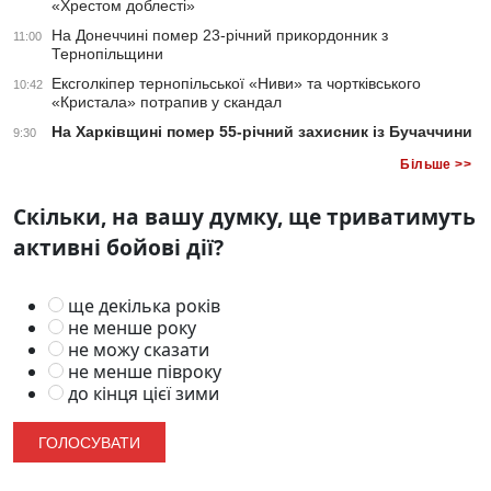
«Хрестом доблесті»
На Донеччині помер 23-річний прикордонник з
11:00
Тернопільщини
Ексголкіпер тернопільської «Ниви» та чортківського
10:42
«Кристала» потрапив у скандал
На Харківщині помер 55-річний захисник із Бучаччини
9:30
Більше >>
Скільки, на вашу думку, ще триватимуть
активні бойові дії?
ще декілька років
не менше року
не можу сказати
не менше півроку
до кінця цієї зими