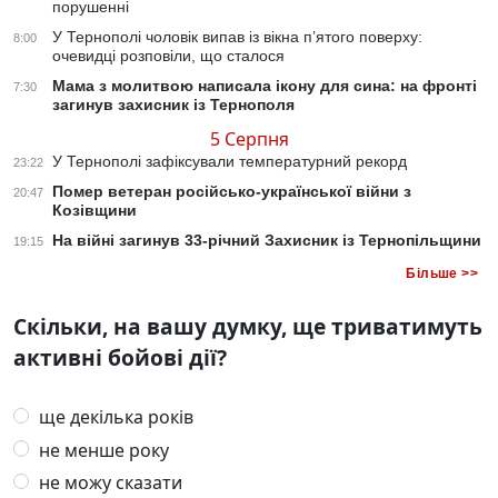
порушенні
У Тернополі чоловік випав із вікна п’ятого поверху:
8:00
очевидці розповіли, що сталося
Мама з молитвою написала ікону для сина: на фронті
7:30
загинув захисник із Тернополя
5 Серпня
У Тернополі зафіксували температурний рекорд
23:22
Помер ветеран російсько-української війни з
20:47
Козівщини
На війні загинув 33-річний Захисник із Тернопільщини
19:15
Більше >>
Скільки, на вашу думку, ще триватимуть
активні бойові дії?
ще декілька років
не менше року
не можу сказати