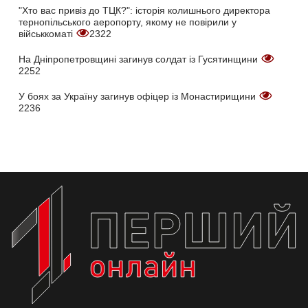
"Хто вас привіз до ТЦК?": історія колишнього директора
тернопільського аеропорту, якому не повірили у
військкоматі
2322
На Дніпропетровщині загинув солдат із Гусятинщини
2252
У боях за Україну загинув офіцер із Монастирищини
2236