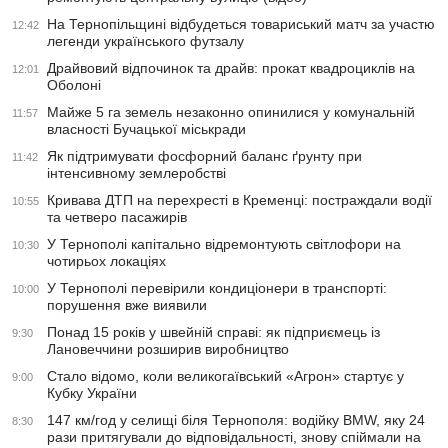
На Тернопільщині відбудеться товариський матч за участю
12:42
легенди українського футзалу
Драйвовий відпочинок та драйв: прокат квадроциклів на
12:01
Оболоні
Майже 5 га земель незаконно опинилися у комунальній
11:57
власності Бучацької міськради
Як підтримувати фосфорний баланс ґрунту при
11:42
інтенсивному землеробстві
Кривава ДТП на перехресті в Кременці: постраждали водії
10:55
та четверо пасажирів
У Тернополі капітально відремонтують світлофори на
10:30
чотирьох локаціях
У Тернополі перевірили кондиціонери в транспорті:
10:00
порушення вже виявили
Понад 15 років у швейній справі: як підприємець із
9:30
Лановеччини розширив виробництво
Стало відомо, коли великогаївський «Агрон» стартує у
9:00
Кубку України
147 км/год у селищі біля Тернополя: водійку BMW, яку 24
8:30
рази притягували до відповідальності, знову спіймали на