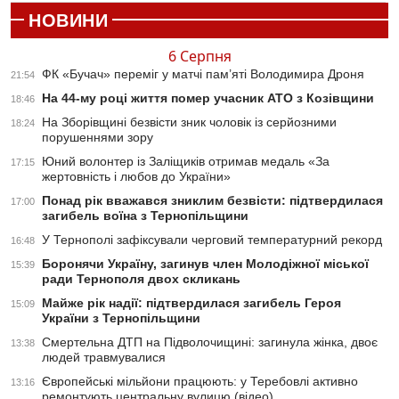
НОВИНИ
6 Серпня
ФК «Бучач» переміг у матчі пам’яті Володимира Дроня
21:54
На 44-му році життя помер учасник АТО з Козівщини
18:46
На Зборівщині безвісти зник чоловік із серйозними
18:24
порушеннями зору
Юний волонтер із Заліщиків отримав медаль «За
17:15
жертовність і любов до України»
Понад рік вважався зниклим безвісти: підтвердилася
17:00
загибель воїна з Тернопільщини
У Тернополі зафіксували черговий температурний рекорд
16:48
Боронячи Україну, загинув член Молодіжної міської
15:39
ради Тернополя двох скликань
Майже рік надії: підтвердилася загибель Героя
15:09
України з Тернопільщини
Смертельна ДТП на Підволочищині: загинула жінка, двоє
13:38
людей травмувалися
Європейські мільйони працюють: у Теребовлі активно
13:16
ремонтують центральну вулицю (відео)