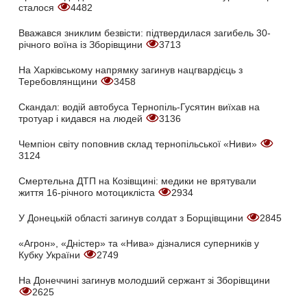
сталося
4482
Вважався зниклим безвісти: підтвердилася загибель 30-
річного воїна із Зборівщини
3713
На Харківському напрямку загинув нацгвардієць з
Теребовлянщини
3458
Скандал: водій автобуса Тернопіль-Гусятин виїхав на
тротуар і кидався на людей
3136
Чемпіон світу поповнив склад тернопільської «Ниви»
3124
Смертельна ДТП на Козівщині: медики не врятували
життя 16-річного мотоцикліста
2934
У Донецькій області загинув солдат з Борщівщини
2845
«Агрон», «Дністер» та «Нива» дізналися суперників у
Кубку України
2749
На Донеччині загинув молодший сержант зі Зборівщини
2625