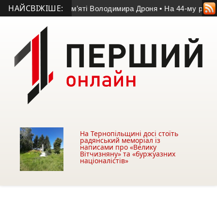
НАЙСВІЖІШЕ:
переміг у матчі пам’яті Володимира Дроня
• На 44-му році ж
На Тернопільщині досі стоїть
радянський меморіал із
написами про «Велику
Вітчизняну» та «буржуазних
націоналістів»