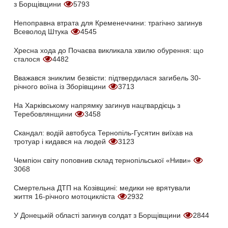
з Борщівщини
5793
Непоправна втрата для Кременеччини: трагічно загинув
Всеволод Штука
4545
Хресна хода до Почаєва викликала хвилю обурення: що
сталося
4482
Вважався зниклим безвісти: підтвердилася загибель 30-
річного воїна із Зборівщини
3713
На Харківському напрямку загинув нацгвардієць з
Теребовлянщини
3458
Скандал: водій автобуса Тернопіль-Гусятин виїхав на
тротуар і кидався на людей
3123
Чемпіон світу поповнив склад тернопільської «Ниви»
3068
Смертельна ДТП на Козівщині: медики не врятували
життя 16-річного мотоцикліста
2932
У Донецькій області загинув солдат з Борщівщини
2844