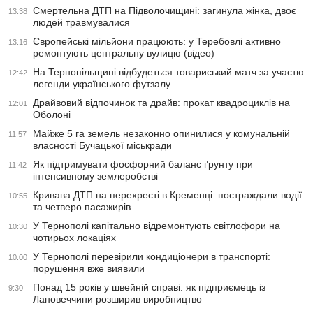
Смертельна ДТП на Підволочищині: загинула жінка, двоє
13:38
людей травмувалися
Європейські мільйони працюють: у Теребовлі активно
13:16
ремонтують центральну вулицю (відео)
На Тернопільщині відбудеться товариський матч за участю
12:42
легенди українського футзалу
Драйвовий відпочинок та драйв: прокат квадроциклів на
12:01
Оболоні
Майже 5 га земель незаконно опинилися у комунальній
11:57
власності Бучацької міськради
Як підтримувати фосфорний баланс ґрунту при
11:42
інтенсивному землеробстві
Кривава ДТП на перехресті в Кременці: постраждали водії
10:55
та четверо пасажирів
У Тернополі капітально відремонтують світлофори на
10:30
чотирьох локаціях
У Тернополі перевірили кондиціонери в транспорті:
10:00
порушення вже виявили
Понад 15 років у швейній справі: як підприємець із
9:30
Лановеччини розширив виробництво