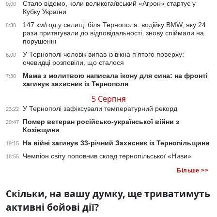
Стало відомо, коли великогаївський «Агрон» стартує у
9:00
Кубку України
147 км/год у селищі біля Тернополя: водійку BMW, яку 24
8:30
рази притягували до відповідальності, знову спіймали на
порушенні
У Тернополі чоловік випав із вікна п’ятого поверху:
8:00
очевидці розповіли, що сталося
Мама з молитвою написала ікону для сина: на фронті
7:30
загинув захисник із Тернополя
5 Серпня
У Тернополі зафіксували температурний рекорд
23:22
Помер ветеран російсько-української війни з
20:47
Козівщини
На війні загинув 33-річний Захисник із Тернопільщини
19:15
Чемпіон світу поповнив склад тернопільської «Ниви»
18:55
Більше >>
Скільки, на вашу думку, ще триватимуть
активні бойові дії?