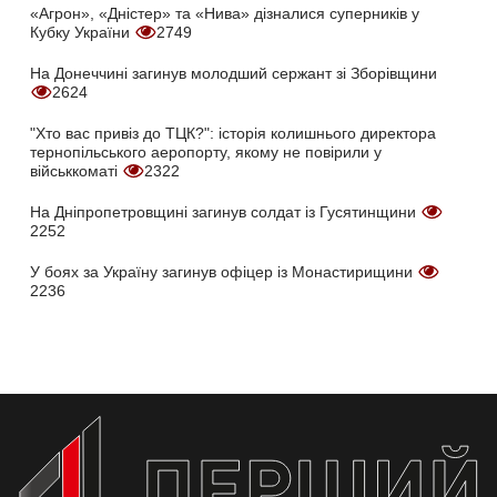
«Агрон», «Дністер» та «Нива» дізналися суперників у
Кубку України
2749
На Донеччині загинув молодший сержант зі Зборівщини
2624
"Хто вас привіз до ТЦК?": історія колишнього директора
тернопільського аеропорту, якому не повірили у
військкоматі
2322
На Дніпропетровщині загинув солдат із Гусятинщини
2252
У боях за Україну загинув офіцер із Монастирищини
2236