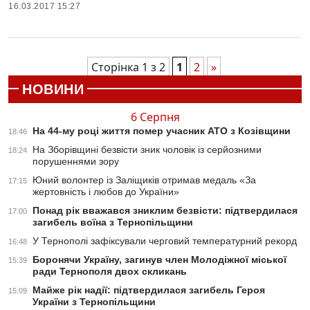
16.03.2017 15:27
Сторінка 1 з 2
1
2
»
НОВИНИ
6 Серпня
На 44-му році життя помер учасник АТО з Козівщини
18:46
На Зборівщині безвісти зник чоловік із серйозними
18:24
порушеннями зору
Юний волонтер із Заліщиків отримав медаль «За
17:15
жертовність і любов до України»
Понад рік вважався зниклим безвісти: підтвердилася
17:00
загибель воїна з Тернопільщини
У Тернополі зафіксували черговий температурний рекорд
16:48
Боронячи Україну, загинув член Молодіжної міської
15:39
ради Тернополя двох скликань
Майже рік надії: підтвердилася загибель Героя
15:09
України з Тернопільщини