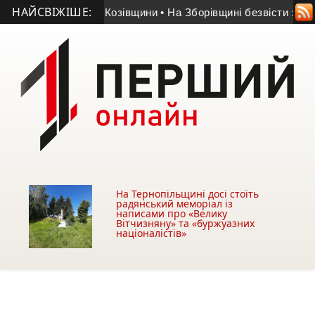
НАЙСВІЖІШЕ:
сник АТО з Козівщини
• На Зборівщині безвісти зник чоловік 
На Тернопільщині досі стоїть
радянський меморіал із
написами про «Велику
Вітчизняну» та «буржуазних
націоналістів»