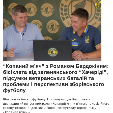
“Копаний м’яч” з Романом Бардокіним:
бісіклета від зеленянського “Хачеріді”,
підсумки ветеранських баталій та
проблеми і перспективи зборівського
футболу
Шановні любителі футболу! Пропонуємо до Вашої уваги
дванадцятий випуск програми «Копаний м’яч» п’ятого телевізійного
сезону, створеної для Вас Асоціацією футболу Тернопільщини.
«Копаний м’яч» –...