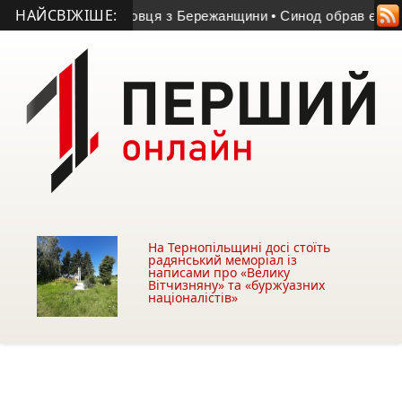
НАЙСВІЖІШЕ:
ковослужбовця з Бережанщини
• Синод обрав єпископа для Б
На Тернопільщині досі стоїть
радянський меморіал із
написами про «Велику
Вітчизняну» та «буржуазних
націоналістів»