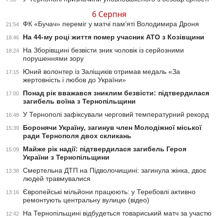
6 Серпня
ФК «Бучач» переміг у матчі пам’яті Володимира Дроня
21:54
На 44-му році життя помер учасник АТО з Козівщини
18:46
На Зборівщині безвісти зник чоловік із серйозними
18:24
порушеннями зору
Юний волонтер із Заліщиків отримав медаль «За
17:15
жертовність і любов до України»
Понад рік вважався зниклим безвісти: підтвердилася
17:00
загибель воїна з Тернопільщини
У Тернополі зафіксували черговий температурний рекорд
16:48
Боронячи Україну, загинув член Молодіжної міської
15:39
ради Тернополя двох скликань
Майже рік надії: підтвердилася загибель Героя
15:09
України з Тернопільщини
Смертельна ДТП на Підволочищині: загинула жінка, двоє
13:38
людей травмувалися
Європейські мільйони працюють: у Теребовлі активно
13:16
ремонтують центральну вулицю (відео)
На Тернопільщині відбудеться товариський матч за участю
12:42