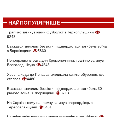
НАЙПОПУЛЯРНІШЕ
Трагічно загинув юний футболіст з Тернопільщини
9248
Вважався зниклим безвісти: підтвердилася загибель воїна
з Борщівщини
5860
Непоправна втрата для Кременеччини: трагічно загинув
Всеволод Штука
4545
Хресна хода до Почаєва викликала хвилю обурення: що
сталося
4486
Вважався зниклим безвісти: підтвердилася загибель 30-
річного воїна із Зборівщини
3713
На Харківському напрямку загинув нацгвардієць з
Теребовлянщини
3461
Чемпіон світу поповнив склад тернопільської «Ниви»