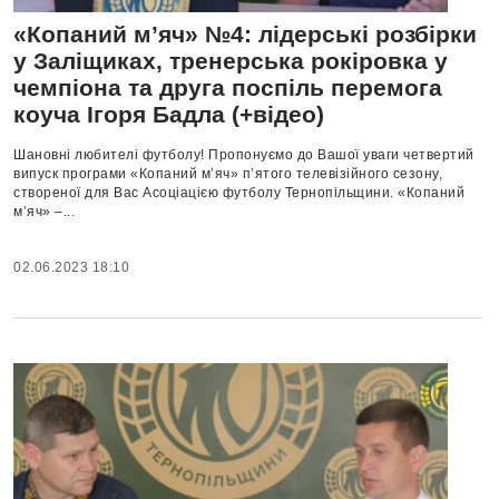
«Копаний м’яч» №4: лідерські розбірки
у Заліщиках, тренерська рокіровка у
чемпіона та друга поспіль перемога
коуча Ігоря Бадла (+відео)
Шановні любителі футболу! Пропонуємо до Вашої уваги четвертий
випуск програми «Копаний м’яч» п’ятого телевізійного сезону,
створеної для Вас Асоціацією футболу Тернопільщини. «Копаний
м’яч» –...
02.06.2023 18:10