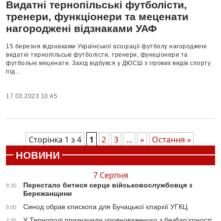
Видатні тернопільські футболісти,
тренери, функціонери та меценати
нагороджені відзнаками УАФ
15 березня відзнаками Української асоціації футболу нагороджені
видатні тернопільські футболісти, тренери, функціонери та
футбольні меценати. Захід відбувся у ДЮСШ з ігрових видів спорту
під...
17.03.2023 10:45
Сторінка 1 з 4
1
2
3
...
»
Остання »
НОВИНИ
7 Серпня
Перестало битися серце військовослужбовця з
8:30
Бережанщини
Синод обрав єпископа для Бучацької єпархії УГКЦ
8:00
У Тернополі призначили уповноваженого з безбар’єрності
7:30