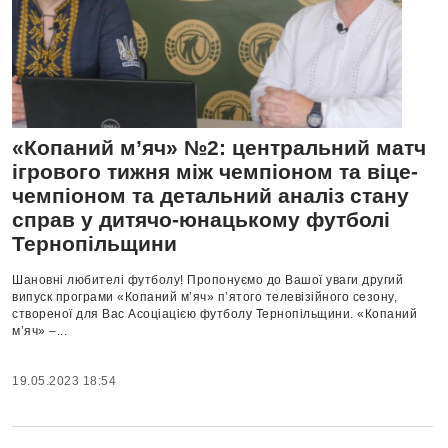
«Копаний м’яч» №2: центральний матч
ігрового тижня між чемпіоном та віце-
чемпіоном та детальний аналіз стану
справ у дитячо-юнацькому футболі
Тернопільщини
Шановні любителі футболу! Пропонуємо до Вашої уваги другий
випуск програми «Копаний м’яч» п’ятого телевізійного сезону,
створеної для Вас Асоціацією футболу Тернопільщини. «Копаний
м’яч» –...
19.05.2023 18:54