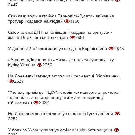
3447
Скандал: водій автобуса Тернопіль-Гусятин виїхав на
тротуар і кидався на людей
3150
Смертельна ДТП на Козівщині: медики не врятували
життя 16-річного мотоцикліста
2951
У Донецькій області загинув солдат з Борщівщини
2845
«Агрон», «Дністер» та «Нива» дізналися суперників у
Кубку України
2750
На Донеччині загинув молодший сержант зі Зборівщини
2627
"Хто вас привіз до ТЦК?": історія колишнього директора
тернопільського аеропорту, якому не повірили у
військкоматі
2322
На Дніпропетровщині загинув солдат із Гусятинщини
2252
У боях за Україну загинув офіцер із Монастирищини
2236