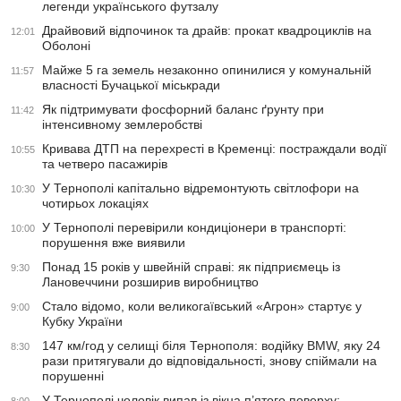
легенди українського футзалу
Драйвовий відпочинок та драйв: прокат квадроциклів на
12:01
Оболоні
Майже 5 га земель незаконно опинилися у комунальній
11:57
власності Бучацької міськради
Як підтримувати фосфорний баланс ґрунту при
11:42
інтенсивному землеробстві
Кривава ДТП на перехресті в Кременці: постраждали водії
10:55
та четверо пасажирів
У Тернополі капітально відремонтують світлофори на
10:30
чотирьох локаціях
У Тернополі перевірили кондиціонери в транспорті:
10:00
порушення вже виявили
Понад 15 років у швейній справі: як підприємець із
9:30
Лановеччини розширив виробництво
Стало відомо, коли великогаївський «Агрон» стартує у
9:00
Кубку України
147 км/год у селищі біля Тернополя: водійку BMW, яку 24
8:30
рази притягували до відповідальності, знову спіймали на
порушенні
У Тернополі чоловік випав із вікна п’ятого поверху:
8:00